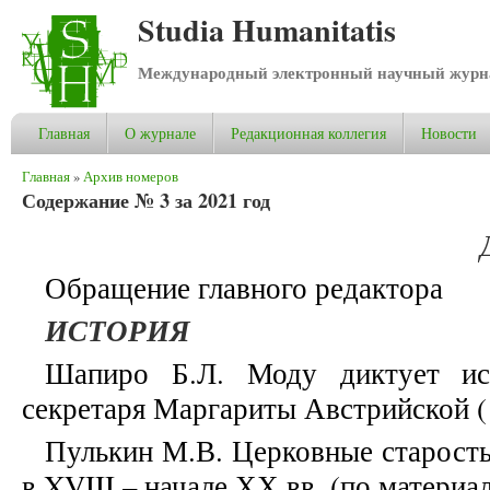
Studia Humanitatis
Международный электронный научный журнал
Главная
О журнале
Редакционная коллегия
Новости
Вы здесь
Главная
»
Архив номеров
Содержание № 3 за 2021 год
Обращение главного редактора
ИСТОРИЯ
Шапиро Б.Л. Моду диктует исп
секретаря Маргариты Австрийской (
Пулькин М.В. Церковные старосты
в XVIII – начале ХХ вв. (по матери