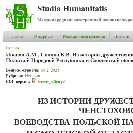
Studia Humanitatis
Международный электронный научный журнал
Главная
О журнале
Редакционная коллегия
Новости
Вы здесь
Главная
Иванов А.М., Силина К.В. Из истории дружественн
Польской Народной Республики и Смоленской област
Выпуск журнала:
№ 2, 2024
Рубрика:
История
PDF-версия:
ivanov_silina.pdf
ИЗ ИСТОРИИ ДРУЖЕС
ЧЕНСТОХОВ
ВОЕВОДСТВА
ПОЛЬСКОЙ Н