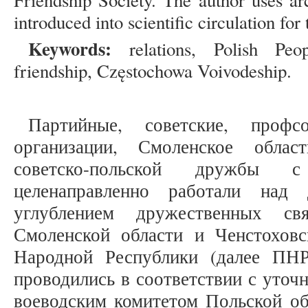
Friendship Society. The author uses ar
introduced into scientific circulation for 
Keywords:
relations, Polish Peopl
friendship, Częstochowa Voivodeship.
Партийные, советские, проф
организации, Смоленское облас
советско-польской дружбы 
целенаправленно работали над
углублением дружественных св
Смоленской области и Ченстохов
Народной Республики (далее ПНР
проводились в соответствии с уточ
воеводским комитетом Польской об