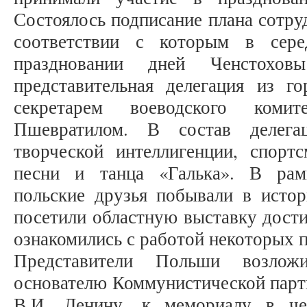
Состоялось подписание плана сотруд
соответствии с которым в сере
праздновании дней Ченстохо
представительная делегация из го
секретарем воеводского коми
Пшевратилом. В состав делега
творческой интеллигенции, спорт
песни и танца «Галька». В рам
польские друзья побывали в истор
посетили областную выставку дости
ознакомились с работой некоторых
Представители Польши возлож
основателю Коммунистической парти
В.И. Ленину, к мемориалу в че