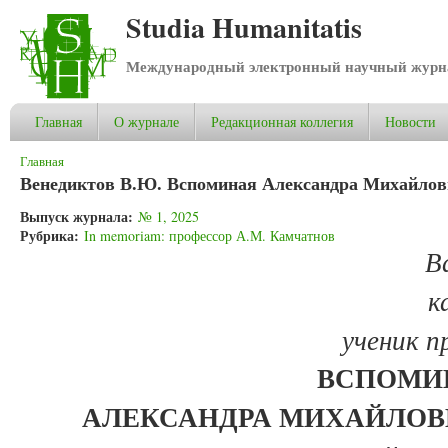
Studia Humanitatis
Международный электронный научный журнал
Главная
О журнале
Редакционная коллегия
Новости
Вы здесь
Главная
Венедиктов В.Ю. Вспоминая Александра Михайло
Выпуск журнала:
№ 1, 2025
Рубрика:
In memoriam: профессор А.М. Камчатнов
В
к
ученик 
ВСПОМИ
АЛЕКСАНДРА МИХАЙЛО