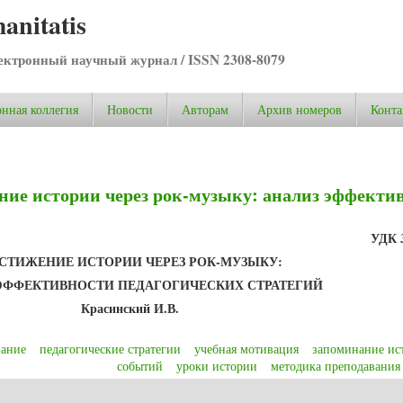
anitatis
ктронный научный журнал / ISSN 2308-8079
нная коллегия
Новости
Авторам
Архив номеров
Конта
ние истории через рок-музыку: анализ эффекти
УДК 
СТИЖЕНИЕ ИСТОРИИ ЧЕРЕЗ РОК-МУЗЫКУ:
ЭФФЕКТИВНОСТИ ПЕДАГОГИЧЕСКИХ СТРАТЕГИЙ
Красинский И.В.
вание
педагогические стратегии
учебная мотивация
запоминание ис
событий
уроки истории
методика преподавания
е истории через рок-музыку: анализ эффективности педагогических страте