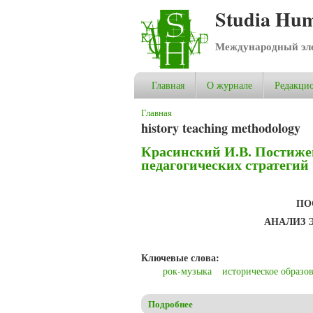
Studia Hum
Международный эле
Главная
О журнале
Редакцио
Вы здесь
Главная
history teaching methodology
Красинский И.В. Постиже
педагогических стратегий
ПО
АНАЛИЗ 
Ключевые слова:
рок-музыка
историческое образо
Подробнее
о Красинский И.В. Постижени