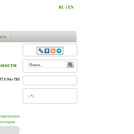
RU
|
EN
кты
Форма поиска
вности
373:94+785
:-*)
торических
 истории
гий