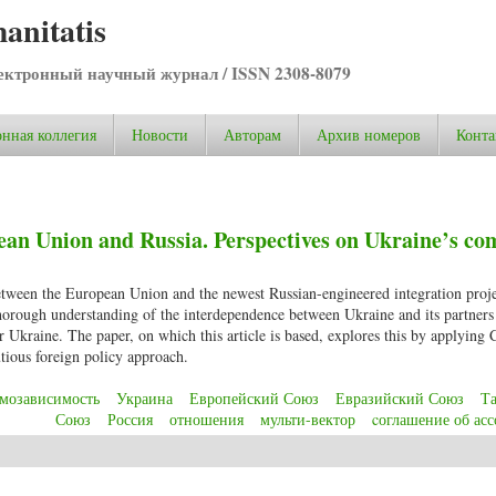
anitatis
ктронный научный журнал / ISSN 2308-8079
нная коллегия
Новости
Авторам
Архив номеров
Конта
an Union and Russia. Perspectives on Ukraine’s co
n between the European Union and the newest Russian-engineered integration proje
horough understanding of the interdependence between Ukraine and its partners 
or Ukraine. The paper, on which this article is based, explores this by applying
tious foreign policy approach.
мозависимость
Украина
Европейский Союз
Евразийский Союз
Т
Союз
Россия
отношения
мульти-вектор
cоглашение об ас
an Union and Russia. Perspectives on Ukraine’s complex political situation