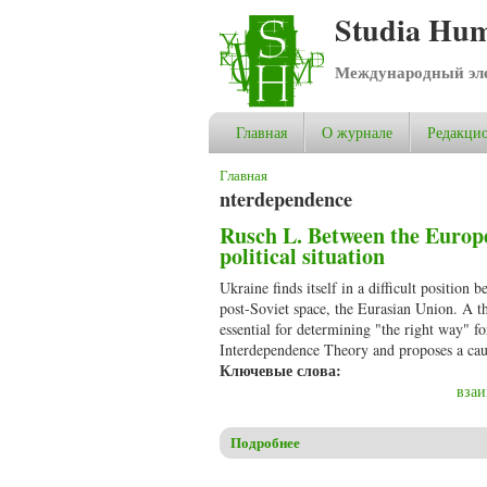
Studia Hum
Международный эле
Главная
О журнале
Редакцио
Вы здесь
Главная
nterdependence
Rusch L. Between the Europe
political situation
Ukraine finds itself in a difficult positio
post-Soviet space, the Eurasian Union. A t
essential for determining "the right way" f
Interdependence Theory and proposes a cau
Ключевые слова:
взаи
Подробнее
о Rusch L. Between the Europe