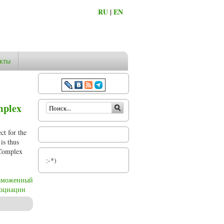
RU
|
EN
кты
Форма поиска
mplex
ct for the
is thus
 Complex
:-*)
аможенный
социации