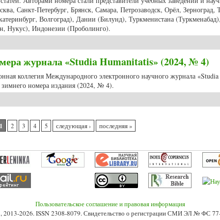
статей. Авторами номера стали представители учебных заведений и нау
ква, Санкт-Петербург, Брянск, Самара, Петрозаводск, Орёл, Зерноград, Т
атеринбург, Волгоград), Дании (Билунд), Туркменистана (Туркменабад)
н, Нукус), Индонезии (Проболинго).
урнала «Studia Humanitatis» вышел в свет очередной выпуск издания (202
ера журнала «Studia Humanitatis» (2024, № 4)
ионная коллегия Международного электронного научного журнала «Studia
зимнего номера издания (2024, № 4).
ра журнала «Studia Humanitatis» (2024, № 4)
1
2
3
4
5
следующая ›
последняя »
Пользовательское соглашение и правовая информация
s», 2013-2026. ISSN 2308-8079. Свидетельство о регистрации СМИ ЭЛ № ФС 7