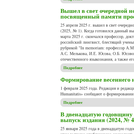
Вышел в свет очередной но
посвященный памяти проф
25 апреля 2025 г. вышел в свет очеред
(2025, № 1). Когда готовился данный в
марта 2025 г. скончался профессор, д
российский лингвист, блестящий ученый
рубрикой "In memoriam: профессор А.М
А.С. Мелькова, И.Е. Юсова, О.Б. Юсово
отечественного языкознания, а также ег
Подробнее
о Вышел в свет очередной н
Формирование весеннего но
1 февраля 2025 года. Редакция и редак
Humanitatis» сообщают о формировании 
Подробнее
о Формирование весеннего но
В двенадцатую годовщину 
выпуск издания (2024, № 4
25 января 2025 года в двенадцатую годо