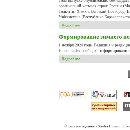
этом выпуске опубликовано семнадцать 
организаций четырех стран: России (Мос
Тольятти, Химки, Великий Новгород, Ек
Узбекистана (Республика Каракалпакста
Подробнее
о В двенадцатую годовщину ж
Формирование зимнего ном
1 ноября 2024 года. Редакция и редакц
Humanitatis» сообщают о формировании 
Подробнее
о Формирование зимнего номе
Страницы
© Сетевое издание «Studia Humanitati