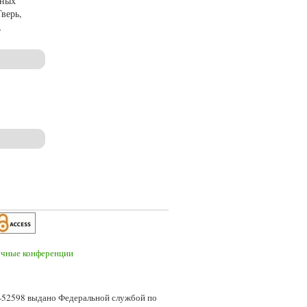
чных
верь,
,
4, № 4)
7-52598 выдано Федеральной службой по