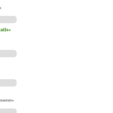
a
atis»
anitatis»