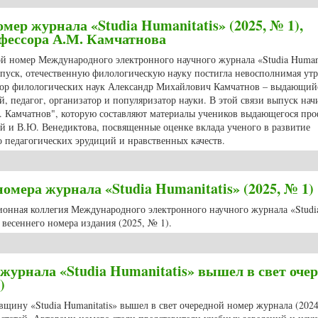
мер журнала «Studia Humanitatis» (2025, № 1),
ессора А.М. Камчатнова
ной номер Международного электронного научного журнала «Studia Humani
ыпуск, отечественную филологическую науку постигла невосполнимая утр
октор филологических наук Александр Михайлович Камчатнов – выдающий
, педагог, организатор и популяризатор науки. В этой связи выпуск нач
. Камчатнов", которую составляют материалы учеников выдающегося про
й и В.Ю. Венедиктова, посвященные оценке вклада ученого в развитие
о педагогических эрудиций и нравственных качеств.
омер журнала «Studia Humanitatis» (2025, № 1), посвященный памяти профе
мера журнала «Studia Humanitatis» (2025, № 1)
ционная коллегия Международного электронного научного журнала «Studi
весеннего номера издания (2025, № 1).
мера журнала «Studia Humanitatis» (2025, № 1)
журнала «Studia Humanitatis» вышел в свет оче
)
вщину «Studia Humanitatis» вышел в свет очередной номер журнала (2024