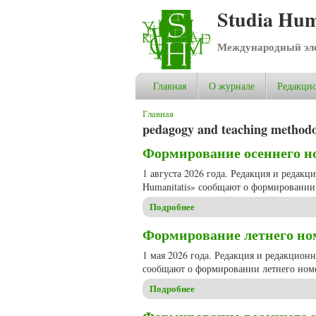
Studia Hum
Международный эле
Главная
О журнале
Редакцио
Вы здесь
Главная
pedagogy and teaching method
Формирование осеннего ном
1 августа 2026 года. Редакция и редак
Humanitatis» сообщают о формировании 
Подробнее
о Формирование осеннего ном
Формирование летнего номе
1 мая 2026 года. Редакция и редакцион
сообщают о формировании летнего номе
Подробнее
о Формирование летнего номе