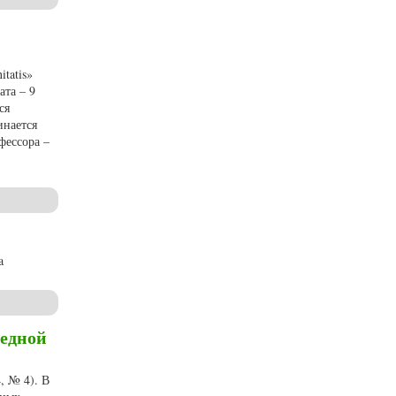
tatis»
ата – 9
ся
инается
фессора –
ссора А.М. Камчатнова
a
редной
, № 4). В