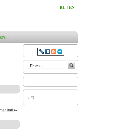
RU
|
EN
кты
Форма поиска
:-*)
anitatis»