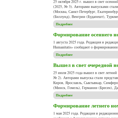
25 октября 2025 г. вышел в свет осенн
(2025, № 3). Авторами выпусками стали
(Москва, Санкт-Петербург, Екатеринбур
(Биллунд), Венгрии (Будапешт), Туркме
Подробнее
о Вышел в свет очередной но
Формирование осеннего ном
1 августа 2025 года. Редакция и редак
Humanitatis» сообщают о формировании 
Подробнее
о Формирование осеннего ном
Вышел в свет очередной но
25 июля 2025 года вышел в свет летний
№ 2). Авторами выпуска стали представ
Киров, Ярославль, Сыктывкар, Симфероп
(Минск, Гомель), Германии (Бресен), Д
Подробнее
о Вышел в свет очередной но
Формирование летнего номе
1 мая 2025 года. Редакция и редакцион