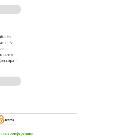
tatis»
ата – 9
ся
инается
фессора –
ссора А.М. Камчатнова