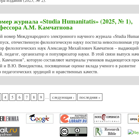
ра издания (2025, № 2).
ра журнала «Studia Humanitatis» (2025, № 2)
мер журнала «Studia Humanitatis» (2025, № 1),
ессора А.М. Камчатнова
ной номер Международного электронного научного журнала «Studia Humani
ыпуск, отечественную филологическую науку постигла невосполнимая утр
октор филологических наук Александр Михайлович Камчатнов – выдающий
, педагог, организатор и популяризатор науки. В этой связи выпуск нач
. Камчатнов", которую составляют материалы учеников выдающегося про
й и В.Ю. Венедиктова, посвященные оценке вклада ученого в развитие
о педагогических эрудиций и нравственных качеств.
омер журнала «Studia Humanitatis» (2025, № 1), посвященный памяти профе
4
5
6
7
8
9
…
следующая ›
последняя »