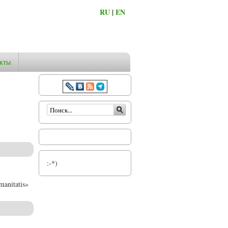
RU
|
EN
кты
Форма поиска
:-*)
anitatis»