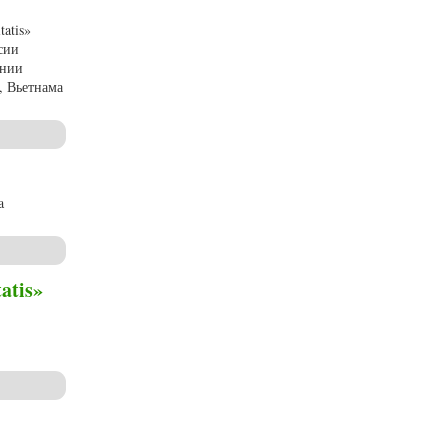
atis»
сии
ании
, Вьетнама
a
atis»