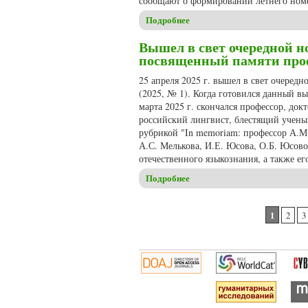
сообщают о формировании летнего номе
Подробнее
о Формирование летнего номе
Вышел в свет очередной но
посвященный памяти проф
25 апреля 2025 г. вышел в свет очеред
(2025, № 1). Когда готовился данный в
марта 2025 г. скончался профессор, д
российский лингвист, блестящий ученый
рубрикой "In memoriam: профессор А.М
А.С. Мелькова, И.Е. Юсова, О.Б. Юсово
отечественного языкознания, а также ег
Подробнее
о Вышел в свет очередной н
Страницы
1
2
3