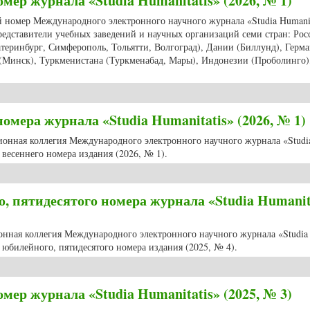
мер журнала «Studia Humanitatis» (2026, № 1)
ий номер Международного электронного научного журнала «Studia Humanit
редставители учебных заведений и научных организаций семи стран: Рос
атеринбург, Симферополь, Тольятти, Волгоград), Дании (Биллунд), Герм
 (Минск), Туркменистана (Туркменабад, Мары), Индонезии (Проболинго)
мер журнала «Studia Humanitatis» (2026, № 1)
мера журнала «Studia Humanitatis» (2026, № 1)
ционная коллегия Международного электронного научного журнала «Studi
весеннего номера издания (2026, № 1).
мера журнала «Studia Humanitatis» (2026, № 1)
 пятидесятого номера журнала «Studia Humanit
ионная коллегия Международного электронного научного журнала «Studia
юбилейного, пятидесятого номера издания (2025, № 4).
пятидесятого номера журнала «Studia Humanitatis» (2025, № 4)
мер журнала «Studia Humanitatis» (2025, № 3)