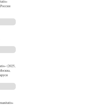
atis»
 России
is» (2025,
Москва,
ларуси
anitatis»