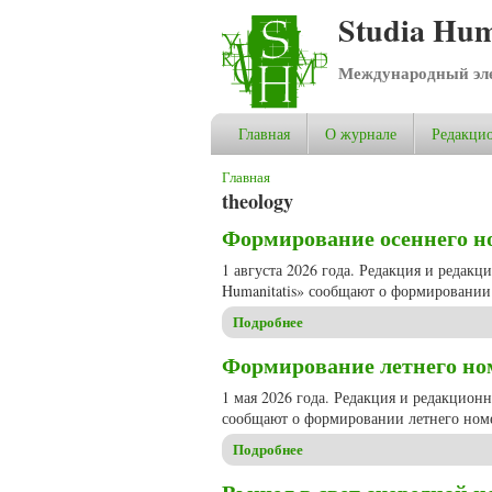
Studia Hum
Международный эле
Главная
О журнале
Редакцио
Вы здесь
Главная
theology
Формирование осеннего ном
1 августа 2026 года. Редакция и редак
Humanitatis» сообщают о формировании 
Подробнее
о Формирование осеннего ном
Формирование летнего номе
1 мая 2026 года. Редакция и редакцион
сообщают о формировании летнего номе
Подробнее
о Формирование летнего номе