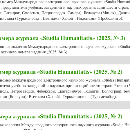
ий номер Международного электронного научного журнала «Studia Humanit
 представители учебных заведений и научных организаций шести стран:
г, Таганрог, Смоленск, Петрозаводск, Самара), Беларуси (Минск), Дании
нистана (Туркменабад), Вьетнама (Ханой), Индонезии (Проболинго).
мер журнала «Studia Humanitatis» (2025, № 3)
ера журнала «Studia Humanitatis» (2025, № 3)
ционная коллегия Международного электронного научного журнала «Studia
осеннего номера издания (2025, № 3).
ера журнала «Studia Humanitatis» (2025, № 3)
мер журнала «Studia Humanitatis» (2025, № 2)
 номер Международного электронного научного журнала «Studia Humanitat
ители учебных заведений и научных организаций шести стран: России (
оль, Петрозаводск, Чебоксары, Екатеринбург, Тольятти, Волгоград), Бе
ании (Биллунд), Вьетнама (Ханой), Туркменистана (Туркменабад).
мер журнала «Studia Humanitatis» (2025, № 2)
ра журнала «Studia Humanitatis» (2025, № 2)
ная коллегия Международного электронного научного журнала «Studia Hum