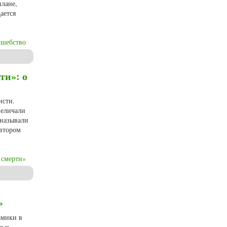
плане,
ается
лшебство
зыке
ти»: о
исти.
величали
 называли
автором
 смерти»
 титулах Агаты Кристи
»
амики в
ю и