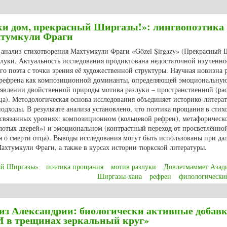
озной терминологии с польского на русский и немецкий языки в поэме Вин
ки дом, прекрасный Ширгазы!»: лингвопоэтика
хтумкули Фраги
 анализ стихотворения Махтумкули Фраги «Gözel Şirgazy» (Прекрасный 
злуки. Актуальность исследования продиктована недостаточной изученн
о поэта с точки зрения её художественной структуры. Научная новизна 
и рефрена как композиционной доминанты, определяющей эмоциональну
ыявлении двойственной природы мотива разлуки – пространственной (рас
тца). Методологическая основа исследования объединяет историко-литера
дходы. В результате анализа установлено, что поэтика прощания в стих
мосвязанных уровнях: композиционном (кольцевой рефрен), метафорическ
олотых дверей») и эмоциональном (контрастный переход от просветлённо
я о смерти отца). Выводы исследования могут быть использованы при д
ахтумкули Фраги, а также в курсах истории тюркской литературы.
ый Ширгазы»
поэтика прощания
мотив разлуки
Довлетмаммет Азад
Ширгазы-хана
рефрен
филологически
и дом, прекрасный Ширгазы!»: лингвопоэтика расставания в лирике Махт
 из Александрии: биологически активные добавк
 в трещинах зеркальный круг»