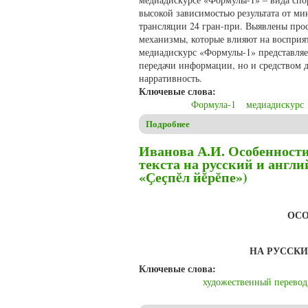
высокой зависимостью результата от м
трансляции 24 гран-при. Выявлены прос
механизмы, которые влияют на восприя
медиадискурс «Формулы-1» представляе
передачи информации, но и средством
нарративность.
Ключевые слова:
Формула-1
медиадискурс
Подробнее
о Вахлова М.М., Шушмарчен
Иванова А.И. Особенност
текста на русский и анг
«Ҫеҫпĕл йĕрĕпе»)
ОСО
НА РУССК
Ключевые слова:
художественный перевод