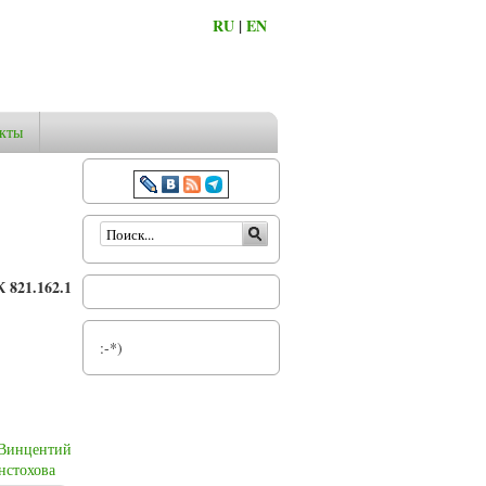
RU
|
EN
кты
Форма поиска
 821.162.1
:-*)
Винцентий
нстохова