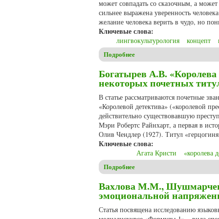
может совпадать со сказочным, а может
сильнее выражена уверенность человека 
желание человека верить в чудо, но по
Ключевые слова:
лингвокультурология
концепт
Подробнее
о Крылова М.Н. Концепты, св
Богатырев А.В. «Королева
некоторых почетных титу
В статье рассматриваются почетные зван
«Королевой детектива» («королевой прес
действительно существовавшую престу
Мэри Робертс Райнхарт, а первая в ист
Олив Чендлер (1927). Титул «герцогин
Ключевые слова:
Агата Кристи
«королева д
Подробнее
о Богатырев А.В. «Королева
Вахлова М.М., Шушмарчен
эмоциональной напряженн
Статья посвящена исследованию языко
медиадискурсе «Формулы-1» – вида спо