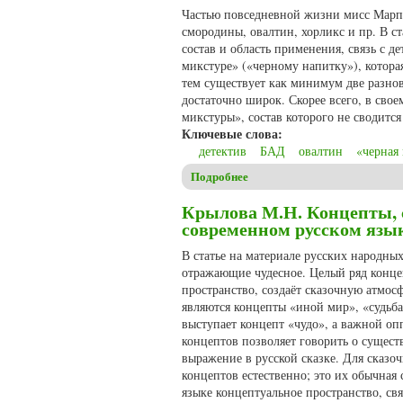
Частью повседневной жизни мисс Марпл
смородины, овалтин, хорликс и пр. В с
состав и область применения, связь с 
микстуре» («черному напитку»), котора
тем существует как минимум две разно
достаточно широк. Скорее всего, в сво
микстуры», состав которого не сводится
Ключевые слова:
детектив
БАД
овалтин
«черная
Подробнее
о Богатырев А.В. Трубочист
Крылова М.Н. Концепты, св
современном русском язы
В статье на материале русских народны
отражающие чудесное. Целый ряд концеп
пространство, создаёт сказочную атмо
являются концепты «иной мир», «судьба
выступает концепт «чудо», а важной оп
концептов позволяет говорить о сущест
выражение в русской сказке. Для сказ
концептов естественно; это их обычная
языке концептуальное пространство, свя