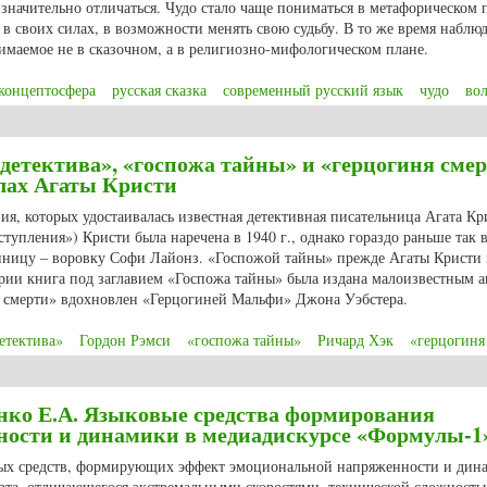
 значительно отличаться. Чудо стало чаще пониматься в метафорическом 
в своих силах, в возможности менять свою судьбу. В то же время наблюд
нимаемое не в сказочном, а в религиозно-мифологическом плане.
концептосфера
русская сказка
современный русский язык
чудо
во
язанные со сферой чудесного, в русской сказке и в современном русском я
 детектива», «госпожа тайны» и «герцогиня смер
лах Агаты Кристи
ия, которых удостаивалась известная детективная писательница Агата Кр
тупления») Кристи была наречена в 1940 г., однако гораздо раньше так 
пницу – воровку Софи Лайонз. «Госпожой тайны» прежде Агаты Кристи
ории книга под заглавием «Госпожа тайны» была издана малоизвестным 
я смерти» вдохновлен «Герцогиней Мальфи» Джона Уэбстера.
етектива»
Гордон Рэмси
«госпожа тайны»
Ричард Хэк
«герцогиня
 детектива», «госпожа тайны» и «герцогиня смерти»: о некоторых почетных
ко Е.А. Языковые средства формирования
ости и динамики в медиадискурсе «Формулы-1
вых средств, формирующих эффект эмоциональной напряженности и дин
рта, отличающегося экстремальными скоростями, технической сложность