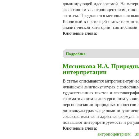
доминирующей идеологемой. На матери
экоактивизм vs антропоцентризм, инкл
антигем. Предлагается методология выя
Вводимый в настоящей статье термин «а
аналитической категории, соотносимой
Ключевые слова:
Подробнее
о Хруль С. Антигема как стр
Мясникова И.А. Природны
интерпретации
В статье описываются антропоцентриче
чувашской лингвокультурах с сопостав
художественных текстов и лексикографи
грамматическом и дискурсивном уровня
персонализации природных процессов л
лингвокультурах чаще доминируют деяте
согласовательные и адресные формулы 
повышают интерпретируемость и регуля
Ключевые слова:
антропоцентризм
я