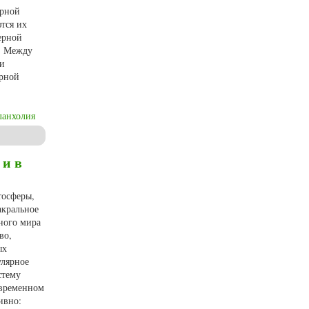
ерной
ются их
ерной
ы. Между
ии
ерной
ланхолия
«…И в трещинах зеркальный круг»
 и в
тосферы,
акральное
ного мира
во,
ых
улярное
стему
овременном
ивно: