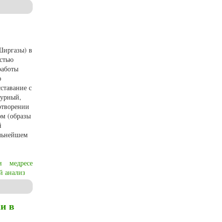
центия Поля «Песнь о земле нашей»
Ширгазы) в
остью
работы
ю
ставание с
турный,
отворении
ом (образы
й
альнейшем
и
медресе
й анализ
умкули Фраги
и в