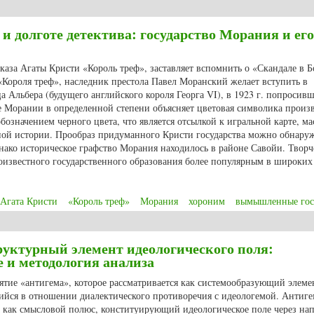
 межъязыковой трансляции чувашского поэтического текста на русский и 
и долготе детектива: государство Морания и его
каза Агаты Кристи «Король треф», заставляет вспомнить о «Скандале в 
«Короля треф», наследник престола Павел Моранский желает вступить в
а Альбера (будущего английского короля Георга VI), в 1923 г. попросив
е Морании в определенной степени объясняет цветовая символика произ
бозначением черного цвета, что является отсылкой к игральной карте, ма
вной истории. Прообраз придуманного Кристи государства можно обнару
нако историческое графство Морания находилось в районе Савойи. Творч
оизвестного государственного образования более популярным в широких
Агата Кристи
«Король треф»
Морания
хороним
вымышленные гос
и долготе детектива: государство Морания и его обитатели
руктурный элемент идеологического поля:
е и методология анализа
нятие «антигема», которое рассматривается как системообразующий элеме
щийся в отношении диалектического противоречия с идеологемой. Антиге
а как смысловой полюс, конституирующий идеологическое поле через на