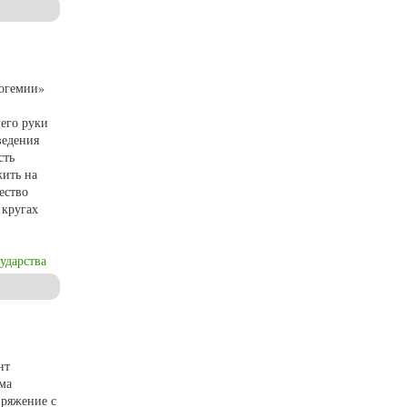
английский языки (на материале поэмы Лидии Филипповой «Ҫеҫпĕл йĕрĕпе»)
Богемии»
шего руки
ведения
сть
жить на
ество
 кругах
ударства
нт
ма
пряжение с