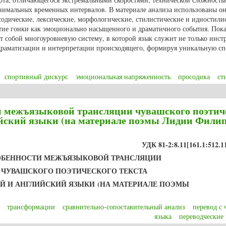
инимальных временных интервалов. В материале анализа использованы о
одические, лексические, морфологические, стилистические и идиостили
тие гонки как эмоционально насыщенного и драматичного события. Пока
т собой многоуровневую систему, в которой язык служит не только инс
 драматизации и интерпретации происходящего, формируя уникальную с
спортивный дискурс
эмоциональная напряженность
просодика
ст
ко Е.А. Языковые средства формирования эмоциональной напряженности 
и межъязыковой трансляции чувашского поэтич
лийский языки (на материале поэмы Лидии Фили
УДК 81-2:8.11[161.1:512.1
БЕННОСТИ МЕЖЪЯЗЫКОВОЙ ТРАНСЛЯЦИИ
ЧУВАШСКОГО ПОЭТИЧЕСКОГО ТЕКСТА
ИЙ И АНГЛИЙСКИЙ ЯЗЫКИ
(НА МАТЕРИАЛЕ ПОЭМЫ
трансформации
сравнительно-сопоставительный анализ
перевод с 
языка
переводческие