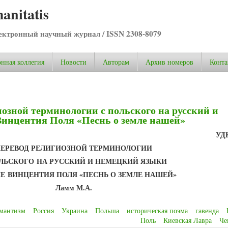
anitatis
ктронный научный журнал / ISSN 2308-8079
нная коллегия
Новости
Авторам
Архив номеров
Конта
озной терминологии с польского на русский и
Винцентия Поля «Песнь о земле нашей»
УДК
ЕРЕВОД РЕЛИГИОЗНОЙ ТЕРМИНОЛОГИИ
ОЛЬСКОГО
НА РУССКИЙ И НЕМЕЦКИЙ ЯЗЫКИ
МЕ
ВИНЦЕНТИЯ ПОЛЯ «ПЕСНЬ О ЗЕМЛЕ НАШЕЙ»
Ламм М.А.
мантизм
Россия
Украина
Польша
историческая поэма
гавенда
Поль
Киевская Лавра
Че