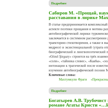
Подробнее
о Ламм М.А. Перевод религи
Сабиров М. «Прощай, нау
расставания в лирике Ма
В статье предпринимается комплексный
аспекте поэтики прощания и мотива ра
автобиографической лирики туркменског
заключается в системном рассмотрени
траекторию стихотворения, а также в в
медресе) и экзистенциальной (утрата о
биографический и лингвопоэтический по
«Gözel Şirgazy» строится на трёх взаи
«соли», «тайника словес», «Каабы», «з
интонации к трагической после извести
изучении автобиографической поэзии М
Ключевые слова:
Махтумкули Фраги
«Прекрасн
Подробнее
о Сабиров М. «Прощай, наук
Богатырев А.В. Трубочист
романе Агаты Кристи «…И