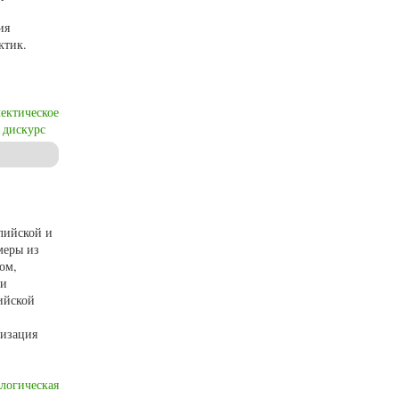
ия
ктик.
ектическое
 дискурс
одология анализа
лийской и
меры из
ом,
 и
ийской
физация
логическая