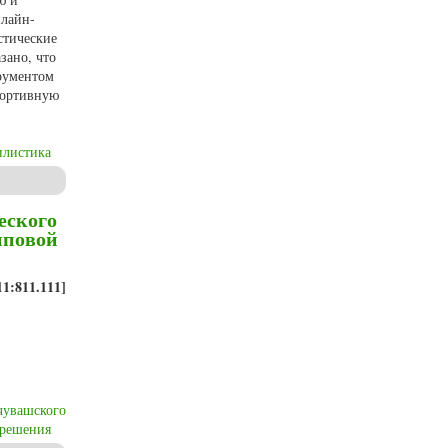
нлайн-
стические
зано, что
трументом
портивную
илистика
и динамики в медиадискурсе «Формулы-1»
еского
пповой
11:811.111]
чувашского
 решения