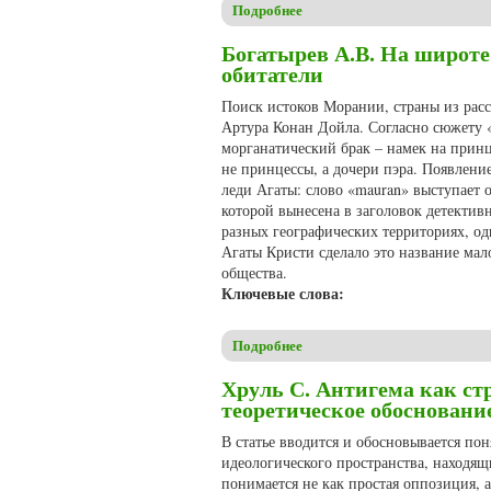
Подробнее
о Иванова А.И. Особенности
Богатырев А.В. На широте 
обитатели
Поиск истоков Морании, страны из расс
Артура Конан Дойла. Согласно сюжету 
морганатический брак – намек на принц
не принцессы, а дочери пэра. Появлени
леди Агаты: слово «mauran» выступает о
которой вынесена в заголовок детекти
разных географических территориях, од
Агаты Кристи сделало это название мал
общества.
Ключевые слова:
Подробнее
о Богатырев А.В. На широте 
Хруль С. Антигема как ст
теоретическое обосновани
В статье вводится и обосновывается по
идеологического пространства, находя
понимается не как простая оппозиция, 