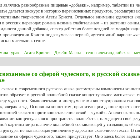
 являлись разнообразные пищевые «добавки», например, таблетки из ч
татье делается экскурс в историю перечисленных продуктов, рассматрива
детективным творчеством Агаты Кристи. Отдельное внимание уделяется «ч
я в русских переводах романа названа слабительным – из растения сенн
видности данной добавки, спектр действия более поздней ее модификац
ем произведении Кристи подразумевала первый, аутентичный вариант «ч
 исключительно к сенне.
 микстура»
Агата Кристи
Джейн Марпл
сенна александрийская
ме
 из Александрии: биологически активные добавки в романе Агаты Кристи 
язанные со сферой чудесного, в русской сказке
ке
х сказок и современного русского языка рассмотрены компоненты концеп
тов образует в русской волшебной сказке концептуальное магическое, с
сферу чудесного. Компонентами и инструментами конструирования сказоч
», «вера» и т.д. Основным концептом, организующим данное пространст
позицией является противопоставление «свой – чужой». Анализ сказочн
вовании концептуального пространства волшебства, находящего своё рег
очной картины мира наличие волшебной составляющей у создающих её си
 структура, не вызывающая удивления у адресатов сказочного текста. В с
занное со сферой чудесного, также присутствует. Оно здесь более вариат