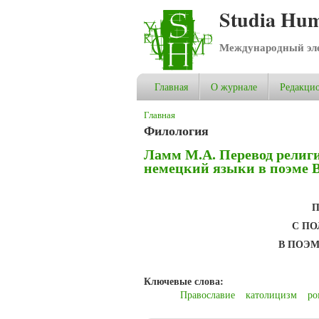
Studia Hum
Международный эле
Главная
О журнале
Редакцио
Вы здесь
Главная
Филология
Ламм М.А. Перевод религи
немецкий языки в поэме 
П
С П
В ПОЭ
Ключевые слова:
Православие
католицизм
ро