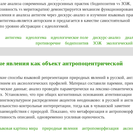
але анализа современных дискурсивных практик (бодипозитив vs ЗОЖ,
юзивность vs меритократия) демонстрируется механизм функционирован
вления и анализа антигем через дискурс-анализ и изучение языковых пра
нтигема»является авторским и предлагается в качестве самостоятельной
 по уровню абстракции с идеологемой.
антигема
идеологема
идеологическое поле
дискурс-анализ
диал
противоречие
бодипозитив
ЗОЖ
экологический
уктурный элемент идеологического поля: теоретическое обоснование и мет
е явления как объект антропоцентрической
ские способы языковой репрезентации природных явлений в русской, анг
лением их аксиологических профилей. Материал составили паремии, при
ческие данные; анализ проведён параметрически на лексико-семантическ
х. Установлено, что при общих когнитивных основаниях агентивизации
ингвокультурное распределение акцентов неодинаково: в русской и англ
льностно-контрольные интерпретации, тогда как в чувашской заметнее
взаимодействия с природой. Показано, что метафоризация и антропомор
тивность описаний, одновременно усиливая оценочность.
зыковая картина мира
природные явления
антропоморфизация
аксио