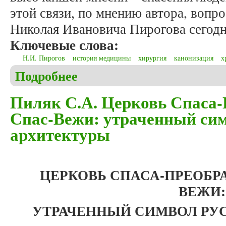
этой связи, по мнению автора, вопр
Николая Ивановича Пирогова сегодня
Ключевые слова:
Н.И. Пирогов
история медицины
хирургия
канонизация
х
Подробнее
о Мельков А.С. Праведный врач Николай Иванови
Пиляк С.А. Церковь Спаса-
Спас-Вежи: утраченный сим
архитектуры
ЦЕРКОВЬ СПАСА-ПРЕОБР
ВЕЖИ:
УТРАЧЕННЫЙ СИМВОЛ РУ