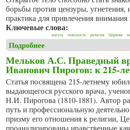
борьбы против цензуры, угнетения, 
практика для привлечения внимания 
Ключевые слова:
нагота
телесность
религия
Церковь
в
Подробнее
о Пулькин М.В. Обнаженные праведники: открыто
Мельков А.С. Праведный в
Иванович Пирогов: к 215-л
Статья посвящена 215-летнему юбил
выдающегося русского врача, ученог
Н.И. Пирогова (1810-1881). Автор 
путь и профессиональную деятельнос
призму его отношения к религии, Ц
проанализированы нравственные кач