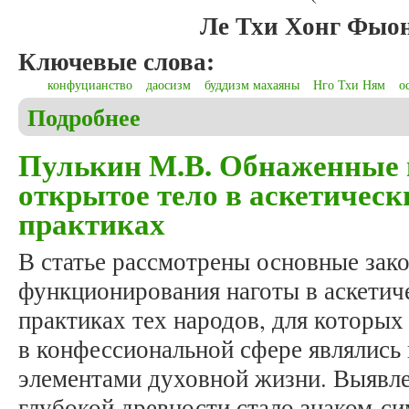
Ле Тхи Хонг Фыон
Ключевые слова:
конфуцианство
даосизм
буддизм махаяны
Нго Тхи Ням
о
Подробнее
о Ле Тхи Хонг Фыонг, Май К Да. Синтез конфуциа
(на примере Нго Тхи Няма)
Пулькин М.В. Обнаженные 
открытое тело в аскетическ
практиках
В статье рассмотрены основные зак
функционирования наготы в аскетич
практиках тех народов, для которых
в конфессиональной сфере являлис
элементами духовной жизни. Выявле
глубокой древности стало знаком-си