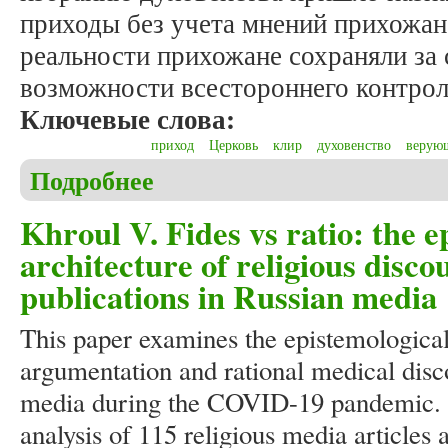
приходы без учета мнений прихожан
реальности прихожане сохраняли за
возможности всестороннего контрол
Ключевые слова:
приход
Церковь
клир
духовенство
верую
Подробнее
о Пулькин М.В. Формирование клира: принципы п
Khroul V. Fides vs ratio: the e
architecture of religious disco
publications in Russian media
This paper examines the epistemological
argumentation and rational medical disco
media during the COVID-19 pandemic.
analysis of 115 religious media articles a