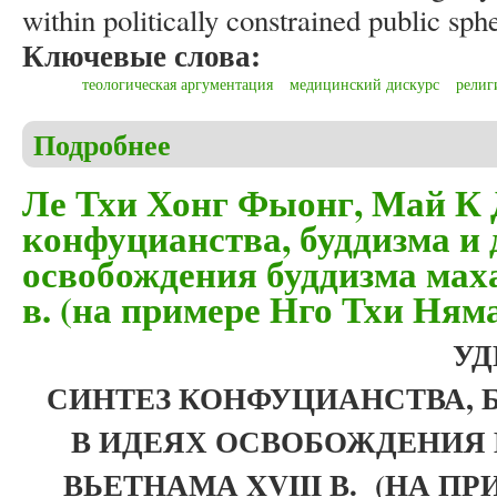
within politically constrained public sph
Ключевые слова:
теологическая аргументация
медицинский дискурс
рели
Подробнее
о Khroul V. Fides vs ratio: the epistemological arch
Ле Тхи Хонг Фыонг, Май К 
конфуцианства, буддизма и 
освобождения буддизма мах
в. (на примере Нго Тхи Ням
УДК
СИНТЕЗ КОНФУЦИАНСТВА, 
В ИДЕЯХ ОСВОБОЖДЕНИЯ
ВЬЕТНАМА
XVIII
В. (НА ПР