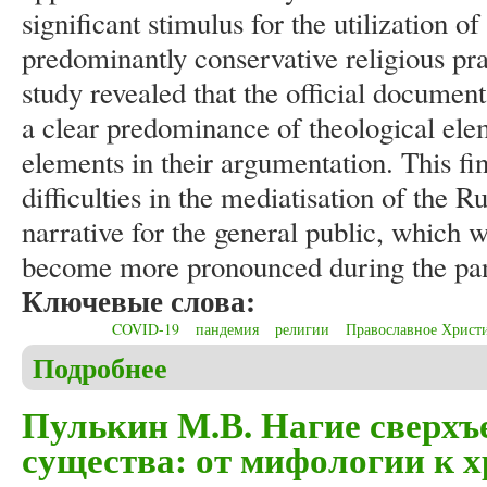
significant stimulus for the utilization o
predominantly conservative religious pra
study revealed that the official documen
a clear predominance of theological elem
elements in their argumentation. This fin
difficulties in the mediatisation of the
narrative for the general public, which 
become more pronounced during the pa
Ключевые слова:
COVID-19
пандемия
религии
Православное Христ
Подробнее
о Khroul V. Addressing covid-19 “Ex catedra”: how 
Пулькин М.В. Нагие сверхъ
существа: от мифологии к 