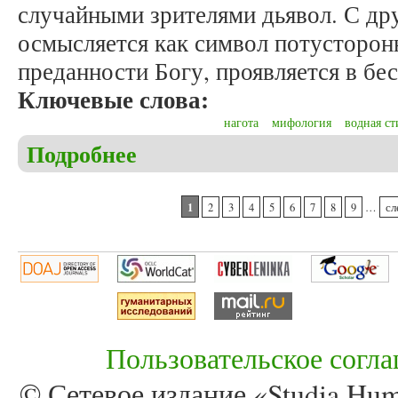
случайными зрителями дьявол. С дру
осмысляется как символ потусторон
преданности Богу, проявляется в бе
Ключевые слова:
нагота
мифология
водная ст
Подробнее
о Пулькин М.В. Нагие сверхъестественные сущес
Страницы
1
2
3
4
5
6
7
8
9
…
сл
Пользовательское согл
© Сетевое издание «Studia Huma