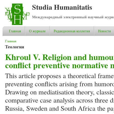
Studia Humanitatis
Международный электронный научный журнал
Главная
О журнале
Редакционная коллегия
Новости
Вы здесь
Главная
Теология
Khroul V. Religion and humour
conflict preventive normative 
This article proposes a theoretical fram
preventing conflicts arising from humor
Drawing on mediatisation theory, classi
comparative case analysis across three di
Russia, Sweden and South Africa the pap