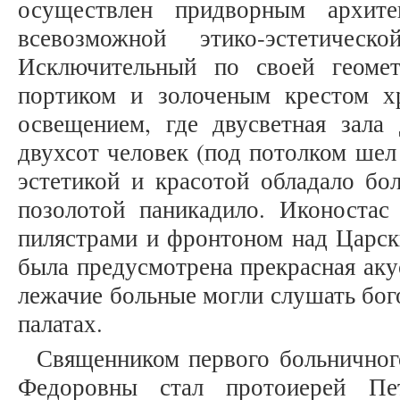
осуществлен придворным архит
всевозможной этико-эстетическо
Исключительный по своей геоме
портиком и золоченым крестом 
освещением, где двусветная зала
двухсот человек (под потолком шел
эстетикой и красотой обладало бо
позолотой паникадило. Иконоста
пилястрами и фронтоном над Царск
была предусмотрена прекрасная аку
лежачие больные могли слушать бог
палатах.
Священником первого больнично
Федоровны стал протоиерей Пе