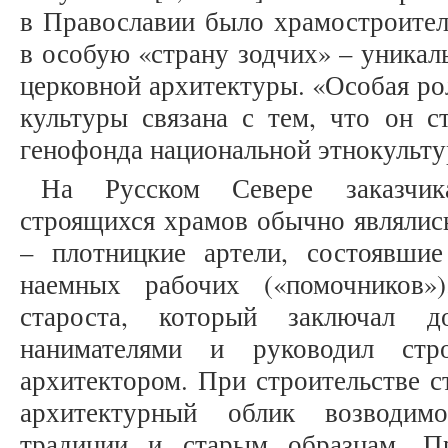
в Православии было храмостроител
в особую «страну зодчих» – уникал
церковной архитектуры. «Особая ро
культуры связана с тем, что он с
генофонда национальной этнокультур
На Русском Севере заказчик
строящихся храмов обычно являлись
– плотницкие артели, состоявши
наемных рабочих («помочников»
староста, который заключал 
нанимателями и руководил стро
архитектором. При строительстве с
архитектурный облик возводимо
традиции и старым образцам. Пр