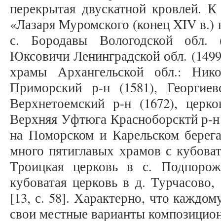
перекрытая двускатной кровлей. К
«Лазаря Муромского (конец XIV в.) 
с. Бородавы Вологодской обл. (
Юксовичи Ленинградской обл. (149
храмы Архангельской обл.: Нико
Приморский р-н (1581), Георгиев
Верхнетоемский р-н (1672), церко
Верхняя Уфтюга Красноборсктй р-н (
на Поморском и Карельском берега
много пятиглавых храмов с кубова
Троицкая церковь в с. Подпорож
кубоватая церковь в д. Турчасово,
[13, с. 58]. Характерно, что каждо
свои местные варианты композицио