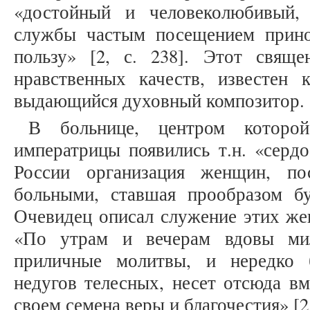
«достойный и человеколюбивый,
службы частым посещением прин
пользу» [2, с. 238]. Этот свящ
нравственных качеств, известен
выдающийся духовный композитор.
В больнице, центром которо
императрицы появились т.н. «серд
России организация женщин, по
больными, ставшая прообразом б
Очевидец описал служение этих ж
«По утрам и вечерам вдовы ми
приличные молитвы, и нередко 
недугов телесных, несет отсюда вм
своем семена веры и благочестия» [2,