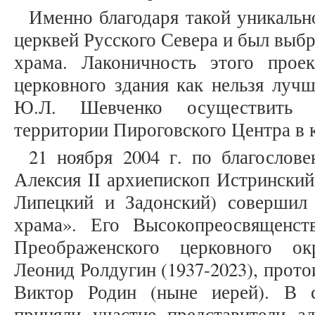
Именно благодаря такой уникальн
церквей Русского Севера и был выбр
храма. Лаконичность этого прое
церковного здания как нельзя луч
Ю.Л. Шевченко осуществить с
территории Пироговского Центра в 
21 ноября 2004 г. по благослов
Алексия II архиепископ Истрински
Липецкий и Задонский) совершил
храма». Его Высокопреосвященст
Преображенского церковного о
Леонид Ролдугин (1937-2023), прото
Виктор Родин (ныне иерей). В 
приняли участие представители а