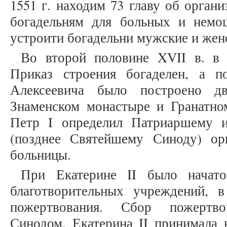
1551 г. находим 73 главу об орган
богадельням для больных и нем
устроити богадельни мужские и женск
Во второй половине XVII в. в 
Приказ строения богаделен, а 
Алексеевича было построено дв
Знаменском монастыре и Гранатном
Петр I определил Патриаршему 
(позднее Святейшему Синоду) ор
больницы.
При Екатерине II было начато
благотворительных учреждений, 
пожертвования. Сбор пожертв
Синодом. Екатерина II принимала 