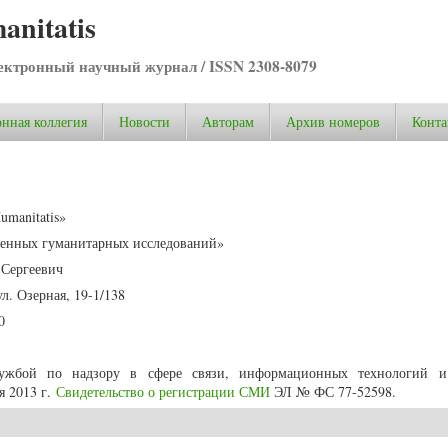
anitatis
ктронный научный журнал / ISSN 2308-8079
нная коллегия
Новости
Авторам
Архив номеров
Конта
umanitatis»
енных гуманитарных исследований»
Сергеевич
ул. Озерная, 19-1/138
0
ужбой по надзору в сфере связи, информационных технологий и
я 2013 г.
Свидетельство о регистрации СМИ
ЭЛ № ФС 77-52598.