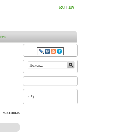
RU
|
EN
кты
Форма поиска
:-*)
 массовых