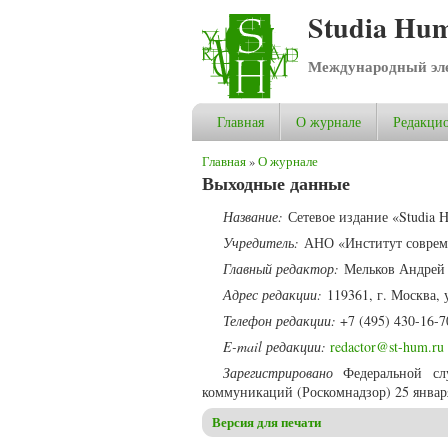
Studia Hum
Международный эле
Главная
О журнале
Редакцио
Вы здесь
Главная
»
О журнале
Выходные данные
Название:
Сетевое издание «Studia H
Учредитель:
АНО «Институт соврем
Главный редактор:
Мельков Андрей 
Адрес редакции:
119361, г. Москва, 
Телефон редакции:
+7 (495) 430-16-7
E-mail редакции:
redactor@st-hum.ru
Зарегистрировано
Федеральной сл
коммуникаций (Роскомнадзор) 25 январ
Версия для печати