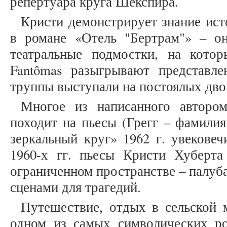
репертуара круга Шекспира.
Кристи демонстрирует знание ист
в романе «Отель "Бертрам"» – о
театральные подмостки, на котор
Fantômas разыгрывают представл
труппы выступали на постоялых дворах
Многое из написанного авторо
походит на пьесы (Грегг – фамили
зеркальный круг» 1962 г. увековеч
1960-х гг. пьесы Кристи Хуберта 
ограниченном пространстве – палуба
сценами для трагедий.
Путешествие, отдых в сельской 
одном из самых символических р