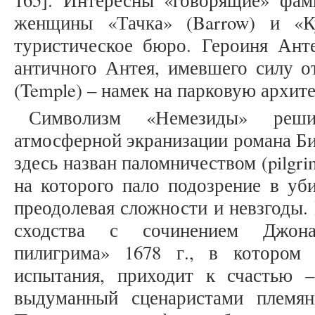
165]. Интересны «говорящие» фа
женщины «Тачка» (Barrow) и «К
туристическое бюро. Героиня Анте
античного Антея, имевшего силу о
(Temple) – намек на парковую архит
Символизм «Немезиды» реш
атмосферной экранизации романа Би-
здесь назван паломничеством (pilgr
на которого пало подозрение в уби
преодолевая сложности и невзгоды.
сходства с сочинением Джона
пилигрима» 1678 г., в котором 
испытания, приходит к счастью 
выдуманный сценаристами племя