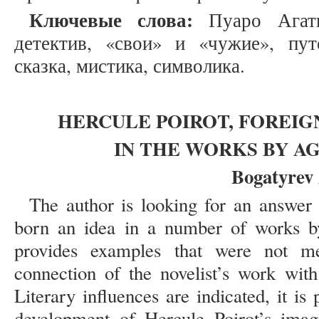
Ключевые слова:
Пуаро Агаты
детектив, «свои» и «чужие», пу
сказка, мистика, символика.
HERCULE POIROT, FOREIG
IN THE WORKS BY A
Bogatyrev 
The author is looking for an answer
born an idea in a number of works by
provides examples that were not me
connection of the novelist’s work wit
Literary influences are indicated, it i
development of Hercule Poirot’s imag