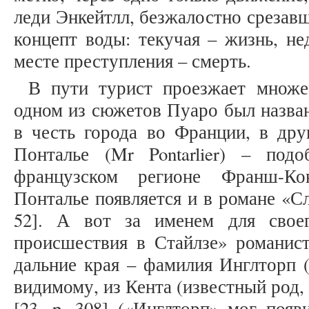
леди Энкейтлл, безжалостно срезавше
концепт воды: текучая – жизнь, не
месте преступления – смерть.
В пути турист проезжает множес
одном из сюжетов Пуаро был назван 
в честь города во Франции, в дру
Понталье (Mr Pontarlier) – под
французском регионе Франш-Ко
Понталье появляется и в романе «С
52]. А вот за именем для своег
происшествия в Стайлзе» романист
дальние края – фамилия Инглторп (I
видимому, из Кента (известный род,
[23, p. 308] («Инглторп» мог появ