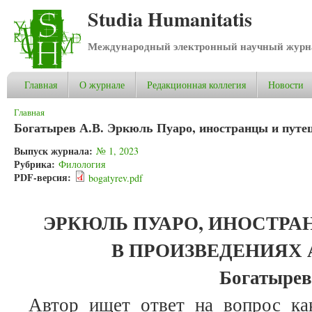
Studia Humanitatis
Международный электронный научный журнал
Главная
О журнале
Редакционная коллегия
Новости
Вы здесь
Главная
Богатырев А.В. Эркюль Пуаро, иностранцы и путе
Выпуск журнала:
№ 1, 2023
Рубрика:
Филология
PDF-версия:
bogatyrev.pdf
ЭРКЮЛЬ ПУАРО, ИНОСТРА
В ПРОИЗВЕДЕНИЯХ 
Богатырев
Автор ищет ответ на вопрос ка