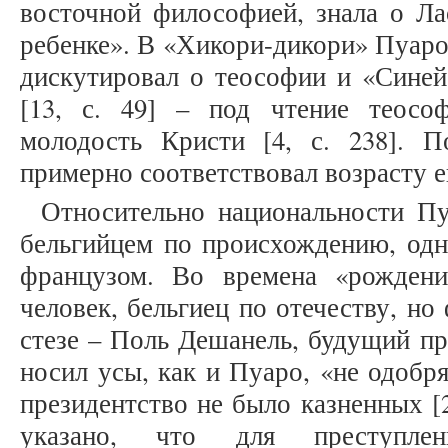
восточной философией, знала о Лао
ребенке». В «Хикори-дикори» Пуаро
дискутировал о теософии и «Синей
[13, с. 49] – под чтение теосо
молодость Кристи [4, с. 238]. П
примерно соответствовал возрасту е
Относительно национальности Пу
бельгийцем по происхождению, одн
французом. Во времена «рожден
человек, бельгиец по отечеству, но
стезе – Поль Дешанель, будущий пр
носил усы, как и Пуаро, «не одобря
президентство не было казненных [2
указано, что для преступле