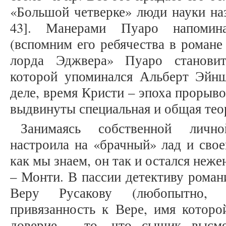
«Большой четверке» люди науки наз
43]. Манерами Пуаро напомина
(вспомним его ребячества в романе
лорда Эджвера» Пуаро становит
которой упоминался Альберт Эйншт
деле, время Кристи – эпоха прорыво
выдвинуты специальная и общая тео
Занимаясь собственной личн
настроила на «брачный» лад и своег
как мы знаем, он так и остался неж
– Монти. В пассии детективу роман
Веру Русакову (любопытно,
привязанность к Вере, имя которо
доверие – то, что сыщик высме