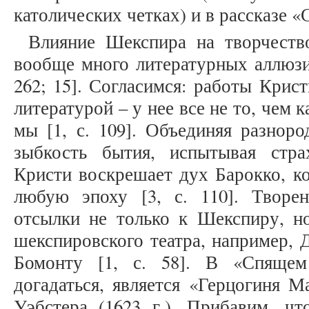
католических четках) и в рассказе «
Влияние Шекспира на творчеств
вообще много литературных аллюзий 
262; 15]. Согласимся: работы Крис
литературой – у нее все не то, чем к
мы [1, с. 109]. Объединяя разноро
зыбкость бытия, испытывая стра
Кристи воскрешает дух Барокко, к
любую эпоху [3, с. 110]. Творе
отсылки не только к Шекспиру, н
шекспировского театра, например,
Бомонту [1, с. 58]. В «Спящем
догадаться, является «Герцогиня М
Уэбстера (1623 г.). Прибавим, чт