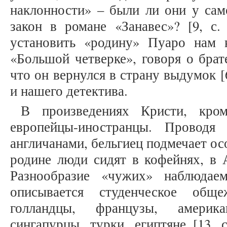
наклонности» – были ли они у сам
закон в романе «Занавес»? [9, с.
установить «родину» Пуаро нам 
«Большой четверке», говоря о брат
что он вернулся в страну выдумок [6
и нашего детектива.
В произведениях Кристи, кро
европейцы-иностранцы. Провод
англичанами, бельгиец подмечает ос
родине люди сидят в кофейнях, в А
Разнообразие «чужих» наблюдае
описывается студенческое обще
голландцы, французы, америк
сингапурцы, турки, египтяне [13, с.