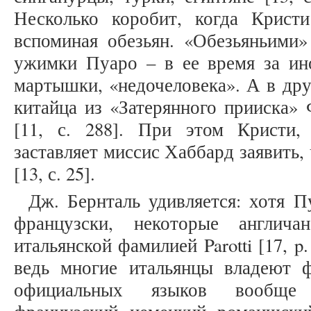
Несколько коробит, когда Кристи
вспоминая обезьян. «Обезьяньими» 
ужимки Пуаро – в ее время за ин
мартышки, «недочеловека». А в др
китайца из «Затерянного прииска»
[11, с. 288]. При этом Кристи,
заставляет миссис Хаббард заявить,
[13, с. 25].
Дж. Бернталь удивляется: хотя П
французски, некоторые англич
итальянской фамилией Parotti [17, p.
ведь многие итальянцы владеют 
официальных языков вообще н