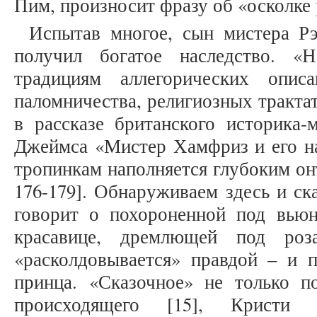
Пим, произносит фразу об «осколке 
Испытав многое, сын мистера Рэ
получил богатое наследство. «
традициям аллегорических опис
паломничества, религиозных тракта
в рассказе британского историка-
Джеймса «Мистер Хамфриз и его на
тропинкам наполняется глубоким он
176-179]. Обнаруживаем здесь и с
говорит о похороненной под вью
красавице, дремлющей под роз
«расколдовывается» правдой – и п
принца. «Сказочное» не только по
происходящего [15], Кристи 