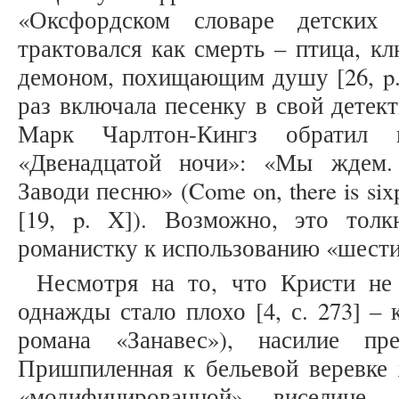
«Оксфордском словаре детских
трактовался как смерть – птица, 
демоном, похищающим душу [26, p. 
раз включала песенку в свой детект
Марк Чарлтон-Кингз обратил 
«Двенадцатой ночи»: «Мы ждем.
Заводи песню» (Come on, there is sixpe
[19, p. X]). Возможно, это то
романистку к использованию «шести
Несмотря на то, что Кристи не
однажды стало плохо [4, с. 273] –
романа «Занавес»), насилие пр
Пришпиленная к бельевой веревке 
«модифицированной» виселице.