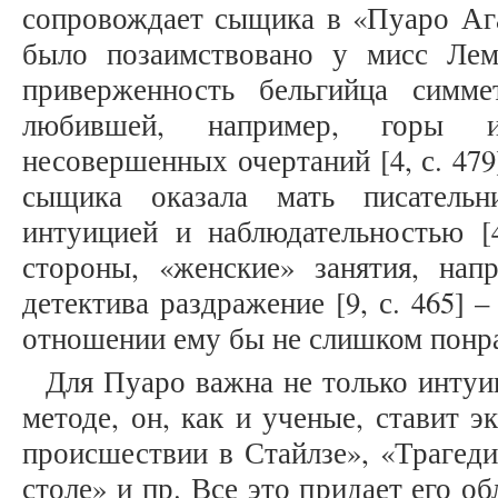
сопровождает сыщика в «Пуаро Ага
было позаимствовано у мисс Лемо
приверженность бельгийца симм
любившей, например, горы из
несовершенных очертаний [4, с. 479
сыщика оказала мать писатель
интуицией и наблюдательностью [4
стороны, «женские» занятия, нап
детектива раздражение [9, с. 465] 
отношении ему бы не слишком понра
Для Пуаро важна не только интуи
методе, он, как и ученые, ставит 
происшествии в Стайлзе», «Трагеди
столе» и пр. Все это придает его о