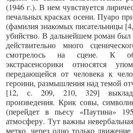
(1946 г.). В нем чувствуется лирич
печальных красках осени. Пуаро пр
(фамилия знакомых писательницы [4, 
убийство. В дальнейшем роман был 
действительно много сценическ
смотрелось на сцене. К об
экстрасенсорики относятся упо
передающейся от человека к челов
героини, размышления над темой от
[12, с. 209, 210, 329] выкла
произведения. Крик совы, символик
(перейдет в пьесу «Паутина» 19
атмосферу. Тут важны невербальная
метко, через одно только движение