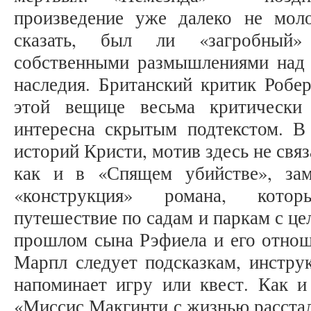
произведение уже далеко не мол
сказать, был ли «загробный»
собственными размышлениями над 
наследия. Британский критик Робе
этой вещице весьма критически 
интересна скрытым подтекстом. В
историй Кристи, мотив здесь не свя
как и в «Спящем убийстве», за
«конструкция» романа, котор
путешествие по садам и паркам с ц
прошлом сына Рэфиела и его отнош
Марпл следует подсказкам, инстру
напоминает игру или квест. Как и
«Миссис Макгинти с жизнью расстал