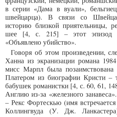
французский, немецкий, романшски
в серии «Дама в вуали», бельгиец
швейцарца). В связи со Швейца
историю близкой приятельницы, 
шее [4, с. 215] – этот эпизод
«Объявлено убийство».
Говоря об этом произведении, сл
Ханна из экранизации романа 1984
мисс Марпл была позаимствована
Платером из биографии Кристи – т
бабушек романистки [4, с. 60, 61, 1
Англию из-за «железного занавеса»
– Рекс Фортескью (имя встречается
Коллингвуда (У. Дж. Ланкастера)