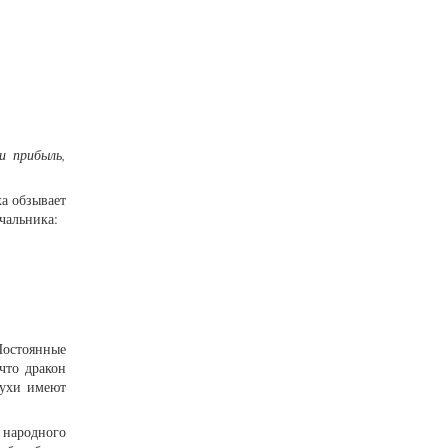
и прибыль,
ха обзывает
ачальника:
Постоянные
что дракон
арухи имеют
 народного