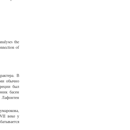
analyses the
onnection of
рактера. В
ами обычно
Греции был
рник басен
. Лафонтен
Сумарокова,
VII веке у
батывается