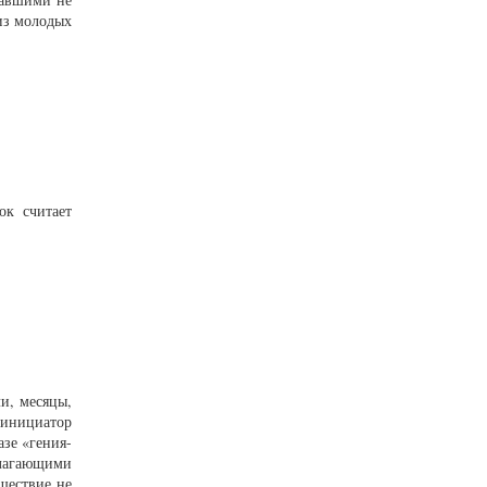
из молодых
ок считает
и, месяцы,
 инициатор
азе «гения-
лагающими
шествие не