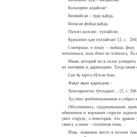
Болаларни алдайсан!
Билмайсан – худо қайда,
Биласан фойда қайда,
Пулсиз қолсанг, туллайсан,
Қуръонни ҳам пуллайсан! [2, с. 204]
Смотришь в книгу – видишь фигу, 
печалишься, коли денег не осталось, Ты
Имам, который не в силах усмирить 
их лентяями и дармоедами. Тогда имам о
Сен бу юртга бўлгач бош,
Фақат яқин қариндош –
Хешларингни тўпладинг... [2, с. 20
Ты стал градоначальником и собрал в
Обозлившись, градоначальник прик
обвинения и ворчания старухи надоели
увёл старуху, а некоторые, что дракон
смысл, а иные – сплошная ложь.
Итак, значимое место в поэзии Ама