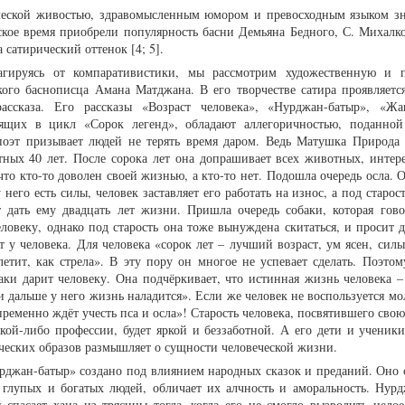
ической живостью, здравомысленным юмором и превосходным языком з
тское время приобрели популярность басни Демьяна Бедного, С. Михалко
 сатирический оттенок [4; 5].
рагируясь от компаративистики, мы рассмотрим художественную и 
кого баснописца Амана Матджана. В его творчестве сатира проявляетс
рассказа. Его рассказы «Возраст человека», «Нурджан-батыр», «Ж
дящих в цикл «Сорок легенд», обладают аллегоричностью, поданно
поэт призывает людей не терять время даром. Ведь Матушка Природа 
ных 40 лет. После сорока лет она допрашивает всех животных, интере
то кто-то доволен своей жизнью, а кто-то нет. Подошла очередь осла. 
его есть силы, человек заставляет его работать на износ, а под старос
дать ему двадцать лет жизни. Пришла очередь собаки, которая гово
ловеку, однако под старость она тоже вынуждена скитаться, и просит д
 у человека. Для человека «сорок лет – лучший возраст, ум ясен, силы
летит, как стрела». В эту пору он многое не успевает сделать. Поэто
ки дарит человеку. Она подчёркивает, что истинная жизнь человека – 
и дальше у него жизнь наладится». Если же человек не воспользуется м
пременно ждёт учесть пса и осла»! Старость человека, посвятившего сво
ой-либо профессии, будет яркой и беззаботной. А его дети и ученики
ческих образов размышляет о сущности человеческой жизни.
джан-батыр» создано под влиянием народных сказок и преданий. Оно 
 глупых и богатых людей, обличает их алчность и аморальность. Нурд
 спасает хана из трясины тогда, когда его не смогло вызволить целое