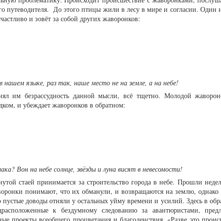
го путеводителя. До этого птицы жили в лесу в мире и согласии. Один 
счастливо и зовёт за собой других жаворонков:
в нашем языке, раз так, наше место не на земле, а на небе!
нял им безрассудность данной мысли, всё тщетно. Молодой жаворон
дком, и убеждает жаворонков в обратном:
ака? Вон на небе солнце, звёзды и луна висят в невесомости!
нутой стаей принимается за строительство города в небе. Прошли недел
аворонки понимают, что их обманули, и возвращаются на землю, однако
о пустые доводы отняли у остальных уйму времени и усилий. Здесь в обр
драсположенные к бездумному следованию за авантюристами, пред
ые проекты всеобщего процветания и благоденствия. «Разве это проис