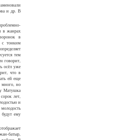
наменовали
ва и др. В
проблемно-
я в жанрах
аворонок в
й с тонким
определяет
суется тем
Он говорит,
ть осёл уже
рит, что в
ать ей еще
 много, но
му Матушка
сорок лет,
олодостью и
ю молодость
 будут ему
отображает
жан-батыр,
 войско. В