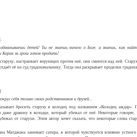
.
обманываешь детей! Ты не знаешь ничего о Боге, а знаешь, как найт
 и Коран за грош готов продать!
старуху, настраивает верующих против неё, они смеются над ней. Стару
тдаёт её на суд градоначальнику. Тогда она раскрывает проделки градон
6]
округ себя только своих родственников и друзей...
азывает бросить старуху в колодец под названием «Колодец аждар». 
 даже дракону в колодце, который убежал от неё. Некоторые говорят, 
 убежал от старухи. Этим автор хочет сказать, что некоторые слова ст
на Матджана занимает сатира, в которой чувствуется влияние устного