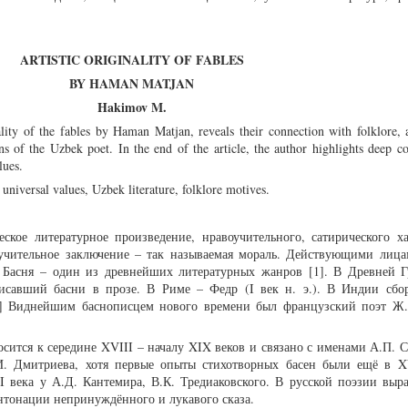
ARTISTIC ORIGINALITY OF FABLES
BY HAMAN MATJAN
Hakimov M.
nality of the fables by Haman Matjan, reveals their connection with folklore, 
ions of the Uzbek poet. In the end of the article, the author highlights deep c
lues.
universal values, Uzbek literature, folklore motives.
ское литературное произведение, нравоучительного, сатирического ха
оучительное заключение – так называемая мораль. Действующими лиц
. Басня – один из древнейших литературных жанров [1]. В Древней 
писавший басни в прозе. В Риме – Федр (I век н. э.). В Индии сбо
 [2] Виднейшим баснописцем нового времени был французский поэт Ж
сится к середине XVIII – началу XIX веков и связано с именами А.П. 
И. Дмитриева, хотя первые опыты стихотворных басен были ещё в X
 века у А.Д. Кантемира, В.К. Тредиаковского. В русской поэзии выра
тонации непринуждённого и лукавого сказа.