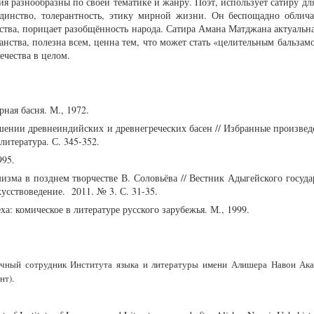
ния разнообразны по своей тематике и жанру. Поэт, использует сатиру дл
единство, толерантность, этику мирной жизни. Он беспощадно облича
ства, порицает разобщённость народа. Сатира Амана Матджана актуальна
анства, полезна всем, ценна тем, что может стать «целительным бальзам
ечества в целом.
ная басня. М., 1972.
шении древнеиндийских и древнегреческих басен // Избранные произведе
литература. С. 345-352.
995.
изма в позднем творчестве В. Соловьёва // Вестник Адыгейского госуд
усствоведение. 2011. № 3. С. 31-35.
а: комическое в литературе русского зарубежья. М., 1999.
чный сотрудник Института языка и литературы имени Алишера Навои Ака
нт).