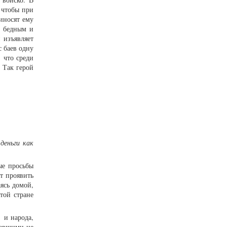
 чтобы при
иносят ему
т бедным и
 изъявляет
с баев одну
 что среди
 Так герой
деньги как
ые просьбы
т проявить
аясь домой,
той стране
 и народа,
шавшими не