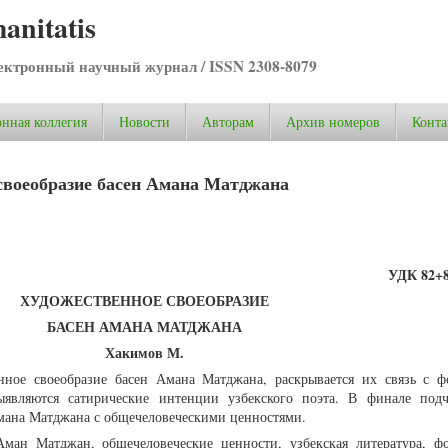
anitatis
ктронный научный журнал / ISSN 2308-8079
нная коллегия
Новости
Авторам
Архив номеров
Конта
своеобразие басен Амана Матджана
УДК 82+8
ХУДОЖЕСТВЕННОЕ СВОЕОБРАЗИЕ
БАСЕН АМАНА МАТДЖАНА
Хакимов М.
енное своеобразие басен Амана Матджана, раскрывается их связь с ф
выявляются сатирические интенции узбекского поэта. В финале подч
Амана Матджана с общечеловеческими ценностями.
Аман Матджан, общечеловеческие ценности, узбекская литература, ф