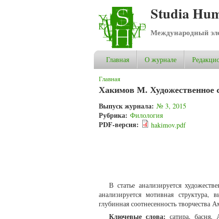
Studia Hum
Международный эле
Главная
О журнале
Редакцио
Вы здесь
Главная
Хакимов М. Художественное 
Выпуск журнала:
№ 3, 2015
Рубрика:
Филология
PDF-версия:
hakimov.pdf
В статье анализируется художеств
анализируется мотивная структура, 
глубинная соотнесенность творчества 
Ключевые слова:
сатира, басня, 