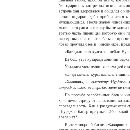
благодарность хан решил исполнить лю
встрече хан здоровался и общался с ни
всякие подарки, дабы приблизиться к
нуждающимся. После жалоб чиновников
мысль, которая и в голову бы не могла
третью часть пшеницы, которую они пр
народа вырос авторитет батыра, прося
ловко проучил баев и чиновников, пре
«Бас қилинсин кулги!» – дейди Нур
Ва бош узра кўтаради хоннинг зарха
Ўртадаги уюм пулни жарима деб ола
«Энди менсиз кўрсатмайсиз тишингиз
«Хватит», – выкрикнул Нурджан и 
штраф за смех. «Теперь без меня не см
По просьбе озлобленных баев и чи
хана демонстрируют непостоянство хан
справедливость. Хан в раздумье: если с
Нурджан-батыр приуныл. Ибо, какой то
вовсе нет?
В стихотворной басне «Жаворонок в
автор немного иначе раскрывает соци