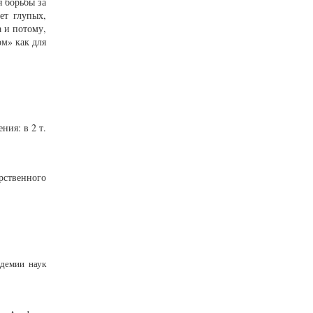
я борьбы за
ет глупых,
 и потому,
ом» как для
ния: в 2 т.
арственного
демии наук