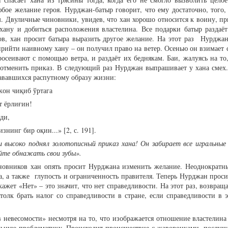
бое желание героя. Нурджан-батыр говорит, что ему достаточно, того,
м. Двуличные чиновники, увидев, что хан хорошо относится к воину, пр
 хану и добиться расположения властелина. Все подарки батыр раздаё
, хан просит батыра выразить другое желание. На этот раз Нурджан
 прийти наивному хану – он получил право на ветер. Осенью он взимает 
осеивают с помощью ветра, и раздаёт их беднякам. Баи, жалуясь на то,
т отменить приказ. В следующий раз Нурджан выпрашивает у хана смех.
дававшихся распутному образу жизни:
жон чиқиб ўртага
т ёрлиғин!
ди,
нинг бир оқин...» [2, с. 191].
высоко поднял золотописный приказ хана! Он забирает все игральные 
ейте обнажать свои зубы».
новников хан опять просит Нурджана изменить желание. Неоднократн
а, а также глупость и ограниченность правителя. Теперь Нурджан проси
кажет «Нет» – это значит, что нет справедливости. На этот раз, возвращ
лк брать налог со справедливости в стране, если справедливости в э
 невесомости» несмотря на то, что изображается отношение властелина
альную проблематику. Происходит происшествие с жаворонками, послу