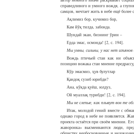
справедливого и умного вождя, а глупо
самцов, мечтает жить в небе ещё более 
Ақлимиз бор, кучимиз бор,
Кам йўқ тилда, забонда.
Шундай экан, бизнинг ўрин –
Ерда эмас, осмонда! [2, с. 194].
Мы умны, сильны, у нас нет изъянов 
Вождь птичьей стаи как ни объяс
позицию вожака стаи мнение предрассу
Кўр эмасмиз, ҳув булутлар
Қандоқ сузиб юрибди?
Ана, кўкда қуёш, юлдуз,
Ой муаллақ турибди! [2, c. 194].
Мы не слепые, как плывут вон те обл
Итак, молодой гений вместе с обма
однако город в небе не появляется. Ж
проекта остаётся при своём мнении. Ег
жаворонка» высмеиваются люди, пре
обществу необоснованные и недоказанн