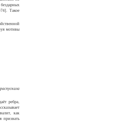
 бездарных
74]. Такое
ойственной
зуя мотивы
распускала
аёт ребра,
ссказывает
валит, как
я призвать