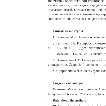
творчества. Более того, эти стихотворе
независимость, проповедуя народное 
недалёких людей, клеймит пороки обще
что она не зависит от времени и простр
конкретного общества, так и для челов
Список литературы:
1. Гаспаров М.Л. Античная литератур
2. Гринцер П.А. К вопросу о соотно
М.: РГГУ, 2008. Т. 1. Древнеиндийская 
3. Матжон О. Сайланма. Ташкент, 1
4. Никольский Е.В. Своеобразие ком
университета. Серия 2: Филология и иск
5. Спиридонова Л.А. Бессмертие смех
Сведения об авторе:
Хакимов
Мунисджан
– младший нау
Республики Узбекистан (Узбекистан, Ташке
Data about the author: