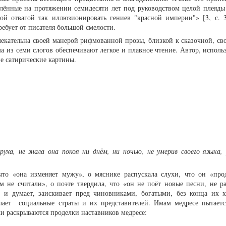
влённые на протяжении семидесяти лет под руководством целой плеяды
ой отвагой так иллюзионировать гениев "красной империи"» [3, с. 3
ребует от писателя большой смелости.
екательна своей манерой рифмованной прозы, близкой к сказочной, св
а из семи слогов обеспечивают легкое и плавное чтение. Автор, исполь
кие сатирические картины.
уха, не знала она покоя ни днём, ни ночью, не умерив своего языка, 
что «она изменяет мужу», о мяснике распускала слухи, что он «прод
м не считали», о поэте твердила, что «он не поёт новые песни, не ра
х и думает, заискивает пред чиновниками, богатыми, без конца их х
чает социальные страты и их представителей. Имам медресе пытаетс
хи раскрываются проделки наставников медресе: