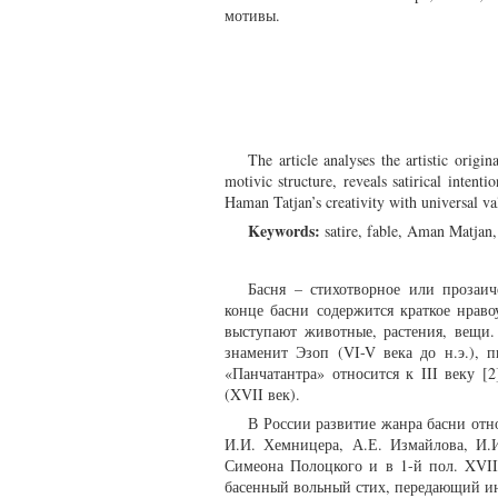
мотивы.
The article analyses the artistic origi
motivic structure, reveals satirical intent
Haman Tatjan’s creativity with universal va
Keywords:
satire, fable, Aman Matjan, 
Басня – стихотворное или прозаиче
конце басни содержится краткое нрав
выступают животные, растения, вещи
знаменит Эзоп (VI-V века до н.э.), 
«Панчатантра» относится к III веку
(XVII век).
В России развитие жанра басни отно
И.И. Хемницера, А.Е. Измайлова, И.
Симеона Полоцкого и в 1-й пол. XVIII
басенный вольный стих, передающий ин