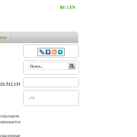
RU
|
EN
кты
Форма поиска
21.512.133
:-*)
ольклором,
еркивается
ольклорные