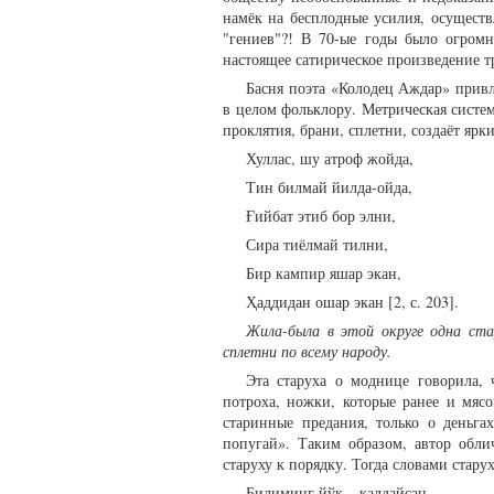
намёк на бесплодные усилия, осущест
"гениев"?! В 70-ые годы было огромн
настоящее сатирическое произведение т
Басня поэта «Колодец Аждар» привл
в целом фольклору. Метрическая систем
проклятия, брани, сплетни, создаёт яр
Хуллас, шу атроф жойда,
Тин билмай йилда-ойда,
Ғийбат этиб бор элни,
Сира тиёлмай тилни,
Бир кампир яшар экан,
Ҳаддидан ошар экан [2, с. 203].
Жила-была в этой округе одна стар
сплетни по всему народу.
Эта старуха о моднице говорила, 
потроха, ножки, которые ранее и мясо
старинные предания, только о деньга
попугай». Таким образом, автор обли
старуху к порядку. Тогда словами стару
Билиминг йўқ – калдайсан,