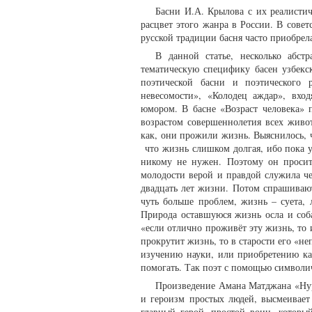
Басни И.А. Крылова с их реалист
расцвет этого жанра в России. В сове
русской традиции басня часто приобрела
В данной статье, несколько абст
тематическую специфику басен узбекс
поэтической басни и поэтического 
невесомости», «Колодец аждар», вхо
юмором. В басне «Возраст человека» 
возрастом совершеннолетия всех живот
как, они прожили жизнь. Выяснилось, ч
что жизнь слишком долгая, ибо пока у н
никому не нужен. Поэтому он просит 
молодости верой и правдой служила че
двадцать лет жизни. Потом спрашивают
чуть больше проблем, жизнь – суета, 
Природа оставшуюся жизнь осла и соба
«если отлично проживёт эту жизнь, то 
прокрутит жизнь, то в старости его «не
изучению науки, или приобретению как
помогать. Так поэт с помощью символи
Произведение Амана Матджана «Нур
и героизм простых людей, высмеивает
главный герой, простой воин, который