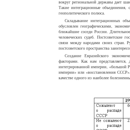
вокруг региональной державы дает шан
Такие интеграционные объединения, с
геополитического полюса.
Складывание интеграционных объе
обусловлен географическими, эконом
ближайшие соседи России. Длительное
человеческих судеб. Постсоветские г
связи между народами своих стран. 
постсоветского пространства заинтере
Создание Евразийского экономич
факторами. Как нам представляется,
интегрированной империи, «большой Ро
империи» или «восстановления СССР». 
качестве одного из наиболее болезненн