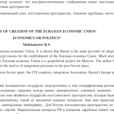
втор полагает, что внутриполитические соображения также выступа
тском пространстве.
омический союз, постсоветское пространство, ближнее зарубежье, инте
.
S OF CREATION OF THE EURASIAN ECONOMIC UNION:
ECONOMICS OR POLITICS?
Mukhametov R.S.
urasian economic Union. It is shown that Russia is the main provider of integr
veral reasons for the establishment of the Eurasian economic Union. Much atten
the Eurasian economic Union is a geopolitical project for Moscow. The author b
ort the motive of integration processes in the post-Soviet space.
t-Soviet space, the CIS countries, integration Association, Russia's foreign p
и большинства государств сосредоточены в том географическом регион
оседними странами всегда имеют приоритетное, ключевое значение, 
сии ими являются государства постсоветского пространства, которые был
ерспективу зоной ее жизненно важных интересов. Как нам представл
 «имперскими амбициями». Для России постсоветское пространство не
ких партий. Национальные интересы РФ в ближнем зарубежье имеют та