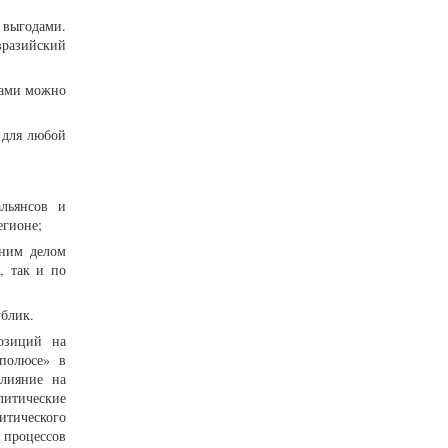
 выгодами.
вразийский
тами можно
 для любой
льянсов и
егионе;
нним делом
, так и по
ублик.
позиций на
«полюсе» в
влияние на
литические
итического
 процессов