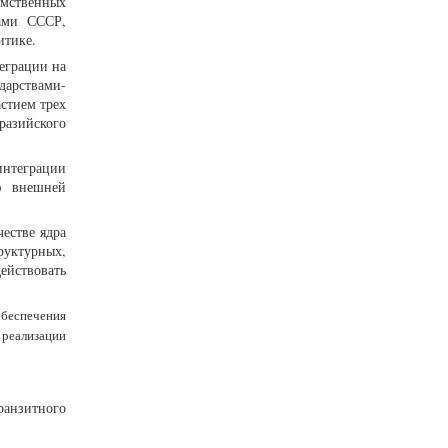
омственных
ками СССР,
итике.
еграции на
дарствами-
астием трех
разийского
интеграции
ию внешней
естве ядра
руктурных,
ействовать
обеспечения
реализации
ранзитного