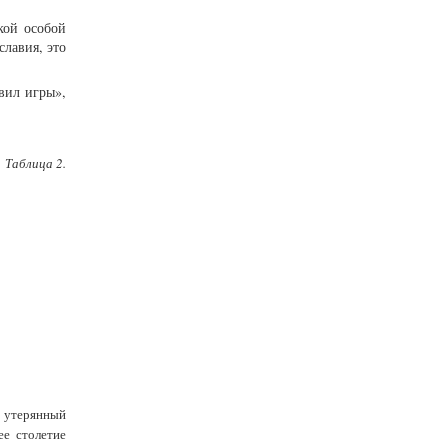
кой особой
лавия, это
вил игры»,
Таблица 2.
, утерянный
е столетие