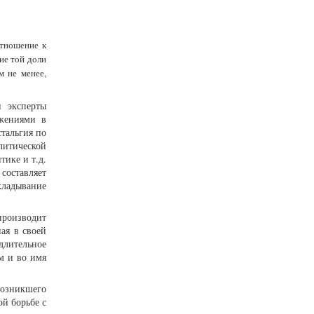
отношение к
ие той доли
м не менее,
и эксперты
ижениями в
стальгия по
литической
ике и т.д.
составляет
кладывание
производит
ая в своей
длительное
м и во имя
возникшего
ой борьбе с