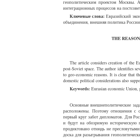
геополитическим проектом Москвы. А
интеграционных процессов на постсове
Ключевые слова:
Евразийский экон
объединения, внешняя политика России
THE REASON
The article considers creation of the E
post-Soviet space. The author identifies se
to geo-economic reasons. It is clear that 
domestic political considerations also supp
Keywords:
Eurasian economic Union, pos
Основные внешнеполитические задач
расположены. Поэтому отношения с с
первый круг забот дипломатов. Для Рос
и будут на обозримую историческую п
продиктовано отнюдь не пресловутыми
доска для разыгрывания геополитичес