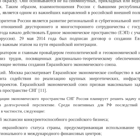
 окраску. Они основываются не на сиюминутных, прикладных или вед
тах. Таким образом, взаимоотношения России с бывшими республи
 является одним из важнейших направлений в российской внешней пол
итетов России является развитие региональной и субрегиональной инт
е отношений двустороннего и многостороннего сотрудничества с госу
 года начало действовать Единое экономическое пространство (ЕЭП) с уч
лоруссия). 29 мая 2014 года был подписан договор о создании Ев
о важным этапом на пути евразийской интеграции.
циатором и главным провайдером геополитической и геоэкономической 
ализ трудов, посвященных доктринально-теоретическому обеспечен
ующие мотивы создания Евразийского экономического союза.
ий. Москва рассматривает Евразийское экономическое сообщество в кач
ента содействия по реализацию крупных энергетических, инфраст
роектов. Евразийский экономический союз призван максимально зад
 пространстве СНГ [11].
дации экономического пространства СНГ Россия планирует решить задачу 
 в долгосрочной перспективе. Среди позитивных для РФ последствий 
 в частности, следующие:
й экспансии конкурентоспособного российского бизнеса;
 евразийского статуса страны, предусматривающая использование т
гионального и международного финансовых центров;