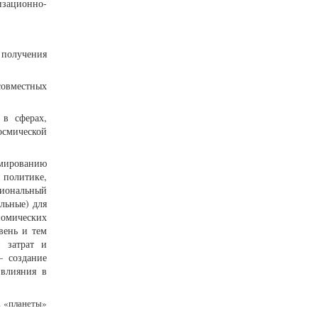
изационно-
 получения
овместных
 в сферах,
осмической
мированию
 политике,
циональный
льные) для
номических
вень и тем
и затрат и
– создание
 влияния в
а «планеты»