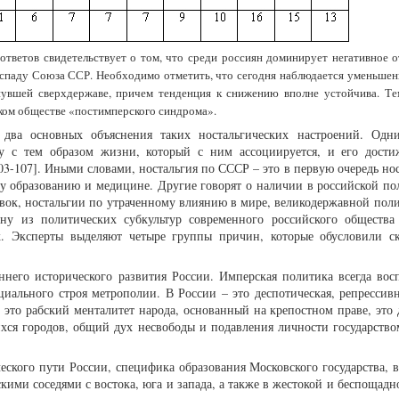
 ответов свидетельствует о том, что среди россиян доминирует негативное 
спаду Союза ССР. Необходимо отметить, что сегодня наблюдается уменьшен
нувшей сверхдержаве, причем тенденция к снижению вполне устойчива. Те
ском обществе «постимперского синдрома».
 два основных объяснения таких ностальгических настроений. Одн
у с тем образом жизни, который с ним ассоциируется, и его дост
103-107]. Иными словами, ностальгия по СССР – это в первую очередь но
у образованию и медицине. Другие говорят о наличии в российской по
вок, ностальгии по утраченному влиянию в мире, великодержавной полит
дну из политических субкультур современного российского общества 
. Эксперты выделяют четыре группы причин, которые обусловили с
ннего исторического развития России. Имперская политика всегда вос
циального строя метрополии. В России – это деспотическая, репрессивн
 это рабский менталитет народа, основанный на крепостном праве, это 
хся городов, общий дух несвободы и подавления личности государство
ческого пути России, специфика образования Московского государства, 
кими соседями с востока, юга и запада, а также в жестокой и беспощадн