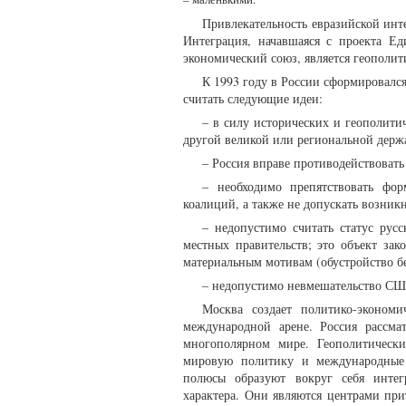
Привлекательность евразийской инт
Интеграция, начавшаяся с проекта Ед
экономический союз, является геополи
К 1993 году в России сформировалс
считать следующие идеи:
– в силу исторических и геополити
другой великой или региональной держ
– Россия вправе противодействовать
– необходимо препятствовать фо
коалиций, а также не допускать возникн
– недопустимо считать статус рус
местных правительств; это объект зак
материальным мотивам (обустройство бе
– недопустимо невмешательство США
Москва создает политико-экономи
международной арене. Россия рассма
многополярном мире. Геополитическ
мировую политику и международные 
полюсы образуют вокруг себя интегр
характера. Они являются центрами при