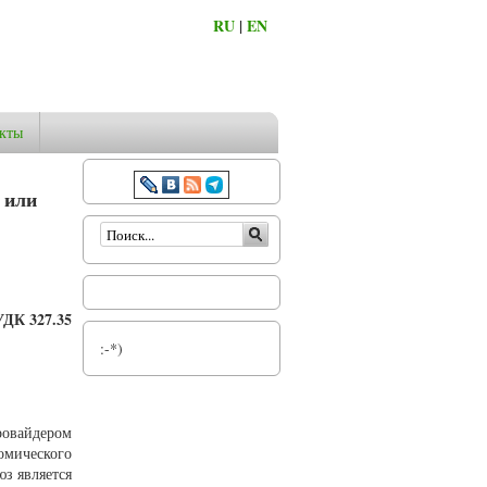
RU
|
EN
кты
 или
Форма поиска
УДК 327.35
:-*)
ровайдером
омического
з является