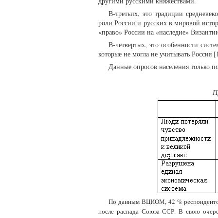
другими русскими княжествами.
В-третьих, это традиции средневек
роли России и русских в мировой истор
«право» России на «наследие» Византии
В-четвертых, это особенности сист
которые не могла не учитывать Россия [1
Данные опросов населения только по
П
По данным ВЦИОМ, 42 % респондентов 
после распада Союза ССР. В свою очер