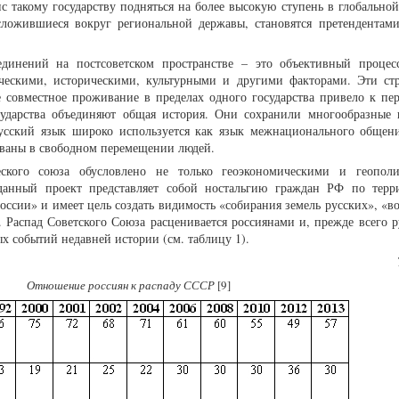
с такому государству подняться на более высокую ступень в глобальной
ложившиеся вокруг региональной державы, становятся претендентами
динений на постсоветском пространстве – это объективный процес
ическими, историческими, культурными и другими факторами. Эти ст
 совместное проживание в пределах одного государства привело к пе
осударства объединяют общая история. Они сохранили многообразные 
Русский язык широко используется как язык межнационального общен
сованы в свободном перемещении людей.
еского союза обусловлено не только геоэкономическими и геопол
 данный проект представляет собой ностальгию граждан РФ по терр
ссии» и имеет цель создать видимость «собирания земель русских», «в
Распад Советского Союза расценивается россиянами и, прежде всего р
ых событий недавней истории (см. таблицу 1).
Отношение россиян к распаду СССР
[9]