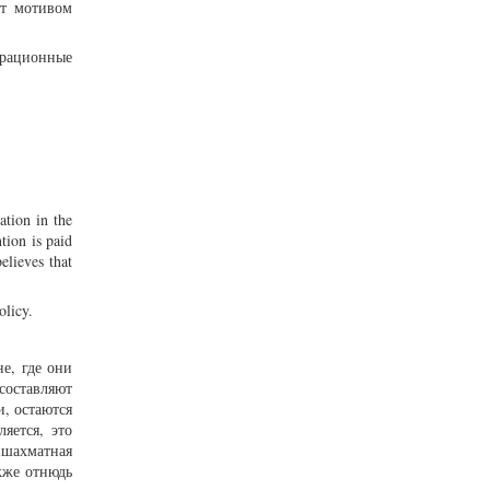
ют мотивом
грационные
ation in the
tion is paid
elieves that
olicy.
е, где они
составляют
и, остаются
яется, это
 шахматная
кже отнюдь