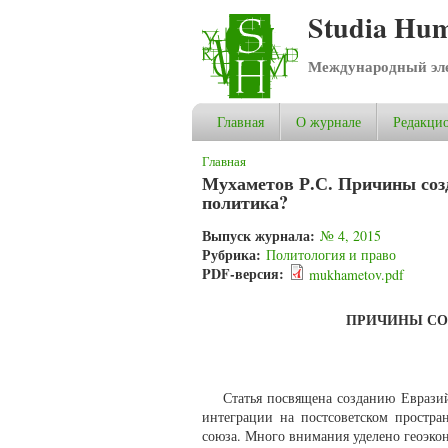
Studia Hum
Международный эле
Главная
О журнале
Редакцио
Вы здесь
Главная
Мухаметов Р.С. Причины созд
политика?
Выпуск журнала:
№ 4, 2015
Рубрика:
Политология и право
PDF-версия:
mukhametov.pdf
ПРИЧИНЫ СО
Статья посвящена созданию Евразий
интеграции на постсоветском простра
союза. Много внимания уделено геоэко