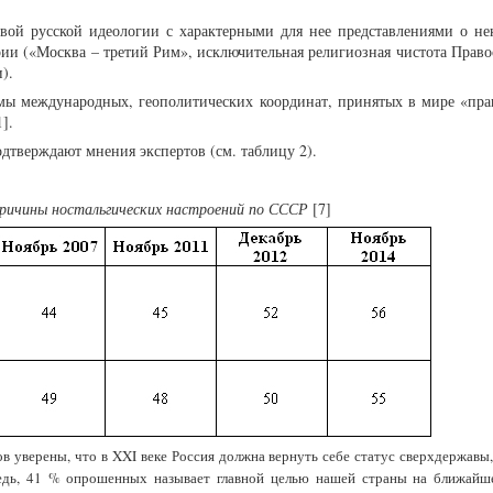
овой русской идеологии с характерными для нее представлениями о не
ии («Москва – третий Рим», исключительная религиозная чистота Правос
).
емы международных, геополитических координат, принятых в мире «пра
].
дтверждают мнения экспертов (см. таблицу 2).
ричины ностальгических настроений по СССР
[7]
уверены, что в XXI веке Россия должна вернуть себе статус сверхдержавы
едь, 41 % опрошенных называет главной целью нашей страны на ближайше