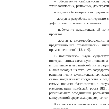
– обеспечение стабильности рес
технологических, рыночных, демографи
– создание благоприятных предпосыл
– доступ к разработке минерально-
дефицитных полезных ископаемых;
– избежание нерациональной кон
проектов;
– доступ к системообразующим ак
представляющих стратегический инт
промышленности) [13, с. 9].
В политической науке существу
интеграционных схем: функционализм 
в том числе и евразийской интеграци
анализ исходит из того, что государс
решения неких функциональных задач.
связей подталкивает государства к со
самым повысят благосостояние госуд
максимизации прибылей, роста ВВП 
региональных объединений рассматри
конкурентной среде международных отно
Классическая геополитическая схема с
– маленькими.