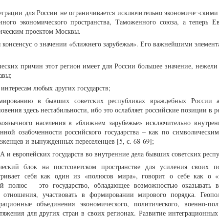
еграции для России не ограничивается исключительно экономиче¬скими
иного экономического пространства, Таможенного союза, а теперь Е
тическим проектом Москвы.
я консенсус о значении «ближнего зарубежья». Его важнейшими элемен
ческих причин этот регион имеет для России большее значение, нежели
авы;
 интересам любых других государств;
рмированию в бывших советских республиках враждебных России а
овения здесь нестабильности, ибо это ослабляет российские позиции в р
скоязычного населения в «ближнем зарубежье» исключительно внутре
онной озабоченности российского государства – как по символическим
женцев и вынужденных переселенцев [5, с. 68-69];
 и европейских государств во внутренние дела бывших советских респ
ческий блок на постсоветском пространстве для усиления своих 
тривает себя как один из «полюсов мира», говорит о себе как о 
ий полюс – это государство, обладающее возможностью оказывать 
отношения, участвовать в формировании мирового порядка. Геопо
ационные объединения экономического, политического, военно-пол
тяжения для других стран в своих регионах. Развитие интеграционных