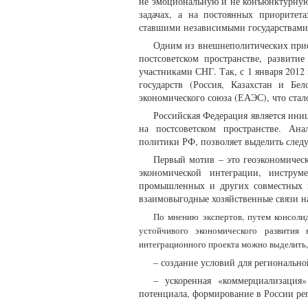
не эмоциональную и не конъюнктурную
задачах, а на постоянных приорите
ставшими независимыми государствами,
Одним из внешнеполитических приор
постсоветском пространстве, развити
участниками СНГ. Так, с 1 января 2012
государств (Россия, Казахстан и Бе
экономического союза (ЕАЭС), что стал
Российская Федерация является ини
на постсоветском пространстве. Ан
политики РФ, позволяет выделить след
Первый мотив – это геоэкономическ
экономической интеграции, инструм
промышленных и других совместных п
взаимовыгодные хозяйственные связи на
По мнению экспертов, путем консоли
устойчивого экономического развития
интеграционного проекта можно выделить,
– создание условий для регионально
– ускоренная «коммерциализация»
потенциала, формирование в России ре