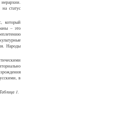
 иерархии.
 на статус
с, который
раны – это
реплетению
культурные
ия. Народы
итическими
иториально
озрождения
усскими, в
Таблица 1.