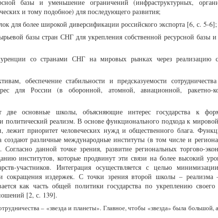
урсной базы и уменьшение ограничений (инфраструктурных, орган
ческих и тому подобное) для последующего развития;
ок для более широкой диверсификации российского экспорта [6, с. 5-6];
сырьевой базы стран СНГ для укрепления собственной ресурсной базы и
куренции со странами СНГ на мировых рынках через реализацию с
тивам, обеспечение стабильности и предсказуемости сотрудничества
ерес для России (в оборонной, атомной, авиационной, ракетно-к
ет две основные школы, объясняющие интерес государства к фор
и политический реализм. В основе функционального подхода к мировой
и, лежит приоритет человеческих нужд и общественного блага. Функ
тва создают различные международные институты (в том числе и региона
 Согласно данной точке зрения, развитие региональных торгово-эко
зданию институтов, которые продвинут эти связи на более высокий уро
арств-участников. Интеграция осуществляется с целью минимизаци
и сокращения издержек. С точки зрения второй школы – реализма 
вается как часть общей политики государства по укреплению своего
шений [2, с. 139].
отрудничества – «звезда и планеты». Главное, чтобы «звезда» была большой, 