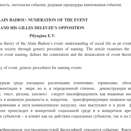
ность, онтология события, родовые процедуры именования события.
LAIN BADIOU: NUMERATION OF THE EVENT
AND HIS GILLES DELEUZE’S OPPOSITION
Pilyugina E.V.
he theory of the Alain Badiou’s event: understanding of social life as an even
n society through generic procedure of naming. The article examines the
for event naming, defines the connotation and the demarcation of event theor
gy of event, generic procedures for naming events.
турная среда насыщена различными понятиями, терминами, обозн
иентации в мире, но и, в определенной степени, деконструкции м
в, текст, ризома, хаосмос) следует квалифицировать как языковые ин
 в языковую реальность и, напротив, трансформирующие языковое пр
 ноуменами и неся номинативную нагрузку, они выступают и в роли 
ние происходит в конкретной социальной среде и в конкретное вр
субъектов – и влияет как на действия социальных субъектов, так и на 
ов/феноменов постмодернистской философией отводится событию. Факти