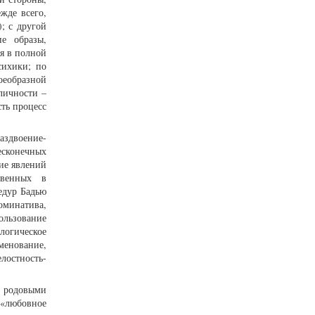
жде всего,
; с другой
е образы,
я в полной
сихики; по
оеобразной
личности –
сть процесс
аздвоение-
сконечных
ие явлений
ственных в
едур Бадью
оминатива,
ользование
логическое
менование,
остность-
 родовыми
 «любовное