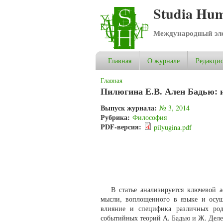
Studia Hum
Международный эле
Главная
О журнале
Редакцио
Вы здесь
Главная
Пилюгина Е.В. Ален Бадью: 
Выпуск журнала:
№ 3, 2014
Рубрика:
Философия
PDF-версия:
pilyugina.pdf
В статье анализируется ключевой 
мысли, воплощенного в языке и осущ
влияние и специфика различных род
событийных теорий А. Бадью и Ж. Деле