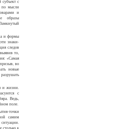
 субъект с
, по мысли
товарами и
кие образы
 Замкнутый
тва и формы
«эти знаки-
ция следов
выявив то,
ия: «Самая
 призыв, во
вать новые
 разрушать
ы и жизни.
ласуются с
яра. Ведь,
йном поле.
ытия-точки
нной самим
ситуации.
 столько к