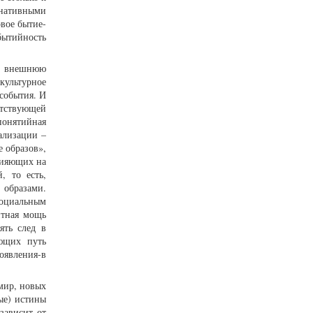
инативными
овое бытие-
бытийность
 внешнюю
культурное
события. И
утствующей
понятийная
ализации –
е образов»,
лияющих на
, то есть,
 образами.
оциальным
нтная мощь
ять след в
яющих путь
оявления-в
мир, новых
ные) истины
зависит от