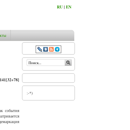
RU
|
EN
кты
Форма поиска
141[32+78]
:-*)
ак события
атривается
емаркация