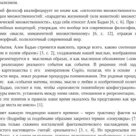
юрализмом.
й философ квалифицирует не иначе как «онтологию множественного» [
епции множественностей: «парадигма жизненной (или животной) множес
ической множественности», куда себя относит Ален Бадью [6, с. 6]. При
тийных концепций, утверждая, что вообще вся современная философия,
ами «мысли, имманентной множественному» [6, с. 12], отражая 
иморфный, полилогичный современный мир.
бытия, Ален Бадью стремится выяснить, прежде всего, каково соотнош
 и полем образов» [3, с. 2], создаваемым нашей мыслью, воображением
презентируется в мыслимых образах, и как мысленное обозначение («им
 реализацию реального события как события. В решении этой зад
я картезианства с его императивом Cogito, полагая, что в основе 
ности мира, лежат родовые процедуры поименования. Эти родовые проце
ях: как «события матемы, поэмы, мысли о любви и изобретенной полити
 Бадью, состоит в том, чтобы «произвести понятийную конфигурацию» [
уры вместе, установить между ними связи, отношения и репрезентации,
з эти понятия и правила наше время оказалось бы представимо как вре
де места не имело» [1].
яет важную тенденцию нашего времени – через трактовку фактов к
ого (Бодрийяр за подобными образами закрепил термин «симулякры» [7; 
шь только схвачено ностальгией фантазматического наслаждения, он
стого настоящего» (читай: «реального») [3, с. 4]. Но предпосылки э
 Делез, а в самом мышлении, которое драматически двойственно: с одно