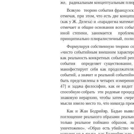
же, радикальным концептуальным пл
Всякую теорию события французски
отмечая, при этом, что есть две конц
(как у Ж. Делеза) и «парадигма математ
отмечает и общие основания всех собы
иной степени, занимается проблем
принципиально плюралистичный, пол
Формулируя собственную теорию со
«чисто событийным внешним характером
как реальность конкретных событий ре
события определяет существование,
манифестирует себя как продолжател
событий, а значит и реальной событий
быть представлены в четырех измерени
47] и задача философии, как ее видит
способную собрать эти родовые процед
знаковую иерархию, чтобы затем «чере
мысли имело место то, что никогда преж
Как и Жан Бодрийяр, Бадью выявл
поглощение реального образами реальн
только реальное поймано образом, ли
уничтожено». «Образ есть убийство чи
находит не в языке, как Бодрийяр или