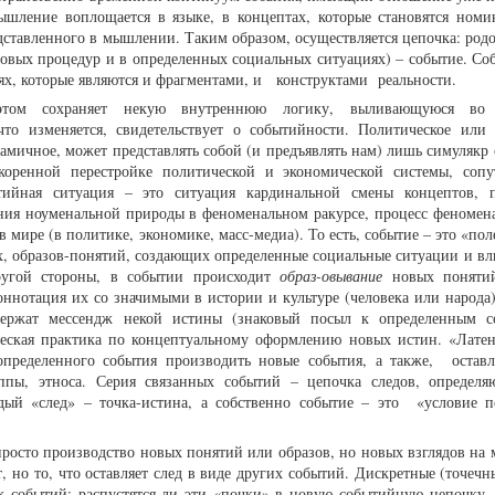
шление воплощается в языке, в концептах, которые становятся ном
едставленного в мышлении. Таким образом, осуществляется цепочка: род
овых процедур и в определенных социальных ситуациях) – событие. Со
иях, которые являются и фрагментами, и конструктами реальности.
том сохраняет некую внутреннюю логику, выливающуюся во
 что изменяется, свидетельствует о событийности. Политическое или 
амичное, может представлять собой (и предъявлять нам) лишь симулякр 
коренной перестройке политической и экономической системы, соп
тийная ситуация – это ситуация кардинальной смены концептов, 
ения ноуменальной природы в феноменальном ракурсе, процесс феномен
мире (в политике, экономике, масс-медиа). То есть, событие – это «пол
х, образов-понятий, создающих определенные социальные ситуации и в
ругой стороны, в событии происходит
образ-овывание
новых понятий
оннотация их со значимыми в истории и культуре (человека или народа)
держат мессендж некой истины (знаковый посыл к определенным с
рческая практика по концептуальному оформлению новых истин. «Лате
определенного события производить новые события, а также, оставл
ппы, этноса. Серия связанных событий – цепочка следов, определ
дый «след» – точка-истина, а собственно событие – это «условие п
просто производство новых понятий или образов, но новых взглядов на 
т, но то, что оставляет след в виде других событий. Дискретные (точеч
х событий; распустятся ли эти «почки» в новую событийную цепочку, 