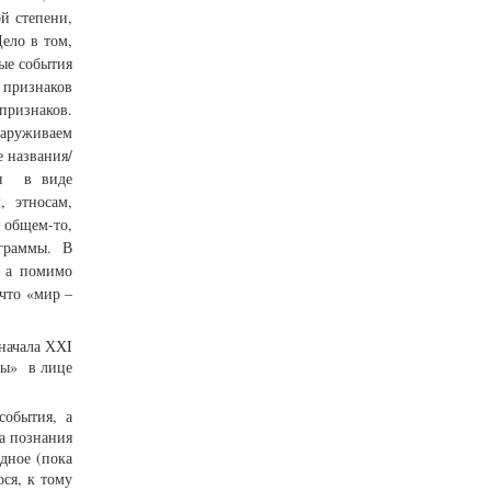
й степени,
ело в том,
ные события
 признаков
признаков.
наруживаем
 названия/
ся в виде
 этносам,
 общем-то,
граммы. В
, а помимо
что «мир –
начала ХХI
ны» в лице
события, а
а познания
дное (пока
ся, к тому