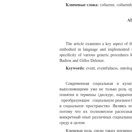
Ключевые слова:
событие, событий
A
The article examines a key aspect of t
embodied in language and implemented i
specificity of various generic procedures 
Badiou and Gilles Deleuze.
Keywords:
event, eventfulness, ontolo
Современная социальная и куль
выполняющими уже не только роль ор
понятия и термины (дискурс, наррати
преобразующие социальную реальность
в социальное пространство. Являясь
потому что их полновесное распозна
конкретный опыт различных социальных 
среду в целом.
Ключевая роль среди таких ноумен