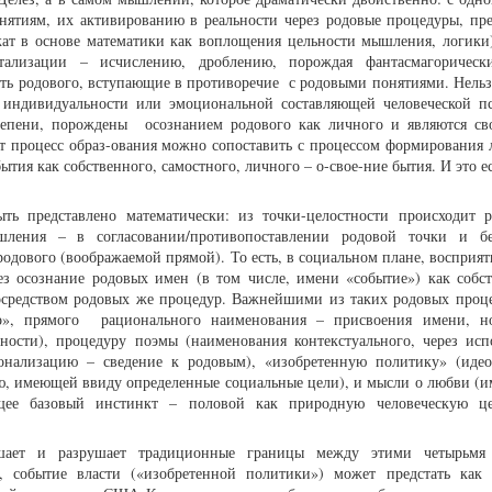
нятиям, их активированию в реальности через родовые процедуры, пре
ат в основе математики как воплощения цельности мышления, логики)
ализации – исчислению, дроблению, порождая фантасмагорически
ь родового, вступающие в противоречие с родовыми понятиями. Нельз
м индивидуальности или эмоциональной составляющей человеческой п
степени, порождены осознанием родового как личного и являются св
т процесс образ-ования можно сопоставить с процессом формирования 
тия как собственного, самостного, личного – о-свое-ние бытия. И это е
представлено математически: из точки-целостности происходит р
ления – в согласовании/противопоставлении родовой точки и бе
одового (воображаемой прямой). То есть, в социальном плане, восприят
ез осознание родовых имен (в том числе, имени «событие») как соб
осредством родовых же процедур. Важнейшими из таких родовых проц
го», прямого рационального наименования – присвоения имени, н
ности), процедуру поэмы (наименования контекстуального, через исп
онализацию – сведение к родовым), «изобретенную политику» (идео
ю, имеющей ввиду определенные социальные цели), и мысли о любви (и
ее базовый инстинкт – половой как природную человеческую цел
ушает и разрушает традиционные границы между этими четырьмя
р, событие власти («изобретенной политики») может предстать как