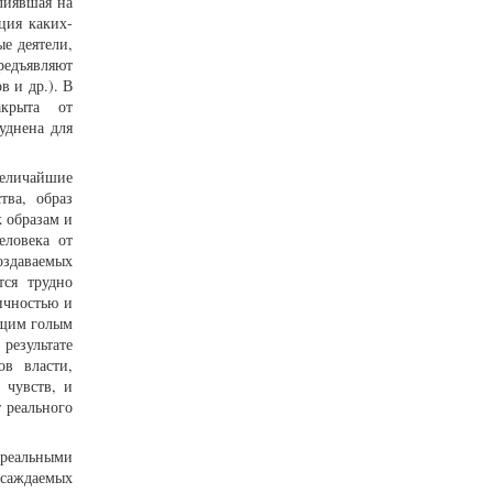
лиявшая на
ция каких-
е деятели,
редъявляют
в и др.). В
крыта от
уднена для
величайшие
тва, образ
к образам и
еловека от
оздаваемых
тся трудно
тичностью и
ящим голым
результате
ов власти,
 чувств, и
 реального
реальными
асаждаемых