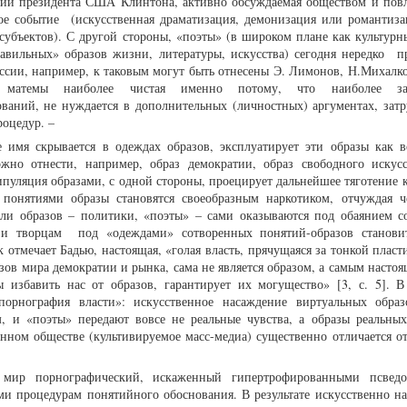
ний президента США Клинтона, активно обсуждаемая обществом и пов
кое событие (искусственная драматизация, демонизация или романтиза
субъектов). С другой стороны, «поэты» (в широком плане как культурны
вильных» образов жизни, литературы, искусства) сегодня нередко п
оссии, например, к таковым могут быть отнесены Э. Лимонов, Н.Михалко
а матемы наиболее чистая именно потому, что наиболее за
аний, не нуждается в дополнительных (личностных) аргументах, затр
роцедур. –
е имя скрывается в одеждах образов, эксплуатирует эти образы как 
но отнести, например, образ демократии, образ свободного искусс
нипуляция образами, с одной стороны, проецирует дальнейшее тяготение 
 понятиями образы становятся своеобразным наркотиком, отчуждая ч
тели образов – политики, «поэты» – сами оказываются под обаянием с
, и творцам под «одеждами» сотворенных понятий-образов станови
к отмечает Бадью, настоящая, «голая власть, прячущаяся за тонкой плас
зов мира демократии и рынка, сама не является образом, а самым насто
ы избавить нас от образов, гарантирует их могущество» [3, с. 5]. В 
порнография власти»: искусственное насаждение виртуальных образ
, и «поэты» передают вовсе не реальные чувства, а образы реальных
енном обществе (культивируемое масс-медиа) существенно отличается от
мир порнографический, искаженный гипертрофированными псведо
ми процедурам понятийного обоснования. В результате искусственно н