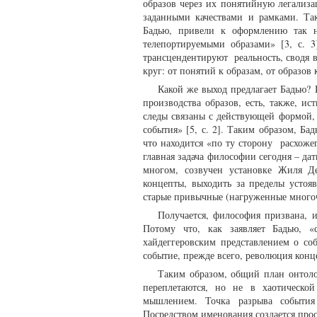
образов через их понятийную легализ
заданными качествами и рамками. Та
Бадью, привели к оформлению так н
телепортируемыми образами» [3, с. 
трансцендентируют реальность, сводя 
круг: от понятий к образам, от образо
Какой же выход предлагает Бадью? П
производства образов, есть, также, ис
следы связаны с действующей формой,
события» [5, с. 2]. Таким образом, Ба
что находится «по ту сторону расхоже
главная задача философии сегодня – дат
многом, созвучен установке Жиля Де
концепты, выходить за пределы устоя
старые привычные (нагруженные мног
Получается, философия призвана, 
Потому что, как заявляет Бадью, «
хайдеггеровским представлением о с
событие, прежде всего, революция конц
Таким образом, общий план онтоло
переплетаются, но не в хаотической
мышлением. Точка разрыва события
Посредством именования создается про