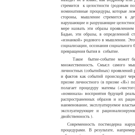
стремится к целостности (родовым по
номинативные процедуры, которые леж
стороны, мышление стремится к дет
нарушающие и разрушающие целостност
мере назвать эти образы проявление
Бадью, эти образы, в определенной 
«изнанкой» родового в мышлении. Это
социализации, осознания социального бы
превращения бытия в событие.
Такое бытие-событие может быть 
множественность. Смысл самого мыш
личностных (событийных) проявлений р
и фактов как событий происходит чер
призме личностного (в призме «Я») п
полагает процедуру матемы («чисто
«номинала» восприятия будущей реаль
распространенных образов и их раци
наименование, эксплуатируемое власть
эксплуатирующее и рационализирующ
двойственность ).
Современность постмодерна нар
процедурами. В результате, наприме