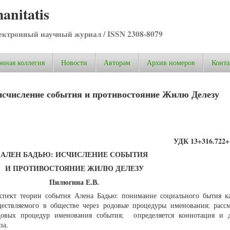
anitatis
ктронный научный журнал / ISSN 2308-8079
нная коллегия
Новости
Авторам
Архив номеров
Конта
исчисление события и противостояние Жилю Делезу
УДК 13+316.722+
АЛЕН БАДЬЮ: ИСЧИСЛЕНИЕ СОБЫТИЯ
И ПРОТИВОСТОЯНИЕ ЖИЛЮ ДЕЛЕЗУ
Пилюгина Е.В.
аспект теории события Алена Бадью: понимание социального бытия к
ествляемого в обществе через родовые процедуры именования; рассм
овых процедур именования события; определяется коннотация и д
за.