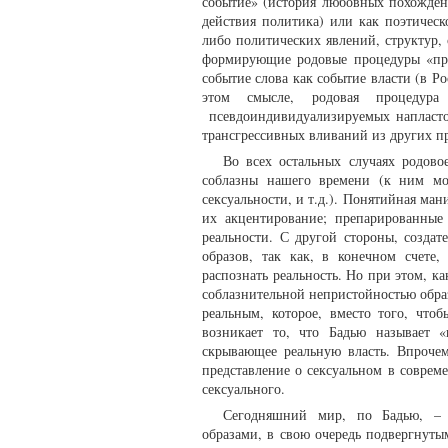
событие» (история любовных похожде
действия политика) или как поэтичес
либо политических явлений, структур, 
формирующие родовые процедуры «пра
событие слова как событие власти (в Р
этом смысле, родовая процедур
псевдоиндивидуализируемых напластов
трансгрессивных вливаний из других п
Во всех остальных случаях родово
соблазны нашего времени (к ним мож
сексуальности, и т.д.). Понятийная ма
их акцентирование; препарированные
реальности. С другой стороны, созда
образов, так как, в конечном счете
распознать реальность. Но при этом, ка
соблазнительной непристойностью обра
реальным, которое, вместо того, чтоб
возникает то, что Бадью называет «
скрывающее реальную власть. Впрочем
представление о сексуальном в соврем
сексуального.
Сегодняшний мир, по Бадью, – 
образами, в свою очередь подвергнуты