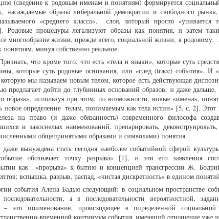
ацию (сведение к родовым именам и понятиям) формируется социальный
к, насаждаемые образы либеральной демократии и свободного рынка
азываемого «среднего класса», слоя, который просто «упивается 
3]. Родовые процедуры легализуют образы как понятия, и затем та
все многообразие жизни, прежде всего, социальной жизни, к родовому.
в к понятиям, минуя собственно реальное.
ризнать, что кроме того, что есть «тела и языки», которые суть средс
тины, которые суть родовые основания, или «след (trace) события». И 
 которую мы называем новым телом, которое есть действующая диспози
дью предлагает дойти до глубинных оснований образов, и даже дальше, 
го образа», используя при этом, по возможности, новые «имена», понят
ь новое определение телам, понимаемым как тела истин» [5, с. 2]. Этот
леза на право (и даже обязанность) современного философа созда
вшихся и закоснелых наименований, препарировать, деконструировать,
очисленными общепринятыми образами и символами) понятия.
и даже вынуждена стать сегодня наиболее событийной сферой культур
событие обозначает точку разрыва» [1], и эти его заявления сог
обытии как «прорыва» к бытию и концепцией трансгрессии Ж. Бодрий
ептов; вспышка, разрыв, распад, «чистая дискретность» в едином поняти
гии события Алена Бадью следующий: в социальном пространстве соб
 последовательности, а в последовательности вероятностной, зада
 – это поименование, происходящее в определенной социальной 
странственно-временной континуум события, имеющий отношение уже не