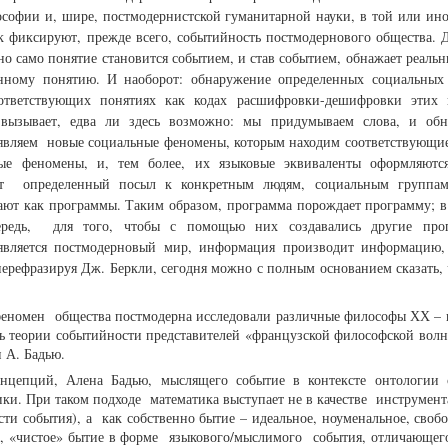
софии и, шире, постмодернистской гуманитарной науки, в той или ино
ак фиксируют, прежде всего, событийность постмодернового общества. Д
но само понятие становится событием, и став событием, обнажает реаль
нному понятию. И наоборот: обнаружение определенных социальных
оответствующих понятиях как кодах расшифровки-дешифровки этих 
 вызывает, едва ли здесь возможно: мы придумываем слова, и об
вляем новые социальные феномены, которым находим соответствующие
ые феномены, и, тем более, их языковые эквиваленты оформляют
т определенный посыл к конкретным людям, социальным группам,
ают как программы. Таким образом, программа порождает программу; в
редь, для того, чтобы с помощью них создавались другие про
является постмодерновый мир, информация производит информацию
перефразируя Дж. Беркли, сегодня можно с полным основанием сказать, 
еномен общества постмодерна исследовали различные философы ХХ – 
ть теории событийности представителей «французской философской вол
и А. Бадью.
нцепций, Алена Бадью, мыслящего событие в контексте онтологии 
ики. При таком подходе математика выступает не в качестве инструмент
ти события), а как собственно бытие – идеальное, ноуменальное, свобо
 «чистое» бытие в форме языкового/мыслимого события, отличающего