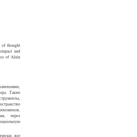
t of thought
 impact and
ies of Alain
ачениями,
ира. Такие
струменты,
остранство
феноменов,
емя, через
социальную
чески, все