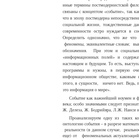
иные термины постмодернистской фило
связаны с концептом «событие», так к
что в эпоху постмодерна непосредствен
социальной жизни, тождественные да
современности остро нуждается в с
Определить однозначно, что же что
феномены, эквивалентные словам; выя
обозначения. При этом и социальн
«информационных полей» и содержа
настоящим и будущим. То есть, выступ
программы и нужны, в первую оче
информационном обществе, каковым 
этого, в сущности, ничего нет. Ведь, 
это информация о мире».
Событие как важнейший ноумен и ф
века; особо значимыми следует призна
Ж. Делеза, Ж. Бодрийяра, Л.Ж. Нанси 
Проанализируем одну из таких ко
онтологию события – в разрезе математ
реальности (в данном случае, реальнос
еще) от феноменальных актуализаций,