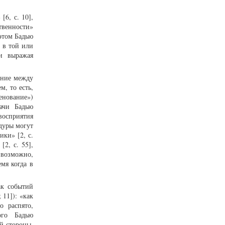
6, с. 10],
твенности»
 этом Бадью
 в той или
и выражая
ение между
, то есть,
енование»)
ачи Бадью
восприятия
дуры могут
ки» [2, с.
2, с. 55],
 возможно,
мя когда в
ак событий
11]): «как
о распято,
того Бадью
й стороны,