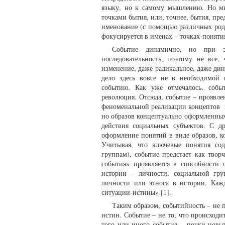
языку, но к самому мышлению. Но мы
точками бытия, или, точнее, бытия, пр
именование (с помощью различных род
фокусируется в именах – точках-понят
Событие динамично, но при э
последовательность, поэтому не все,
изменение, даже радикальное, даже дин
дело здесь вовсе не в необходимой 
событию. Как уже отмечалось, собы
революция. Отсюда, событие – проявл
феноменальной реализации концептов в 
но образов концептуально оформленны
действия социальных субъектов. С д
оформление понятий в виде образов, к
Учитывая, что ключевые понятия со
группам), событие предстает как тво
события» проявляется в способности 
истории – личности, социальной гру
личности или этноса в истории. Каж
ситуации-истины» [1].
Таким образом, событийность – не 
истин. Событие – не то, что происходи
того или иного события – почки новы