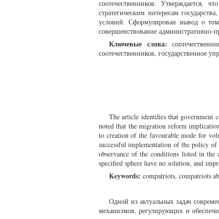
соотечественников. Утверждается, чт
стратегическим интересам государства
условий. Сформулирован вывод о том
совершенствование административно-пр
Ключевые слова:
соотечественни
соотечественников, государственное уп
The article identifies that government co
noted that the migration reform implication
to creation of the favourable mode for volu
successful implementation of the policy of c
observance of the conditions listed in the 
specified sphere have no solution, and impr
Keywords:
compatriots, compatriots ab
Одной из актуальных задач совреме
механизмов, регулирующих и обеспечи