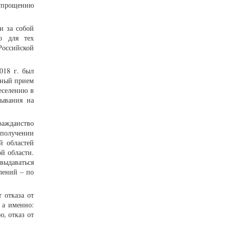
 упрощению
и за собой
о для тех
 Российской
018 г. был
нный прием
еселению в
бывания на
ражданство
 получении
й областей
й области.
выдаваться
лений – по
 отказа от
 а именно:
, отказ от