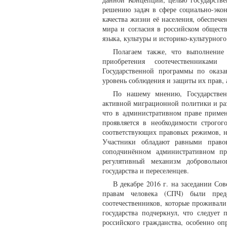
решению задач в сфере социально-эко
качества жизни её населения, обеспеч
мира и согласия в российском общест
языка, культуры и историко-культурног
Полагаем также, что выполнение
приобретения соотечественниками
Государственной программы по оказ
уровень соблюдения и защиты их прав,
По нашему мнению, Государствен
активной миграционной политики и раз
что в административном праве примен
проявляется в необходимости строго
соответствующих правовых режимов, н
Участники обладают равными правов
соподчинённом административном пр
регулятивный механизм добровольно
государства и переселенцев.
В декабре 2016 г. на заседании Со
правам человека (СПЧ) были пред
соотечественников, которые проживали
государства подчеркнул, что следует
российского гражданства, особенно о