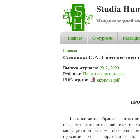
Studia Hum
Международный эле
Главная
О журнале
Редакцио
Вы здесь
Главная
Сазонова О.А. Соотечественн
Выпуск журнала:
№ 2, 2020
Рубрика:
Политология и право
PDF-версия:
sazonova.pdf
ПРО
В статье автор обращает внимание
органами исполнительной власти Ро
миграционной реформы обеспечиваются
правовые акты, направленные на 