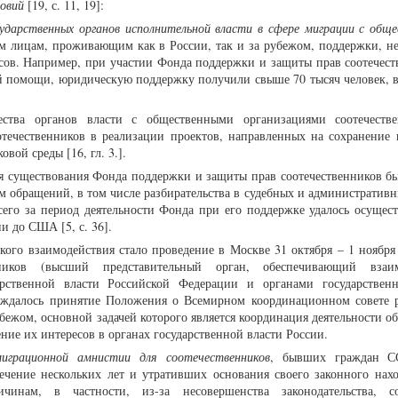
ловий
[19, с. 11, 19]:
сударственных органов исполнительной власти в сфере миграции с общ
м лицам, проживающим как в России, так и за рубежом, поддержки, н
сов. Например, при участии Фонда поддержки и защиты прав соотечест
ой помощи, юридическую поддержку получили свыше 70 тысяч человек, в
ества органов власти с общественными организациями соотечеств
отечественников в реализации проектов, направленных на сохранение 
вой среды [16, гл. 3.].
мя существования Фонда поддержки и защиты прав соотечественников бы
м обращений, в том числе разбирательства в судебных и административн
его за период деятельности Фонда при его поддержке удалось осущест
и до США [5, с. 36].
ого взаимодействия стало проведение в Москве 31 октября – 1 ноября 
нников (высший представительный орган, обеспечивающий взаим
арственной власти Российской Федерации и органами государствен
суждалось принятие Положения о Всемирном координационном совете 
бежом, основной задачей которого является координация деятельности о
ние их интересов в органах государственной власти России.
играционной амнистии для соотечественников
, бывших граждан 
чение нескольких лет и утративших основания своего законного нах
нам, в частности, из-за несовершенства законодательства, со