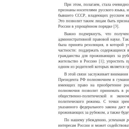
При этом, полагаем, стала очевидн
признаны носителями русского языка,
бывшего СССР, владеющих русским яз
Это позволит таким лицам быть призна
России в упрощённом порядке [3].
Важно подчеркнуть, что получен
административной правовой науке. Так
была принята резолюция, в которой у
частности: поддержать содержащиеся
гражданства для проживающих за рубе
жительство в Россию [1]; упростить 
одним из родителей которых является г
В этой связи заслуживает внимания
Президента РФ полномочием в гуманит
имеющих право на приобретение рос
полномочия позволит принимать в ро
общественно-политической и эконо
политического режима. С точки зре
указанного федерального закона даст
проживающих за рубежом, а также будет
По нашему убеждению,
успешная р
интересам России и может содействова