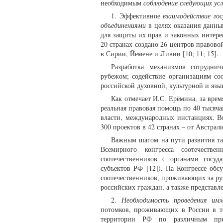
необходимым
соблюдение
следующих ус
1. Эффективное
взаимодействие
го
объединениями
в целях оказания данны
для защиты их прав и законных интере
20 странах создано 26 центров правов
в Сирии, Йемене и Ливии [10; 11; 15].
Разработка механизмов сотруднич
рубежом; содействие организациям со
российской духовной, культурной и языко
Как отмечает И.С. Ерёмина, за вре
реальная правовая помощь по 40 тысяча
власти, международных инстанциях. Вс
300 проектов в 42 странах – от Австрали
Важным шагом на пути развития так
Всемирного конгресса соотечестве
соотечественников с органами госуд
субъектов РФ [12]). На Конгрессе об
соотечественников, проживающих за ру
российских граждан, а также представле
2.
Необходимость проведения имм
потомков, проживающих в России в те
территории РФ по различным причи