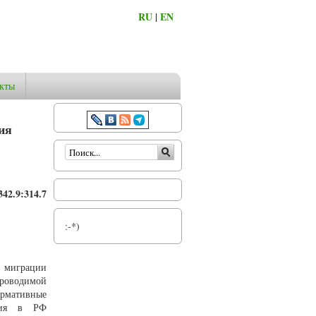
RU
|
EN
кты
ия
Форма поиска
342.9
:314.7
:-*)
е миграции
роводимой
ормативные
ения в РФ