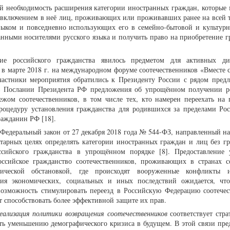
ой необходимость расширения категории иностранных граждан, которые 
 ивключением в неё лиц, проживающих или проживавших ранее на всей 
ыком и повседневно использующих его в семейно-бытовой и культурн
нными носителями русского языка и получить право на приобретение г
ие российского гражданства явилось предметом для активных ди
 в марте 2018 г. на международном форуме соотечественников «Вместе с
частники мероприятия обратились к Президенту России с рядом пред
 в Послании Президента РФ предложения об упрощённом получении р
жом соотечественников, в том числе тех, кто намерен переехать на 
процедуру установления гражданства для родившихся за пределами Рос
ражданин РФ [18].
 Федеральный закон от 27 декабря 2018 года № 544-ФЗ, направленный на
арных целях определять категории иностранных граждан и лиц без гр
сийского гражданства в упрощённом порядке [8]. Предоставление 
ссийское гражданство соотечественников, проживающих в странах 
мической обстановкой, где происходят вооруженные конфликты 
ния экономических, социальных и иных последствий ожидается, чт
 возможность стимулировать переезд в Российскую Федерацию соотечес
 способствовать более эффективной защите их прав.
еализация политики возвращения соотечественников
соответствует стра
ть уменьшению демографического кризиса в будущем. В этой связи пред