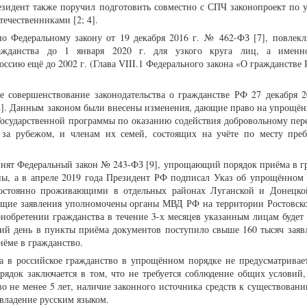
езидент также поручил подготовить совместно с СПЧ законопроект по
течественниками [2; 4].
но Федеральному закону от 19 декабря 2016 г. № 462-ФЗ [7], повлекл
ажданства до 1 января 2020 г. для узкого круга лиц, а именн
оссию ещё до 2002 г. (Глава VIII.1 Федерального закона «О гражданстве
е совершенствование законодательства о гражданстве РФ 27 декабря 2
8]. Данным законом были внесены изменения, дающие право на упрощё
Государственной программы по оказанию содействия добровольному пер
за рубежом, и членам их семей, состоящих на учёте по месту пре
ринят Федеральный закон № 243-ФЗ [9], упрощающий порядок приёма в г
ы, а в апреле 2019 года Президент РФ подписал Указ об упрощённом
постоянно проживающими в отдельных районах Луганской и Донецко
ющие заявления уполномочены органы МВД РФ на территории Ростовско
иобретении гражданства в течение 3-х месяцев указанным лицам будет 
ий день в пункты приёма документов поступило свыше 160 тысяч заяв
иёме в гражданство.
а в российское гражданство в упрощённом порядке не предусматривает
ядок заключается в том, что не требуется соблюдение общих условий,
 не менее 5 лет, наличие законного источника средств к существованию
 владение русским языком.