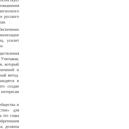
 повышения
лигиозного
е русского
ода.
беспечение
еализации
иц, усилит
и.
ествления
 Учитывая,
я, который
аничений и
ный метод.
ходятся в
то создан
 интересам
общества и
стии» для
 это глава
обретением
за, должны