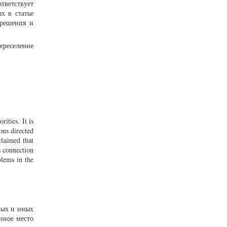
тветствует
х в статье
 решения и
ереселение
rities. It is
ons directed
claimed that
s connection
blems in the
ных и иных
нное место