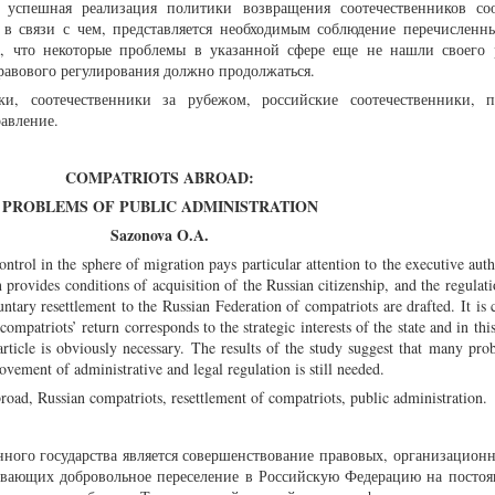
о успешная реализация политики возвращения соотечественников соо
, в связи с чем, представляется необходимым соблюдение перечисленны
, что некоторые проблемы в указанной сфере еще не нашли своего
авового регулирования должно продолжаться.
ки, соотечественники за рубежом, российские соотечественники, п
равление.
COMPATRIOTS ABROAD:
PROBLEMS OF PUBLIC ADMINISTRATION
Sazonova O.A.
ntrol in the sphere of migration pays particular attention to the executive autho
 provides conditions of acquisition of the Russian citizenship, and the regulati
ntary resettlement to the Russian Federation of compatriots are drafted. It is 
ompatriots’ return corresponds to the strategic interests of the state and in thi
article is obviously necessary. The results of the study suggest that many pro
ovement of administrative and legal regulation is still needed.
road, Russian compatriots, resettlement of compatriots, public administration.
нного государства является совершенствование правовых, организацион
вающих добровольное переселение в Российскую Федерацию на постоя