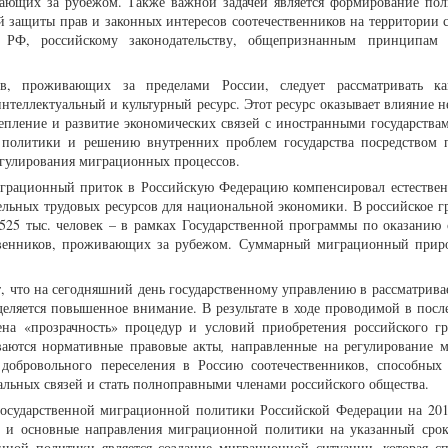
вающих за рубежом. Также важной задачей является формирование пол
 защиты прав и законных интересов соотечественников на территории с
и РФ, российскому законодательству, общепризнанным принципам
ов, проживающих за пределами России, следует рассматривать к
теллектуальный и культурный ресурс. Этот ресурс оказывает влияние не
пление и развитие экономических связей с иностранными государствам
 политики и решению внутренних проблем государства посредством
егулирования миграционных процессов.
миграционный приток в Российскую Федерацию компенсировал естестве
ельных трудовых ресурсов для национальной экономики. В российское г
 525 тыс. человек – в рамках Государственной программы по оказанию 
твенников, проживающих за рубежом. Суммарный миграционный приро
т, что на сегодняшний день государственному управлению в рассматрива
еляется повышенное внимание. В результате в ходе проводимой в посл
на «прозрачность» процедур и условий приобретения российского гр
ваются нормативные правовые акты
,
направленные на регулирование 
 добровольного переселения в Россию соотечественников, способных
альных связей и стать полноправными членами российского общества.
осударственной миграционной политики Российской Федерации на 2019
и и основные направления миграционной политики на указанный срок
нной политики является создание миграционной ситуации, которая сп