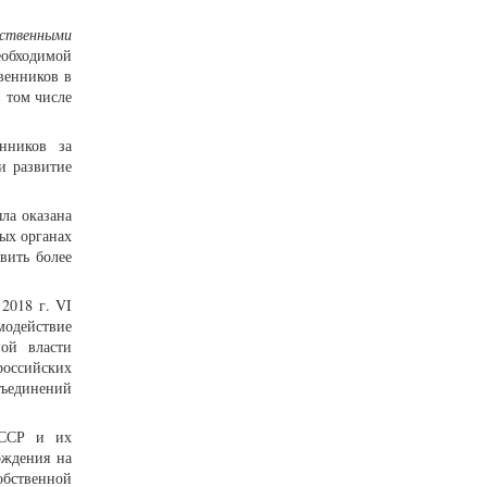
ественными
еобходимой
венников в
 том числе
енников за
и развитие
ла оказана
ых органах
вить более
2018 г. VI
одействие
ной власти
российских
бъединений
СССР и их
ождения на
бственной