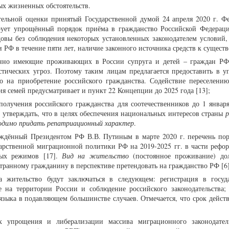
ых жизненных обстоятельств.
тельной оценки принятый Государственной думой 24 апреля 2020 г. Ф
рует упрощённый порядок приёма в гражданство Российской Федерац
овы без соблюдения некоторых установленных законодателем условий, 
РФ в течение пяти лет, наличие законного источника средств к сущест
енно имеющие проживающих в России супруга и детей – граждан РФ
истических угроз. Поэтому таким лицам предлагается предоставить в 
о на приобретение российского гражданства. Содействие переселени
ия семей предусматривает и пункт 22 Концепции до 2025 года [13];
олучения российского гражданства для соотечественников до 1 января
утверждать, что в целях обеспечения национальных интересов страны
р
ходимо придать репатриационный характер
.
рждённый Президентом РФ В.В. Путиным в марте 2020 г. перечень по
арственной миграционной политики РФ на 2019-2025 гг. в части рефо
ных режимов [17].
Вид на жительство
(постоянное проживание) до
ранному гражданину в перспективе претендовать на гражданство РФ [6]
 жительство будут заключаться в следующем: регистрация в госуд
на территории России и соблюдение российского законодательства; 
языка в подавляющем большинстве случаев. Отмечается, что срок действ
х упрощения и либерализации массива миграционного законодател