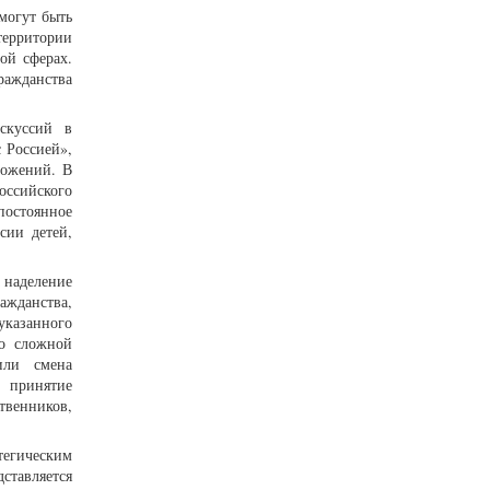
могут быть
территории
ой сферах.
ражданства
скуссий в
 Россией»,
ложений. В
оссийского
постоянное
сии детей,
 наделение
ажданства,
указанного
со сложной
или смена
о принятие
твенников,
тегическим
ставляется