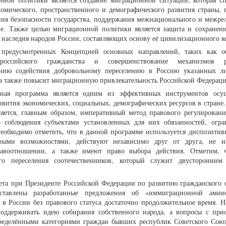
номического, пространственного и демографического развития страны,
ения безопасности государства, поддержания межнационального и межре
ве. Также целью миграционной политики является защита и сохранени
о наследия народов России, составляющих основу её цивилизационного к
 предусмотренных Концепцией основных направлений, таких как о
 российского гражданства и совершенствование механизмов р
анию содействия добровольному переселению в Россию указанных л
 а также повысит миграционную привлекательность Российской Федераци
ная программа является одним из эффективных инструментов осущ
вития экономических, социальных, демографических ресурсов в стране.
яется, главным образом, императивный метод правового регулировани
го соблюдения субъектами установленных для них обязанностей, огр
еобходимо отметить, что в данной программе используется диспозитив
ыми возможностями, действуют независимо друг от друга, не на
авоотношении, а также имеют право выбора действия. Отметим, ч
го переселения соотечественников, который служит двусторонним
вета при Президенте Российской Федерации по развитию гражданского 
ставлены разработанные предложения об «иммиграционной амни
 в России без правового статуса достаточно продолжительное время. На
 поддерживать идею собирания собственного народа, а вопросы с при
пределёнными категориями граждан бывших республик Советского Сою