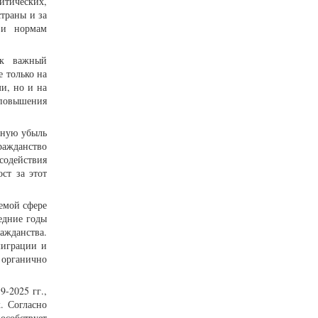
итических,
траны и за
 и нормам
ак важный
 только на
и, но и на
 повышения
нную убыль
ражданство
содействия
ст за этот
емой сфере
едние годы
ажданства.
миграции и
 органично
-2025 гг.,
. Согласно
особствует