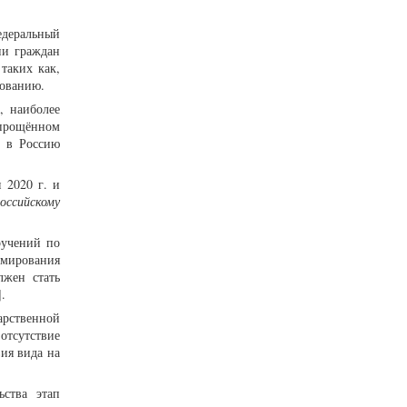
едеральный
ии граждан
таких как,
вованию.
, наиболее
упрощённом
ю в Россию
 2020 г. и
оссийскому
ручений по
рмирования
лжен стать
.
арственной
отсутствие
ия вида на
ьства этап