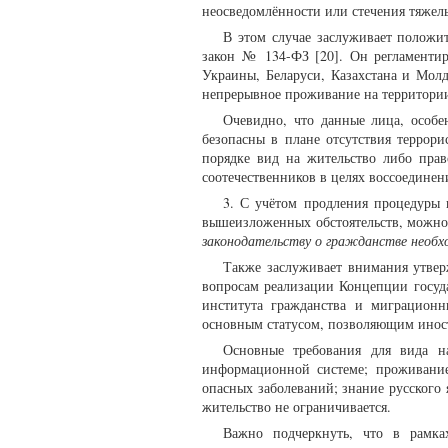
неосведомлённости или стечения тяжел
В этом случае заслуживает положи
закон № 134-ФЗ [20]. Он регламенти
Украины, Беларуси, Казахстана и Молд
непрерывное проживание на территории 
Очевидно, что данные лица, особ
безопасны в плане отсутствия террор
порядке вид на жительство либо прав
соотечественников в целях воссоединен
3. С учётом продления процедуры п
вышеизложенных обстоятельств, можно 
законодательству о гражданстве необ
Также заслуживает внимания утве
вопросам реализации Концепции госуд
института гражданства и миграцион
основным статусом, позволяющим иност
Основные требования для вида на
информационной системе; проживание 
опасных заболеваний; знание русского 
жительство не ограничивается.
Важно подчеркнуть, что в рамка