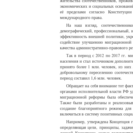
жительства соотечественников, прожи
экономических и социальных оснований
её пределами согласно Конституци
международного права.
На наш взгляд, соотечественник
демографический, профессиональный, ин
эффективность внешней политики, укре
содействие улучшению миграционной
качества административно-правового р
Так в период с 2012 по 2017 гг. 
населения и стал источником дополнит
принято более 1 млн. человек, из них
добровольному переселению соотечес
период составил 1,6 млн. человек.
Обращает на себя внимание тот фак
органами исполнительной власти РФ уд
миграционной реформы была обеспече
Также были разработаны и реализовы
создание благоприятного режима для
включиться в систему позитивных соци
Например, утверждена Концепция г
определяющая цели, принципы, задач
данной Концепции, целью государстве