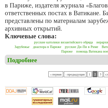
в Париже, издателя журнала «Благов
ответственных постах в Ватикане. 
представлены по материалам зарубе
архивных открытий.
Ключевые слова:
русские католики византийского обряда
иерархи
Зарубежье
диаспора в Париже
русские Ди-Пи в Риме
Ват
Париже
помощь Ватикана во
Подробнее
о Колупаев В.Е. Александр Николаевич Евреинов
Страницы
2
« первая
‹ предыдущая
1
3
с