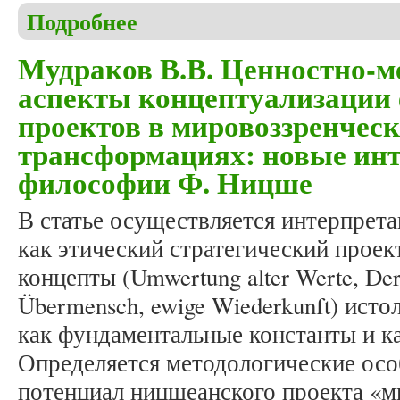
Подробнее
о Томилов И.С. Обрабатывающая и сырьевая про
Мудраков В.В. Ценностно-м
аспекты концептуализации
проектов в мировоззренчес
трансформациях: новые ин
философии Ф. Ницше
В статье осуществляется интерпре
как этический стратегический прое
концепты (Umwertung alter Werte, Der
Übermensch, ewige Wiederkunft) ист
как фундаментальные константы и ка
Определяется методологические осо
потенциал ницшеанского проекта «м