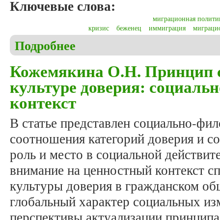
Ключевые слова:
миграционная полити
кризис
беженец
иммиграция
миграцио
Подробнее
о Малыха М.И. Новые вызовы для современной 
Кожемякина О.Н. Принцип 
культуре доверия: социаль
контекст
В статье представлен социально-фи
соотношения категорий доверия и с
роль и место в социальной действит
внимание на ценностный контекст 
культуры доверия в гражданском об
глобальный характер социальных из
перспективы актуализации принципа