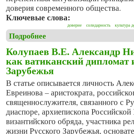
доверия современного общества.
Ключевые слова:
доверие
солидарность
культура 
Подробнее
о Кожемякина О.Н. Принцип солидарности в куль
Колупаев В.Е. Александр Н
как ватиканский дипломат и
Зарубежья
В статье описывается личность Але
Евреинова – аристократа, российско
священнослужителя, связанного с Р
диаспоре, архиепископа Российской
византийского обряда, участника ре
жизни Русского Зарубежья, основат