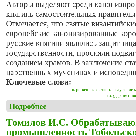
Авторы выделяют среди канонизиров
княгинь самостоятельных правительн
Отмечается, что святые византийск
европейские канонизированные коро
русские княгини являлись защитниц
государственности, просияли подвиг
созданием храмов. В заключение ста
царственных мученицах и исповедни
Ключевые слова:
царственная святость
служение 
государственно
Подробнее
о Ефимов Е.Ф., Никольский Е.В. Женская царств
Томилов И.С. Обрабатываю
промышленность Тобольско