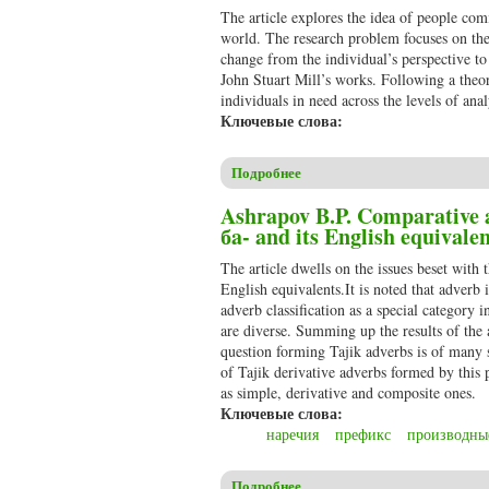
The article explores the idea of people com
world. The research problem focuses on the 
change from the individual’s perspective to 
John Stuart Mill’s works. Following a theore
individuals in need across the levels of anal
Ключевые слова:
Подробнее
о Beshenich C. Effectively crea
Ashrapov B.P. Comparative an
бa- and its English equivale
The article dwells on the issues beset with 
English equivalents.It is noted that adverb
adverb classification as a special category i
are diverse. Summing up the results of the 
question forming Tajik adverbs is of many si
of Tajik derivative adverbs formed by this 
as simple, derivative and composite ones.
Ключевые слова:
наречия
префикс
производны
Подробнее
о Ashrapov B.P. Comparative an