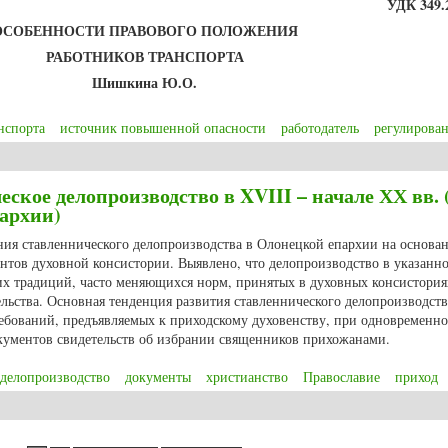
УДК 349.
ОСОБЕННОСТИ ПРАВОВОГО ПОЛОЖЕНИЯ
РАБОТНИКОВ ТРАНСПОРТА
Шишкина Ю.О.
нспорта
источник повышенной опасности
работодатель
регулирован
и правового положения работников транспорта
ское делопроизводство в XVIII – начале ХХ вв. 
архии)
ния ставленнического делопроизводства в Олонецкой епархии на основа
нтов духовной консистории. Выявлено, что делопроизводство в указанн
их традиций, часто меняющихся норм, принятых в духовных консистория
льства. Основная тенденция развития ставленнического делопроизводств
ребований, предъявляемых к приходскому духовенству, при одновременн
кументов свидетельств об избрании священников прихожанами.
делопроизводство
документы
христианство
Православие
приход
кое делопроизводство в XVIII – начале ХХ вв. (по материалам Олонецкой 