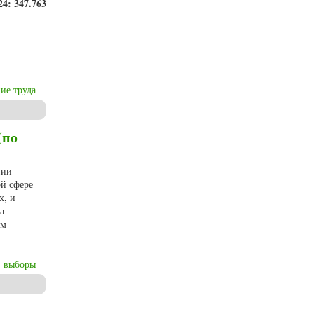
24
:
347.763
ие труда
(по
нии
ой сфере
х, и
а
ом
выборы
епархии)