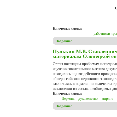
Ключевые слова:
работники тра
Подробнее
о Шишкина Ю.О. Особенност
Пулькин М.В. Ставленниче
материалам Олонецкой еп
Статья посвящена проблемам исследова
изучения значительного массива докуме
находилось под воздействием приходск
общероссийского церковного законодате
заключалась в нарастании количества т
исключении из состава необходимых до
Ключевые слова:
Церковь
духовенство
миряне
Подробнее
о Пулькин М.В. Ставленничес
Страницы