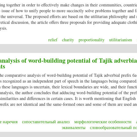
ing together in order to effectively make changes in their communities, countri
issue of how to unify people to more succinctly solve problems together and fa
the universal. The proposed efforts are based on the utilitarian philosophy and 
tical discussion, the article offers three proposals for providing adequate cloth
ysis.
relief
charity
proportionality
utilitarianism
ting change: one step at a time
alysis of word-building potential of Tajik adverbia
nts
the comparative analysis of word-building potential of Tajik adverbial prefix ба
 is recognized as an independent part of speech in the languages being compare
n these languages is uncertain, their lexical boundaries are wide, and their funct
analysis, the author concludes that adducing word-building potential of the pref
milarities and differences in certain cases. It is worth mentioning that English
prefix are not identical and the same-formed ones and some of them are used an
е наречия
сопоставительный анализ
морфологические особенности
эквиваленты
словообразовательный п
alysis of word-building potential of Tajik adverbial prefix бa- and its English