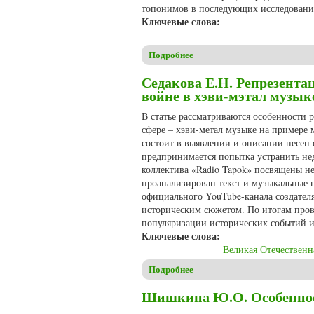
топонимов в последующих исследовани
Ключевые слова:
Подробнее
о Малахов С.В. Этимологии 
Седакова Е.Н. Репрезента
войне в хэви-мэтал музык
В статье рассматриваются особенности 
сфере – хэви-метал музыке на примере
состоит в выявлении и описании песен
предпринимается попытка устранить не
коллектива «Radio Tapok» посвящены н
проанализирован текст и музыкальные 
официального YouTube-канала создател
историческим сюжетом. По итогам пров
популяризации исторических событий и
Ключевые слова:
Великая Отечественн
Подробнее
о Седакова Е.Н. Репрезентац
Шишкина Ю.О. Особенност