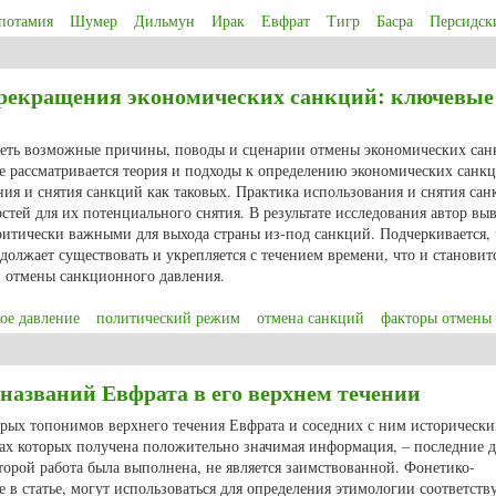
потамия
Шумер
Дильмун
Ирак
Евфрат
Тигр
Басра
Персидск
ждения шумерской цивилизации
рекращения экономических санкций: ключевые
треть возможные причины, поводы и сценарии отмены экономических сан
е рассматривается теория и подходы к определению экономических санкц
ия и снятия санкций как таковых. Практика использования и снятия са
стей для их потенциального снятия. В результате исследования автор вы
критически важными для выхода страны из-под санкций. Подчеркивается, 
олжает существовать и укрепляется с течением времени, что и становит
 отмены санкционного давления.
ое давление
политический режим
отмена санкций
факторы отмены
рекращения экономических санкций: ключевые причины и факторы
названий Евфрата в его верхнем течении
орых топонимов верхнего течения Евфрата и соседних с ним исторически
ах которых получена положительно значимая информация, – последние д
торой работа была выполнена, не является заимствованной. Фонетико-
 в статье, могут использоваться для определения этимологии соответст