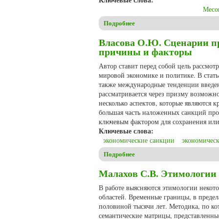
Месо
Подробнее
о Федченко О.Д. Место заро
Власова О.Ю. Сценарии п
причины и факторы
Автор ставит перед собой цель рассмо
мировой экономике и политике. В стать
также международные тенденции введен
рассматривается через призму возможно
несколько аспектов, которые являются 
большая часть наложенных санкций прод
ключевым фактором для сохранения или
Ключевые слова:
экономические санкции
экономическ
Подробнее
о Власова О.Ю. Сценарии п
Малахов С.В. Этимологии 
В работе выясняются этимологии некот
областей. Временные границы, в предел
половиной тысячи лет. Методика, по ко
семантические матрицы, представленные