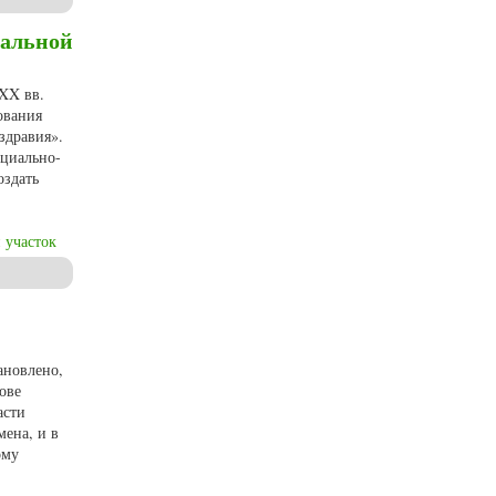
иальной
-XX вв.
ования
здравия».
оциально-
оздать
 участок
губернии на рубеже XIX-XX вв.
ановлено,
ове
асти
ена, и в
ому