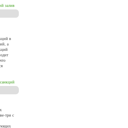
ий залив
кций в
ий, а
нкций
водит
что
ся
 санкций
х
ве-три с
вующих