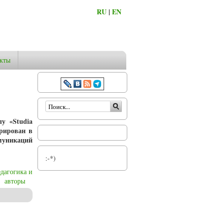
RU
|
EN
кты
Форма поиска
у «Studia
трирован в
муникаций
:-*)
едагогика и
авторы