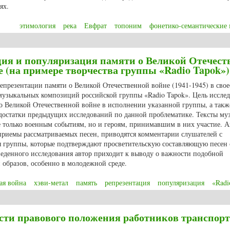
ях.
этимология
река
Евфрат
топоним
фонетико-семантические
названий Евфрата в его верхнем течении
ция и популяризация памяти о Великой Отечест
е (на примере творчества группы «Radio Tapok»)
репрезентации памяти о Великой Отечественной войне (1941-1945) в сво
 музыкальных композиций российской группы «Radio Tapok». Цель иссле
 о Великой Отечественной войне в исполнении указанной группы, а такж
достатки предыдущих исследований по данной проблематике. Тексты му
е только военным событиям, но и героям, принимавшим в них участие. 
приемы рассматриваемых песен, приводятся комментарии слушателей с
я группы, которые подтверждают просветительскую составляющую песен 
еденного исследования автор приходит к выводу о важности подобной
 образов, особенно в молодежной среде.
ая война
хэви-метал
память
репрезентация
популяризация
«Radi
ия и популяризация памяти о Великой Отечественной войне в хэви-мэтал м
и правового положения работников транспорт