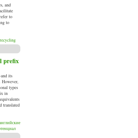
es, and
cilitate
refer to
ing to
recycling
l prefix
-and its
d. However,
ional types
ix in
 equivalents
d translated
английские
отенциал
 equivalents