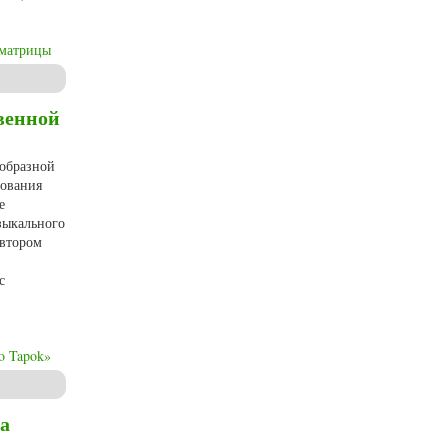
 матрицы
венной
еобразной
дования
е
зыкального
Автором
с
o Tapok»
узыке (на примере творчества группы «Radio Tapok»)
а