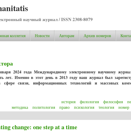
anitatis
ктронный научный журнал / ISSN 2308-8079
нная коллегия
Новости
Авторам
Архив номеров
Конта
ктора
января 2024 года Международному электронному научному журнал
ать лет. Именно в этот день в 2013 году наш журнал был зарегис
в сфере связи, информационных технологий и массовых ком
история
филология
философия
п
методика
политология
право
психология
теология
номер
тора
ating change: one step at a time