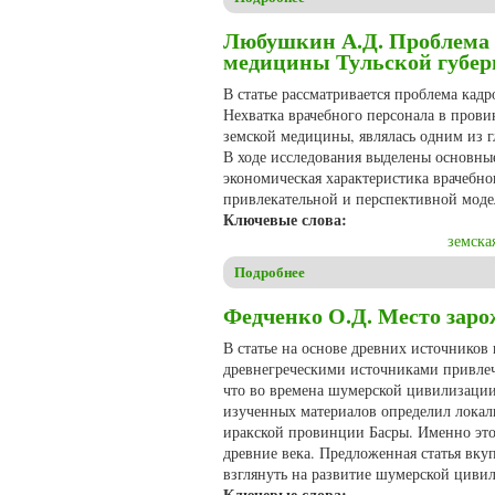
Любушкин А.Д. Проблема 
медицины Тульской губер
В статье рассматривается проблема кад
Нехватка врачебного персонала в пров
земской медицины, являлась одним из г
В ходе исследования выделены основные
экономическая характеристика врачебног
привлекательной и перспективной моде
Ключевые слова:
земска
Подробнее
о Любушкин А.Д. Проблема н
Федченко О.Д. Место зар
В статье на основе древних источников
древнегреческими источниками привлеч
что во времена шумерской цивилизации
изученных материалов определил локал
иракской провинции Басры. Именно это
древние века. Предложенная статья вку
взглянуть на развитие шумерской циви
Ключевые слова: