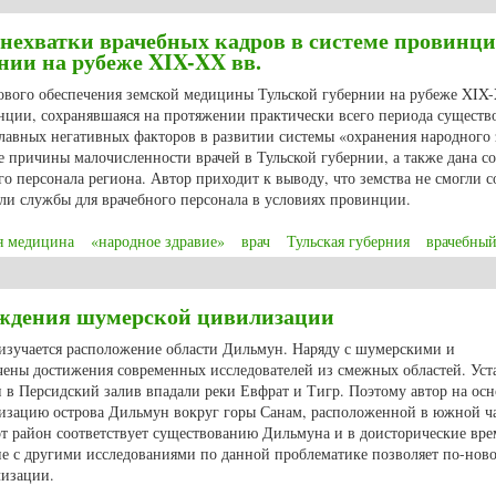
нехватки врачебных кадров в системе провинц
нии на рубеже XIX-XX вв.
рового обеспечения земской медицины Тульской губернии на рубеже XIX
инции, сохранявшаяся на протяжении практически всего периода существ
лавных негативных факторов в развитии системы «охранения народного 
 причины малочисленности врачей в Тульской губернии, а также дана с
о персонала региона. Автор приходит к выводу, что земства не смогли с
ли службы для врачебного персонала в условиях провинции.
я медицина
«народное здравие»
врач
Тульская губерния
врачебный
ехватки врачебных кадров в системе провинциальной медицины Тульской 
ождения шумерской цивилизации
 изучается расположение области Дильмун. Наряду с шумерскими и
ены достижения современных исследователей из смежных областей. Уст
 в Персидский залив впадали реки Евфрат и Тигр. Поэтому автор на осн
изацию острова Дильмун вокруг горы Санам, расположенной в южной ч
т район соответствует существованию Дильмуна и в доисторические врем
пе с другими исследованиями по данной проблематике позволяет по-нов
лизации.