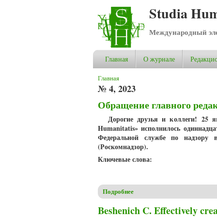
Studia Hum
Международный эле
Главная
О журнале
Редакцио
Вы здесь
Главная
№ 4, 2023
Обращение главного реда
Дорогие друзья и коллеги! 25 
Humanitatis» исполнилось одиннадц
Федеральной службе по надзору 
(Роскомнадзор).
Ключевые слова:
Подробнее
о Обращение главного редак
Beshenich C. Effectively cre