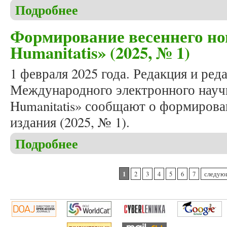
Подробнее
о Вышел в свет очередной номер журнала «Studia
Формирование весеннего но
Humanitatis» (2025, № 1)
1 февраля 2025 года. Редакция и ред
Международного электронного научн
Humanitatis» сообщают о формирова
издания (2025, № 1).
Подробнее
о Формирование весеннего номера журнала «Studi
Страницы
1
2
3
4
5
6
7
следую