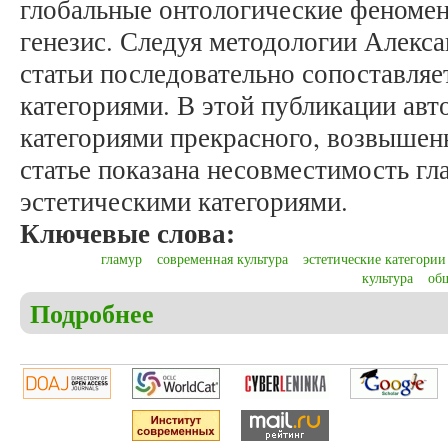
глобальные онтологические феномен
генезис. Следуя методологии Алекса
статьи последовательно сопоставляе
категориями. В этой публикации авт
категориями прекрасного, возвышенн
статье показана несовместимость гл
эстетическими категориями.
Ключевые слова:
гламур
современная культура
эстетические категории
культура
об
Подробнее
о Никольский Е.В. Гламур в системе эстетически