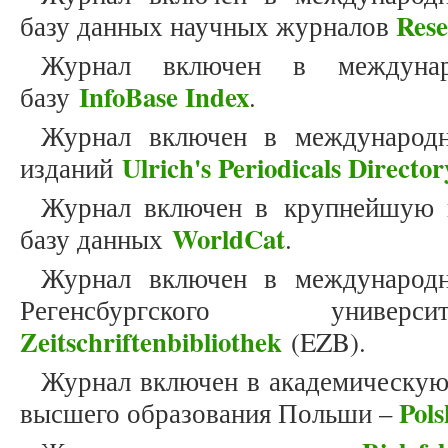
Res
базу данных научных журналов
Журнал включен в междунар
InfoBase Index
базу
.
Журнал включен в международн
Ulrich's Periodicals Director
изданий
Журнал включен в крупнейшую 
WorldCat
базу данных
.
Журнал включен в международн
Регенсбургского унив
Zeitschriftenbibliothek
(EZB).
Журнал включен в академическую
Pols
высшего образования Польши –