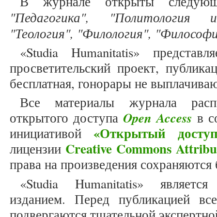
В журнале открыты следующ
"Педагогика", "Политология и
"Теология", "Филология", "Философи
«Studia Humanitatis» представ
просветительский проект, публика
бесплатная, гонорары не выплачива
Все материалы журнала расп
Open Access
открытого доступа
в с
«Открытый доступ
инициативой
Creative Commons Attribu
лицензии
права на произведения сохраняются 
«Studia Humanitatis» являет
изданием. Перед публикацией вс
подвергаются тщательной экспертно