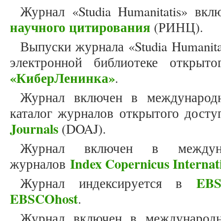
Журнал «Studia Humanitatis» вк
научного цитирования
(РИНЦ).
Выпуски журнала «Studia Humanit
электронной библиотеке открыто
«КиберЛенинка»
.
Журнал включен в международн
каталог журналов открытого дост
Journals
(DOAJ).
Журнал включен в междун
Index Copernicus Internat
журналов
EBS
Журнал индексируется в
EBSCOhost
.
Журнал включен в международн