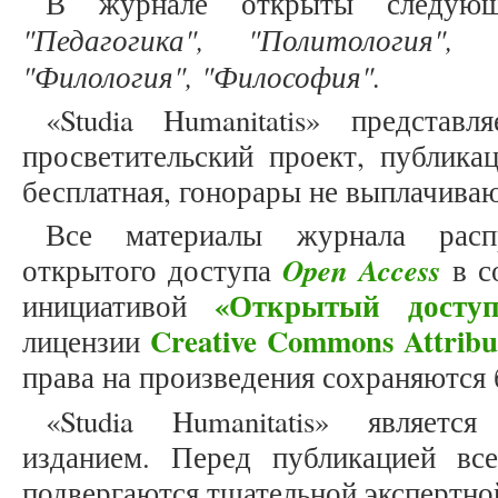
В журнале открыты следующ
"Педагогика", "Политология", "
"Филология", "Философия".
«Studia Humanitatis» представ
просветительский проект, публика
бесплатная, гонорары не выплачива
Все материалы журнала расп
Open Access
открытого доступа
в с
«Открытый доступ
инициативой
Creative Commons Attribu
лицензии
права на произведения сохраняются 
«Studia Humanitatis» являет
изданием. Перед публикацией вс
подвергаются тщательной экспертно