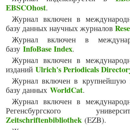
EBSCOhost
.
Журнал включен в международн
Res
базу данных научных журналов
Журнал включен в междунар
InfoBase Index
базу
.
Журнал включен в международн
Ulrich's Periodicals Director
изданий
Журнал включен в крупнейшую 
WorldCat
базу данных
.
Журнал включен в международн
Регенсбургского унив
Zeitschriftenbibliothek
(EZB).