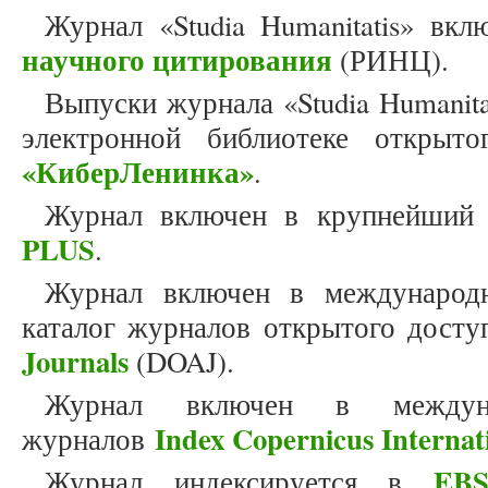
Журнал «Studia Humanitatis» вк
научного цитирования
(РИНЦ).
Выпуски журнала «Studia Humanit
электронной библиотеке открыто
«КиберЛенинка»
.
Журнал включен в крупнейший
PLUS
.
Журнал включен в международн
каталог журналов открытого дост
Journals
(DOAJ).
Журнал включен в междун
Index Copernicus Internat
журналов
EBS
Журнал индексируется в