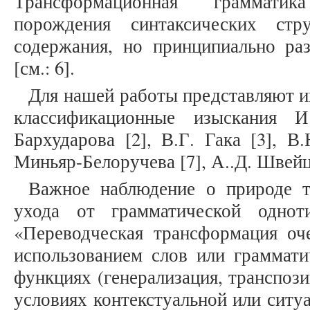
Трансформационная грамматик
порождения синтаксических ст
содержания, но принципиально р
[см.: 6].
Для нашей работы представляют и
классификационные изыскания И
Бархударова [2], В.Г. Гака [3], В.
Миньяр-Белоручева [7], А..Д. Швейце
Важное наблюдение о природе т
ухода от грамматической однот
«Переводческая трансформация оче
использованием слов или граммат
функциях (генерализация, транспози
условиях контекстуальной или ситуа