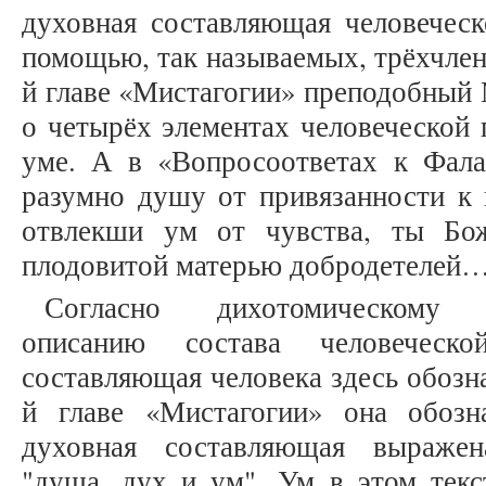
духовная составляющая человеческ
помощью, так называемых, трёхчлен
й главе «Мистагогии» преподобный
о четырёх элементах человеческой 
уме. А в «Вопросоответах к Фал
разумно душу от привязанности к 
отвлекши ум от чувства, ты Бож
плодовитой матерью добродетелей…» 
Согласно дихотомическому би
описанию состава человеческо
составляющая человека здесь обозна
й главе «Мистагогии» она обозн
духовная составляющая выражен
"душа, дух и ум". Ум в этом текс