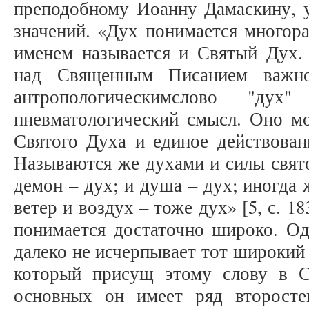
преподобному Иоанну Дамаскину, 
значений. «Дух понимается многор
именем называется и Святый Дух. 
над Священным Писанием важно
антропологическимслово "дух
пневматологический смысл. Оно мо
Святого Духа и единое действован
Называются же духами и силы свято
демон – дух; и душа – дух; иногда 
ветер и воздух – тоже дух» [5, с. 18
понимается достаточно широко. Од
далеко не исчерпывает тот широкий
который присущ этому слову в 
основных он имеет ряд второсте