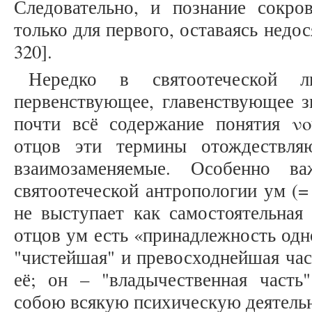
Следовательно, и познание сокр
только для первого, оставаясь недос
320].
Нередко в святоотеческой л
первенствующее, главенствующее з
почти всё содержание понятия ν
отцов эти термины отождествля
взаимозаменяемые. Особенно в
святоотеческой антропологии ум (
не выступает как самостоятельная
отцов ум есть «принадлежность одно
"чистейшая" и превосходнейшая част
её; он – "владычественная част
собою всякую психическую деятельн