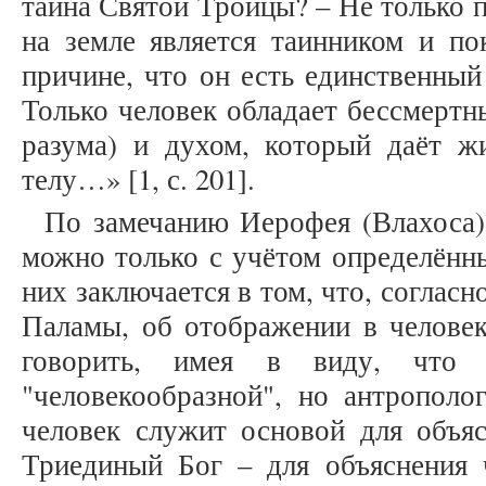
тайна Святой Троицы? – Не только 
на земле является таинником и по
причине, что он есть единственный 
Только человек обладает бессмертн
разума) и духом, который даёт ж
телу…» [1, с. 201].
По замечанию Иерофея (Влахоса)
можно только с учётом определённ
них заключается в том, что, соглас
Паламы, об отображении в челове
говорить, имея в виду, что н
"человекообразной", но антрополо
человек служит основой для объяс
Триединый Бог – для объяснения ч