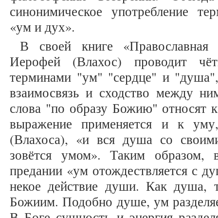
синонимическое употребление те
«ум и дух».
В своей книге «Православная 
Иерофей (Влахос) проводит чёт
терминами "ум" "сердце" и "душа"
взаимосвязь и сходство между ни
слова "по образу Божию" относят к
выражение применяется и к уму
(Влахоса), «и вся душа со своим
зовётся умом». Таким образом, в
предании «ум отождествляется с ду
некое действие души. Как душа, 
Божиим. Подобно душе, ум разделяе
В Боге сущность и энергия раздел