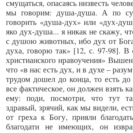
смущаться, опасаясь низвесть чело
мы говорим: душа-душа. А по су
говорить «душа-дух» или «дух-душ
яко дух-душа... я никак не скажу, 
с душою животных, ибо дух от Бога
духа, говорю так» [12, с. 97-98]. 
христианского нравоучения» Вышенс
что «в нас есть дух, и в духе – разу
трудом дошел до конца, то есть до 
все фактическое, он должен взять ка
ему: поди, посмотри, что тут 
здравый, зрячий, как мы видели, есть
от греха к Богу, прияли благодат
благодати не имеющих, он извр