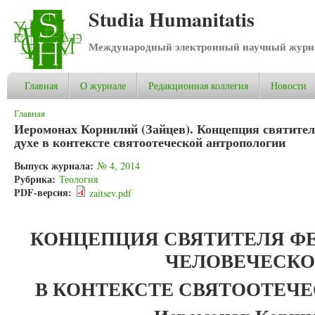
Studia Humanitatis
Международный электронный научный журнал
Главная
О журнале
Редакционная коллегия
Новости
Вы здесь
Главная
Иеромонах Корнилий (Зайцев). Концепция святите
духе в контексте святоотеческой антропологии
Выпуск журнала:
№ 4, 2014
Рубрика:
Теология
PDF-версия:
zaitsev.pdf
КОНЦЕПЦИЯ СВЯТИТЕЛЯ ФЕ
ЧЕЛОВЕЧЕСК
В КОНТЕКСТЕ СВЯТООТЕЧ