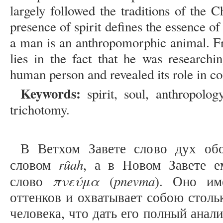
largely followed the traditions of the C
presence of spirit defines the essence of
a man is an anthropomorphic animal. Fr
lies in the fact that he was researchin
human person and revealed its role in 
Keywords:
spirit, soul, anthropology
trichotomy.
В Ветхом Завете слово дух обо
rûah
словом
, а в Новом Завете ем
πνεύμα
pnevma
слово
(
). Оно им
оттенков и охватывает собою столь
человека, что дать его полный анал