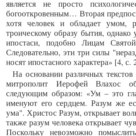
является не просто психологич
богооткровенным… Вторая предпосы
хотя человек и обладает умом, 
троическому образу бытия, однако у
ипостаси, подобно Лицам Свято
Следовательно, эти три силы "нера
носят ипостасного характера» [4, с. 2
На основании различных текстов
митрополит Иерофей Влахос об
следующим образом: «Ум – это гл
именуют его сердцем. Разум же е
ума". Христос Разум, открывает вол
также разум человека открывает чув
Поскольку невозможно помыслит