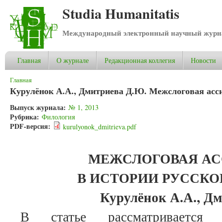
Studia Humanitatis
Международный электронный научный журнал
Главная
О журнале
Редакционная коллегия
Новости
Вы здесь
Главная
Курулёнок А.А., Дмитриева Д.Ю. Межслоговая асс
Выпуск журнала:
№ 1, 2013
Рубрика:
Филология
PDF-версия:
kurulyonok_dmitrieva.pdf
МЕЖСЛОГОВАЯ А
В ИСТОРИИ РУССКО
Курулёнок А.А., Д
В статье рассматривается 