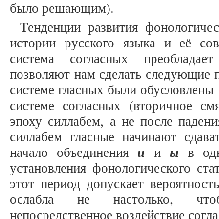
было решающим).
Тенденции развития фонологиче
истории русского языка и её сов
система согласных преобладае
позволяют нам сделать следующие 
системе гласных были обусловлены
системе согласных (вторичное см
эпоху силлабем, а не после паден
силлабем гласные начинают сдава
и
ы
начало объединения
и
в одн
установления фонологического ста
этот период допускает вероятность
ослабла не настолько, что
непосредственное воздействие согл