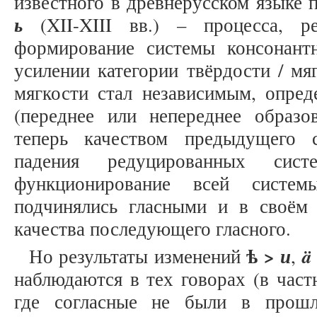
известного в древнерусском языке
ь
(XII-XIII вв.) – процесса, ре
формирование системы консонант
усилении категории твёрдости / мя
мягкости стал независимым, опред
(переднее или непереднее образо
теперь качеством предыдущего с
падения редуцированных сист
функционирование всей систем
подчинялись гласными и в своём
качества последующего гласного.
ѣ
>
и
ä
Но результаты изменений
,
наблюдаются в тех говорах (в част
где согласные не были в прошл