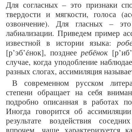
Для согласных – это признаки спо
твердости и мягкости, голоса (а
озвончение). Для гласных – это
лабиализации. Приведем пример ас
роб
известной в истории языка:
ребёнок
[р’эб’éнок], позднее
[р’иб’
случае, когда уподобление наблюдае
разных слогах, ассимиляция называе
В современном русском литер
степени обращает на себя вниман
подробно описанная в работах по
Иногда говорится об ассимиляци
результате воздействия соседни
впрочем, чаще характеризуется к