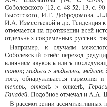
Соболевского [12, с. 48-52; 13, с. 90
Высотского, И.Г. Добродомова, Л.Л
И.А. Изместьевой и др. Тенденция 
отмечается на протяжении всей ист
отдельных современных русских гов
Например, к случаям межслого
Соболевский отнёс переход редуц
ь
ъ
влиянием звуков
или
последующе
тонок
мъдьлъ
мьдьльнъ
медлен
;
>
,
;
того, обнаруживается гармония и
теперь
откол
откел
Герас
,
ѣ >
ѣ,
Ганадей
. Подобное отмечал и А.А. 
В рассмотрении ассимилятивных п