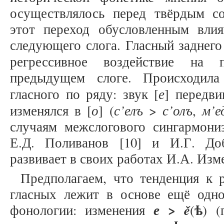
осуществлялось перед твёрдым с
этот переход обусловленным влия
следующего слога. Гласный заднего
регрессивное воздействие на 
предыдущем слоге. Происходила
е
гласного по ряду: звук [
] передв
о
с’елъ
с’олъ
м’е
изменялся в [
] (
>
,
случаям межслогового сингармон
Е.Д. Поливанов [10] и И.Г. Доб
развивает в своих работах И.А. Изме
Предполагаем, что тенденция к 
гласных лежит в основе ещё одно
>
ѣ
е
ě
фонологии: изменения
(
) (