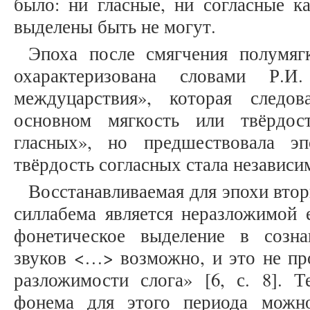
было: ни гласные, ни согласные к
выделены быть не могут.
Эпоха после смягчения полумяг
охарактеризована словами Р.И
междуцарствия», которая следо
основном мягкость или твёрдос
гласных», но предшествовала эп
твёрдость согласных стала независимо
Восстанавливаемая для эпохи вто
силлабема является неразложимой 
фонетическое выделение в созн
звуков <…> возможно, и это не пр
разложимости слога» [6, с. 8]. 
фонема для этого периода можн