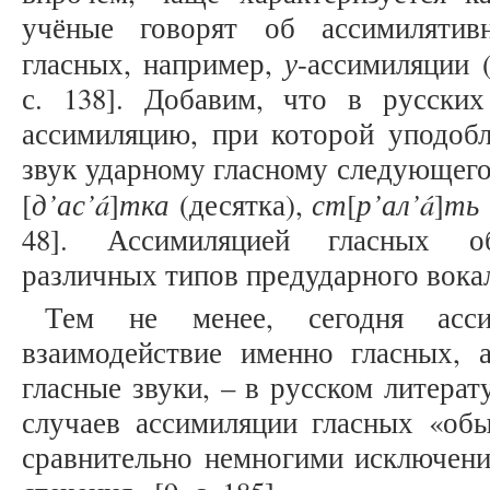
учёные говорят об ассимилятив
у
гласных, например,
-ассимиляции 
с. 138]. Добавим, что в русски
ассимиляцию, при которой уподобл
звук ударному гласному следующего
д’ас’á
тка
ст
р’ал’á
ть
[
]
(десятка),
[
]
48]. Ассимиляцией гласных об
различных типов предударного вокализ
Тем не менее, сегодня асси
взаимодействие именно гласных, 
гласные звуки, – в русском литерат
случаев ассимиляции гласных «обы
сравнительно немногими исключени