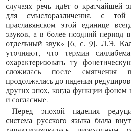
случаях речь идёт о кратчайшей з
для смыслоразличения, с той
праславянском этой единице всегд
звуков, а в более поздний период 
отдельный звук» [6, с. 9]. Л.Э. К
уточняют, что термин силлабем
охарактеризовать ту фонетическу
сложилась после смягчения п
продолжалась до падения редуциров
других эпох, когда функции фонем 
и согласные.
Перед эпохой падения редуци
система русского языка была внут
характеризовалась переходным 