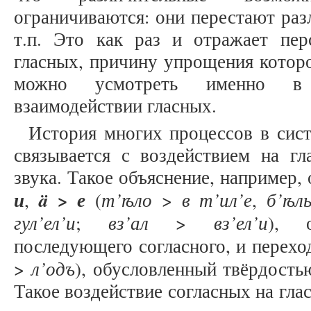
ограничиваются: они перестают раз
т.п. Это как раз и отражает пер
гласных, причину упрощения которо
можно усмотреть именно в 
взаимодействии гласных.
История многих процессов в сис
связывается с воздействием на гл
звука. Такое объяснение, например
и
ä
> е
т’
ѣ
ло
в т’ил’е
б’
ѣ
л
,
(
>
,
гул’ел’и
вз’ал
вз’ел’и
;
>
), о
последующего согласного, и перехо
л’одъ
>
), обусловленный твёрдость
Такое воздействие согласных на гл