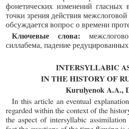
фонетических изменений гласных в
точки зрения действия межслоговой 
обсуждается вопрос о времени проте
Ключевые слова:
межслоговой
силлабема, падение редуцированных
INTERSYLLABIC A
IN THE HISTORY OF R
Kurulyenok A.A., D
In this article an eventual explanatio
regarded within the context of the histo
the aspect of intersyllabic assimilation
fact the questions of the time flowing is 