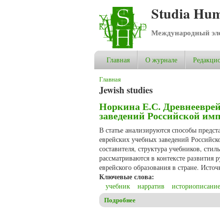
Studia Hum
Международный эле
Главная
О журнале
Редакцио
Вы здесь
Главная
Jewish studies
Норкина Е.С. Древнееврей
заведений Российской имп
В статье анализируются способы предст
еврейских учебных заведений Российско
составителя, структура учебников, сти
рассматриваются в контексте развития 
еврейского образования в стране. Исто
Ключевые слова:
учебник
нарратив
историописани
Подробнее
о Норкина Е.С. Древнееврейс