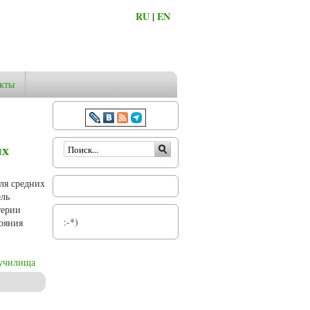
RU
|
EN
кты
Форма поиска
ых
ля средних
ель
терии
:-*)
тояния
училища
рии в начале ХХ в.