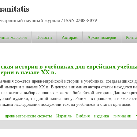
anitatis
ктронный научный журнал / ISSN 2308-8079
нная коллегия
Новости
Авторам
Архив номеров
Конта
ская история в учебниках для еврейских учебн
ерии в начале ХХ в.
авления сюжетов древнееврейской истории в учебниках, создававшихся д
й империи в начале ХХ в. В центре внимания автора статьи находятся ц
ль изложения, выбор основных сюжетов библейской истории. Данные кри
русской иудаики, традиций написания учебников в прошлом, а также сос
чниками исследования послужили тексты учебников и статьи критиков.
е
древнееврейские сюжеты
Израиль
Библия
иудаика
гимназии
кая история в учебниках для еврейских учебных заведений Российской импе