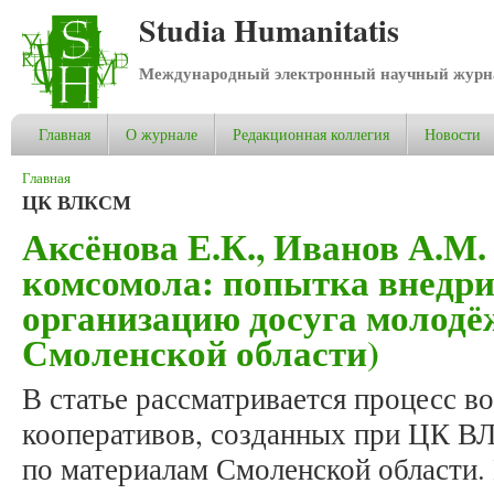
Studia Humanitatis
Международный электронный научный журнал
Главная
О журнале
Редакционная коллегия
Новости
Вы здесь
Главная
ЦК ВЛКСМ
Аксёнова Е.К., Иванов А.М.
комсомола: попытка внедр
организацию досуга молодё
Смоленской области)
В статье рассматривается процесс в
кооперативов, созданных при ЦК В
по материалам Смоленской области.