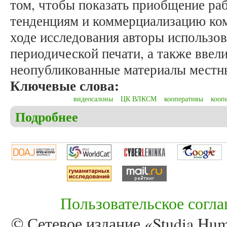
том, чтобы показать приобщение ра
тенденциям и коммерциализацию ком
ходе исследования авторы использо
периодической печати, а также ввел
неопубликованные материалы местн
Ключевые слова:
видеосалоны
ЦК ВЛКСМ
кооперативы
кооп
Подробнее
о Аксёнова Е.К., Иванов А.М. Падение авторите
Смоленской области)
Пользовательское согл
© Сетевое издание «Studia Huma