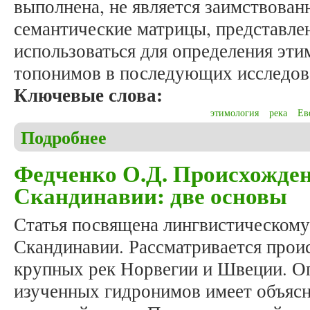
выполнена, не является заимствован
семантические матрицы, представлен
использоваться для определения эт
топонимов в последующих исследов
Ключевые слова:
этимология
река
Ев
Подробнее
о Малахов С.В. Этимологии названий Евфрата в 
Федченко О.Д. Происхожде
Скандинавии: две основы
Статья посвящена лингвистическому
Скандинавии. Рассматривается прои
крупных рек Норвегии и Швеции. Оп
изученных гидронимов имеет объясне