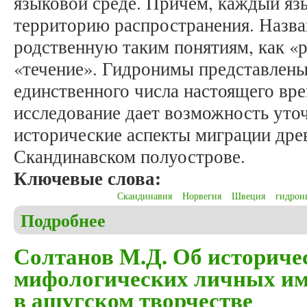
языковой среде. Причем, каждый яз
территорию распространения. Назва
родственную таким понятиям, как «р
«течение». Гидронимы представлены 
единственного числа настоящего вр
исследование дает возможность уто
исторические аспекты миграции дре
Скандинавском полуострове.
Ключевые слова:
Скандинавия
Норвегия
Швеция
гидрон
Подробнее
о Федченко О.Д. Происхождение гидронимов Ска
Солтанов М.Д. Об историче
мифологических личных им
в ашугском творчестве