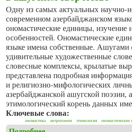
Одну из самых актуальных научно-и
современном азербайджанском язык
ономастические единицы, изучение 
особенностей. Ономастические един
языке имена собственные. Ашугами
удивительные художественные слове
словесные комплексы, крылатые выр
представлена подробная информация
и религиозно-мифологических личн
азербайджанской ашугской поэзии, а
этимологический корень данных име
Ключевые слова:
ономастика
антропоним
этимология
ономастические
Подробнее
о Солтанов М.Д. Об исторических и религиозно-