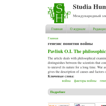
Studia Hum
Международный эле
Главная
О журнале
Редакцио
Вы здесь
Главная
генезис понятия войны
Pavliuk O.I. The philosophic
The article deals with philosophical examin
distinguishes between the scientists that 
to unravel its nature for a long time. War 
gives the description of causes and factors 
Ключевые слова:
война
факторы войны
ген
Подробнее
о Pavliuk O.I. The philosophic