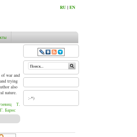
RU
|
EN
кты
Форма поиска
e of war and
 and trying
author also
al nature.
:-*)
узевиц
Т.
Г. Барнс