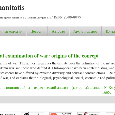
anitatis
ктронный научный журнал / ISSN 2308-8079
нная коллегия
Новости
Авторам
Архив номеров
Конта
al examination of war: origins of the concept
ation of war. The author researches the dispute over the definition of the natur
condemn war and those who defend it. Philosophers have been contemplating war
assessments have differed by extreme diversity and constant contradictions. The 
of war, and explains their biological, psychological, social, economic and politic
езис понятия войны
теоретический анализ
факторный анализ
К. Кла
Гоббс
al examination of war: origins of the concept