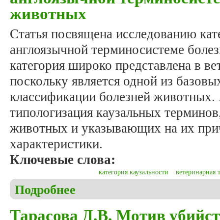
животных
Статья посвящена исследованию кат
англоязычной терминосистеме боле
категория широко представлена в в
поскольку является одной из базовы
классификации болезней животных.
типологизация каузальных терминов
животных и указывающих на их при
характеристики.
Ключевые слова:
категория каузальности
ветеринарная 
Подробнее
о Рожков Ю.Г. Каузальная категоризация англо
Тарасова Д.В. Мотив убийст