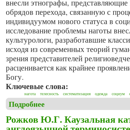
внесли этнографы, представляющие 
обрядов перехода, связанную с проц
индивидуумом нового статуса в соц
исследование проблемы наготы внес
культурологи, разработавшие класс
исходя из современных теорий гуман
зрения представителей религиоведче
расценивается как крайнее проявлен
Богу.
Ключевые слова:
нагота
телесность
систематизация
одежда
социум
Подробнее
о Пулькин М.В. Нагота: проблемы классификаци
Рожков Ю.Г. Каузальная ка
англоязычной терминосист