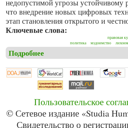
недопустимой угрозы устойчивому 
что внедрение новых цифровых тех
этап становления открытого и честн
Ключевые слова:
правовая ку
политика
мздоимство
лихоим
Подробнее
о Тимощук А.С., Трофимова Н.Н. Особенности н
Пользовательское согл
© Сетевое издание «Studia Huma
Свидетельство о регистра