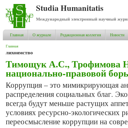
Studia Humanitatis
Международный электронный научный журнал
Главная
О журнале
Редакционная коллегия
Новости
Вы здесь
Главная
лихоимство
Тимощук А.С., Трофимова Н
национально-правовой борь
Коррупция – это мимикрирующая а
распределения социальных благ. Эк
всегда будут меньше растущих аппе
условиях ресурсно-экологических р
переосмысление коррупции на совре