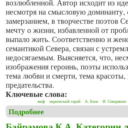
возлюбленной. Автор исходит из иде
несмотря на смысловую доминанту,
замерзанием, в творчестве поэтов С
мечту о жизни, избавленной от проб
выпало жить. Соответственно и жен
семантикой Севера, связан с устрем
недосягаемым. Выясняется, что, нес
изображения героинь, поэты исполь
тема любви и смерти, тема красоты,
предательства.
Ключевые слова:
миф
лирический герой
А. Блок
И. Северянин
Подробнее
о Сафрон Е.А. Образ Cеверной возлюбленной как
Александра Блока и Игоря Северянина)
Байрамова К.А. Категории л