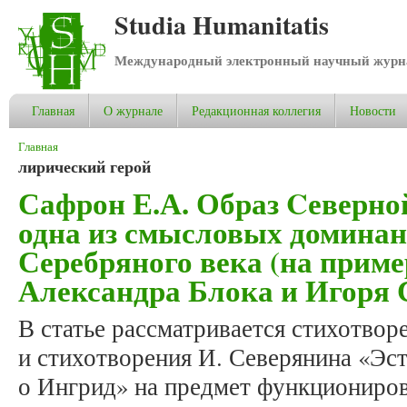
Studia Humanitatis
Международный электронный научный журнал
Главная
О журнале
Редакционная коллегия
Новости
Вы здесь
Главная
лирический герой
Сафрон Е.А. Образ Cеверно
одна из смысловых домина
Серебряного века (на приме
Александра Блока и Игоря 
В статье рассматривается стихотвор
и стихотворения И. Северянина «Эст
о Ингрид» на предмет функциониров