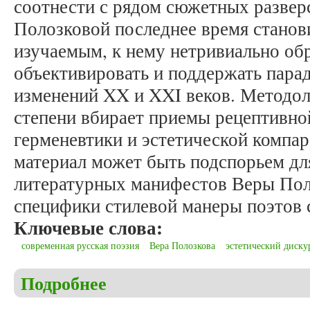
соотнести с рядом сюжетных развер
Полозковой последнее время станов
изучаемым, к нему нетривиально об
объективировать и поддержать пара
изменений XX и XXI веков. Методол
степени вбирает приемы рецептивно
герменевтики и эстетической компа
материал может быть подспорьем дл
литературных манифестов Веры Поло
специфики стилевой манеры поэтов 
Ключевые слова:
современная русская поэзия
Вера Полозкова
эстетический диску
Подробнее
о Безруков А.Н. Сюжетология поэтических конст