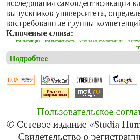
исследования самоидентификации к
выпускников университета, определ
востребованные группы компетенци
Ключевые слова:
компетенция
компетентность
ключевые компетенции
выпус
т
Подробнее
о Еремина А.В., Зороастрова И.В., Сучкова Е.О
Пользовательское согл
© Сетевое издание «Studia Huma
Свидетельство о регистра