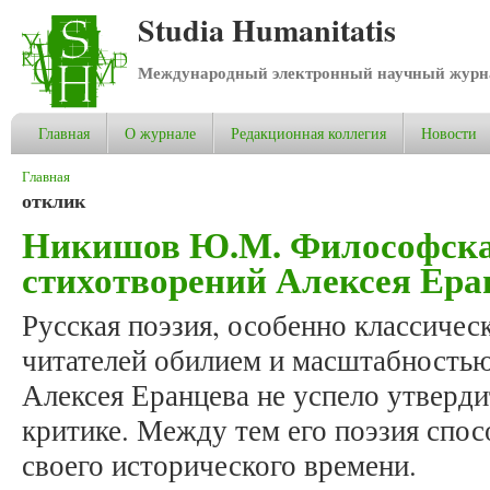
Studia Humanitatis
Международный электронный научный журнал
Главная
О журнале
Редакционная коллегия
Новости
Вы здесь
Главная
отклик
Никишов Ю.М. Философска
стихотворений Алексея Ера
Русская поэзия, особенно классическ
читателей обилием и масштабностью
Алексея Еранцева не успело утверди
критике. Между тем его поэзия спос
своего исторического времени.