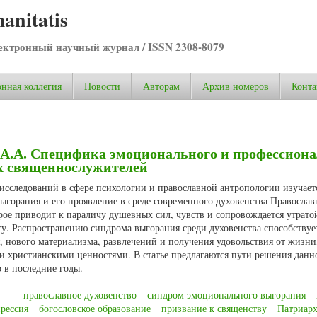
anitatis
ктронный научный журнал / ISSN 2308-8079
нная коллегия
Новости
Авторам
Архив номеров
Конта
 А.А. Специфика эмоционального и профессиона
х священнослужителей
 исследований в сфере психологии и православной антропологии изучает
ыгорания и его проявление в среде современного духовенства Православ
рое приводит к параличу душевных сил, чувств и сопровождается утрато
. Распространению синдрома выгорания среди духовенства способствуе
, нового материализма, развлечений и получения удовольствия от жизни
и христианскими ценностями. В статье предлагаются пути решения данн
о в последние годы.
православное духовенство
синдром эмоционального выгорания
рессия
богословское образование
призвание к священству
Патриар