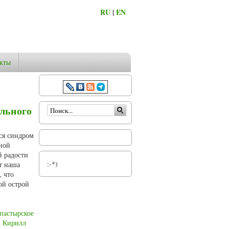
RU
|
EN
кты
Форма поиска
льного
ся синдром
ной
й радости
:-*)
т наша
, что
ой острой
пастырское
х Кирилл