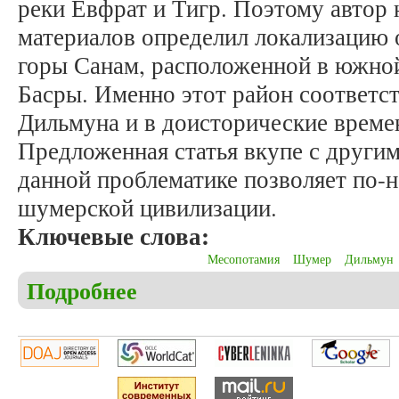
реки Евфрат и Тигр. Поэтому автор 
материалов определил локализацию 
горы Санам, расположенной в южной
Басры. Именно этот район соответс
Дильмуна и в доисторические времен
Предложенная статья вкупе с други
данной проблематике позволяет по-н
шумерской цивилизации.
Ключевые слова:
Месопотамия
Шумер
Дильмун
Подробнее
о Федченко О.Д. Место зарождения шумерской ц