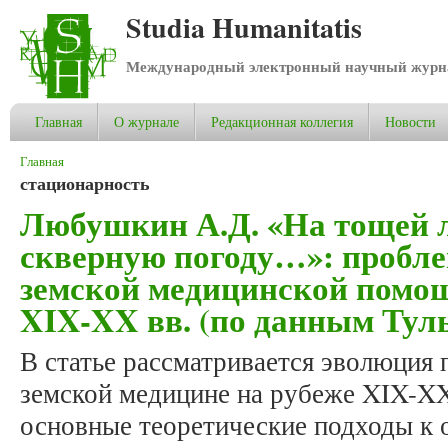
Studia Humanitatis
Международный электронный научный журнал
Главная
О журнале
Редакционная коллегия
Новости
Вы здесь
Главная
стационарность
Любушкин А.Д. «На тощей 
скверную погоду…»: пробле
земской медицинской помощ
XIX-XX вв. (по данным Тул
В статье рассматривается эволюция 
земской медицине на рубеже XIX-X
основные теоретические подходы к 