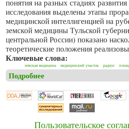
понятия на разных стадиях развития
исследования выделены этапы прора
медицинской интеллигенцией на руб
земской медицины Тульской губерни
центральной России) показано наско
теоретические положения реализовыв
Ключевые слова:
земская медицина
медицинский участок
радиус
площ
Подробнее
о Любушкин А.Д. «На тощей лошаденке в скверн
XIX-XX вв. (по данным Тульской губернии)
Пользовательское согл