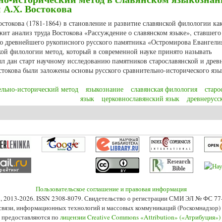
 А.Х. Востокова
остокова (1781-1864) в становление и развитие славянской филологии ка
ит анализ труда Востокова «Рассуждение о славянском языке», ставшего
ию древнейшего рукописного русского памятника «Остромирова Евангели
кой филологии метод, который в современной науке принято называть
л дан старт научному исследованию памятников старославянской и древ
стокова были заложены основы русского сравнительно-исторического язы
ельно-исторический метод
языкознание
славянская филология
старо
язык
церковнославянский язык
древнерусс
о-исторический метод в славянском языкознании и филологические интуици
Пользовательское соглашение и правовая информация
s», 2013-2026. ISSN 2308-8079. Свидетельство о регистрации СМИ ЭЛ № ФС 7
 связи, информационных технологий и массовых коммуникаций (Роскомнадзор) 2
 предоставляются по
лицензии Creative Commons «Attribution» («Атрибуция»)