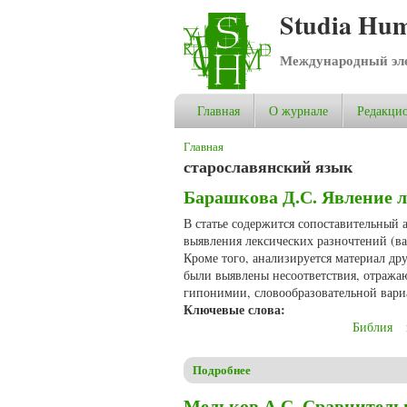
Studia Hum
Международный эле
Главная
О журнале
Редакцио
Вы здесь
Главная
старославянский язык
Барашкова Д.С. Явление л
В статье содержится сопоставительный 
выявления лексических разночтений (в
Кроме того, анализируется материал дру
были выявлены несоответствия, отраж
гипонимии, словообразовательной вари
Ключевые слова:
Библия
Подробнее
о Барашкова Д.С. Явление л
Мельков А.С. Сравнитель