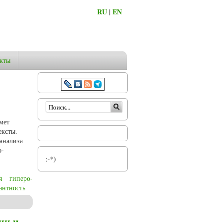
RU
|
EN
кты
Форма поиска
мет
ексты.
 анализа
о-
:-*)
я
гиперо-
антность
ии и