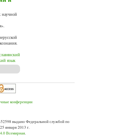
к научной
я».
нерусской
кознания.
славянский
кий язык
и А.Х. Востокова
7-52598 выдано Федеральной службой по
5 января 2013 г.
 4.0 Всемирная
.