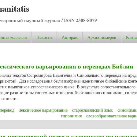
anitatis
ктронный научный журнал / ISSN 2308-8079
нная коллегия
Новости
Авторам
Архив номеров
Конта
ексического варьирования в переводах Библии
анализ текстов Остромирова Евангелия и Синодального перевода на пред
ариантов). Для исследования были выбраны идентичные библейские конт
гих памятников старославянского языка. В результате сопоставительного
ающие разные типы системных отношений: отношения синонимии, гипер
антности.
перевод
лексическое варьирование
старославянский язык
синоними
гипонимия
словообразовательная вари
ексического варьирования в переводах Библии
но-исторический метод в славянском языкознан