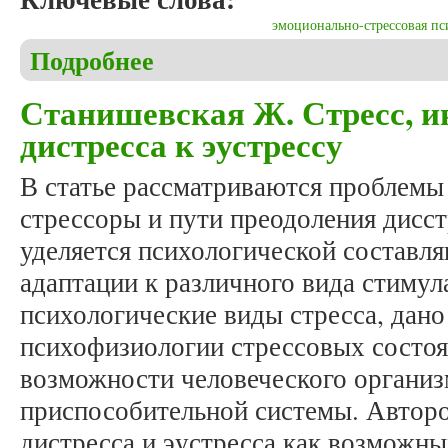
эмоционально-стрессовая пс
Подробнее
о Станишевский М. Профилактика и терапия нег
психотерапии
Станишевская Ж. Стресс, и
дистресса к эустрессу
В статье рассматриваются проблемы 
стрессоры и пути преодоления дисс
уделяется психологической составля
адаптации к различного вида стиму
психологические виды стресса, дано
психофизиологии стрессовых состоя
возможности человеческого органи
приспособительной системы. Авторо
дистресса и эустресса как возможн