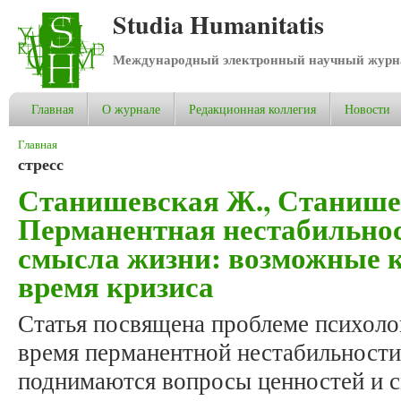
Studia Humanitatis
Международный электронный научный журнал
Главная
О журнале
Редакционная коллегия
Новости
Вы здесь
Главная
стресс
Станишевская Ж., Станише
Перманентная нестабильнос
смысла жизни: возможные к
время кризиса
Статья посвящена проблеме психоло
время перманентной нестабильности
поднимаются вопросы ценностей и с