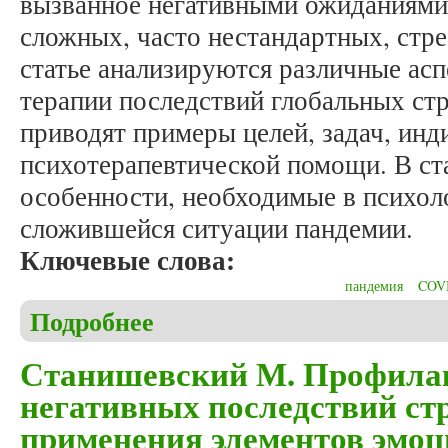
вызванное негативными ожиданиями
сложных, часто нестандартных, стр
статье анализируются различные ас
терапии последствий глобальных ст
приводят примеры целей, задач, инд
психотерапевтической помощи. В ст
особенности, необходимые в психол
сложившейся ситуации пандемии.
Ключевые слова:
пандемия
COV
Подробнее
о Станишевская Ж., Станишевский М. Перспектив
ситуаций в связи с пандемией COVID-19
Станишевский М. Профилак
негативных последствий ст
применения элементов эмоц