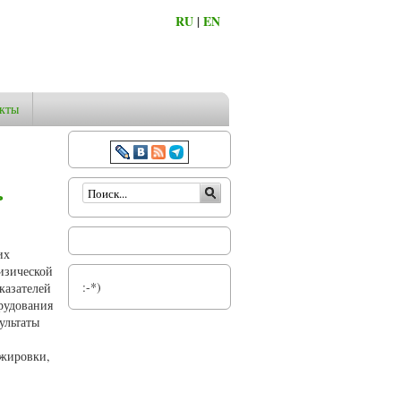
RU
|
EN
кты
Форма поиска
ь
их
изической
:-*)
казателей
орудования
ультаты
ажировки,