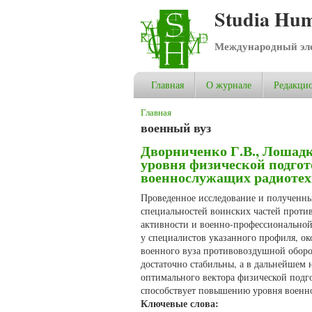
Studia Hum
Международный эле
Главная
О журнале
Редакцио
Вы здесь
Главная
военный вуз
Дворниченко Г.В., Лошадк
уровня физической подго
военнослужащих радиотех
Проведенное исследование и полученные
специальностей воинских частей прот
активности и военно-профессиональной 
у специалистов указанного профиля, ок
военного вуза противовоздушной оборон
достаточно стабильны, а в дальнейшем 
оптимального вектора физической подго
способствует повышению уровня военн
Ключевые слова: