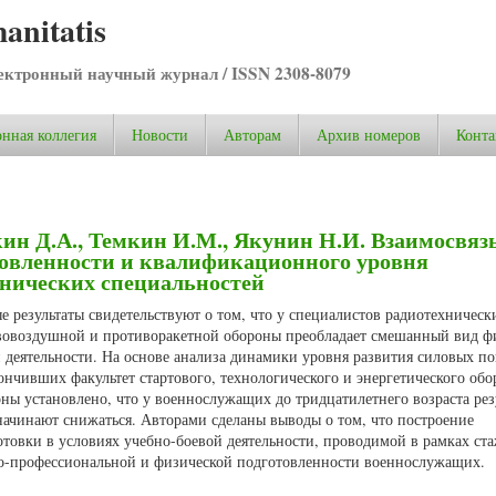
anitatis
ктронный научный журнал / ISSN 2308-8079
нная коллегия
Новости
Авторам
Архив номеров
Конта
ин Д.А., Темкин И.М., Якунин Н.И. Взаимосвяз
товленности и квалификационного уровня
нических специальностей
 результаты свидетельствуют о том, что у специалистов радиотехническ
ивовоздушной и противоракетной обороны преобладает смешанный вид ф
деятельности. На основе анализа динамики уровня развития силовых по
ончивших факультет стартового, технологического и энергетического об
ы установлено, что у военнослужащих до тридцатилетнего возраста рез
начинают снижаться. Авторами сделаны выводы о том, что построение
товки в условиях учебно-боевой деятельности, проводимой в рамках ст
о-профессиональной и физической подготовленности военнослужащих.