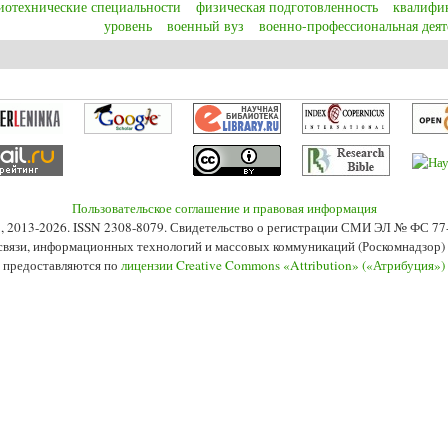
иотехнические специальности
физическая подготовленность
квалифи
уровень
военный вуз
военно-профессиональная деят
ин Д.А., Темкин И.М., Якунин Н.И. Взаимосвязь уровня физической подго
остей
Пользовательское соглашение и правовая информация
s», 2013-2026. ISSN 2308-8079. Свидетельство о регистрации СМИ ЭЛ № ФС 7
 связи, информационных технологий и массовых коммуникаций (Роскомнадзор) 2
 предоставляются по
лицензии Creative Commons «Attribution» («Атрибуция»)