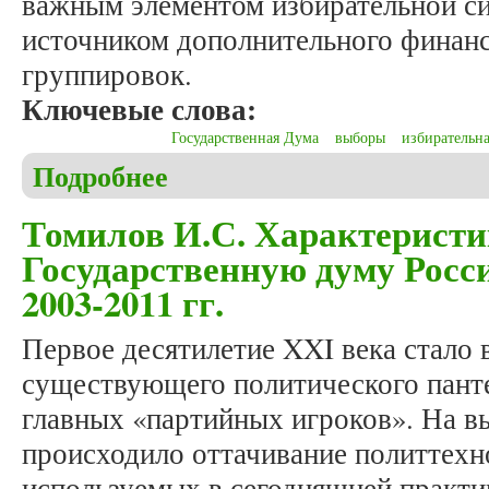
важным элементом избирательной с
источником дополнительного финан
группировок.
Ключевые слова:
Государственная Дума
выборы
избирательна
Подробнее
о Томилов И.С. Финансы на выборах депутатов 
Томилов И.С. Характеристи
Государственную думу Росс
2003-2011 гг.
Первое десятилетие XXI века стало
существующего политического панте
главных «партийных игроков». На вы
происходило оттачивание политтехн
используемых в сегодняшней практи