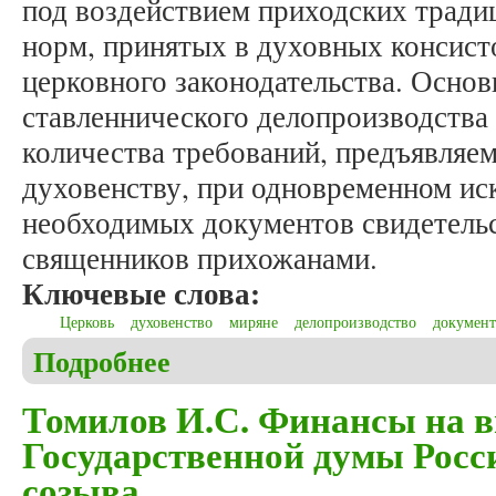
под воздействием приходских тради
норм, принятых в духовных консист
церковного законодательства. Основ
ставленнического делопроизводства 
количества требований, предъявляе
духовенству, при одновременном ис
необходимых документов свидетельс
священников прихожанами.
Ключевые слова:
Церковь
духовенство
миряне
делопроизводство
докумен
Подробнее
о Пулькин М.В. Ставленническое делопроизводств
Томилов И.С. Финансы на в
Государственной думы Росс
созыва