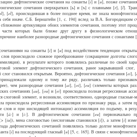
зацию дифтонгические сочетания на сонанты [
i
] и [
u
], позже сочетани
онгические сочетания сверхкратких [
ь
] и [
ъ
] с плавными [
r
], [
l
]. Тра
ol
], [
el
], происходившая в более позднее время, не знала монофтонгиза
 себя иначе. С.Б. Бернштейн [1, с. 194] вслед за В.А. Богородицким с
сближение артикуляции обоих элементов сочетания, поэтому этот проц
 части которых были ближе друг другу в физиологическом отноше
причине наиболее разнородные дифтонгические сочетания с сонантами 
сочетаниями на сонанты [
i
] и [
u
] под воздействием тенденции открыты
 слов происходило сложное преобразование (сокращение долготы слого
симиляция), в результате которого появлялись различные по своей хара
говой элемент дифтонгического сочетания, ранее закрывавший слог,
 слог становился открытым. Вероятно, дифтонгические сочетания [
ei
], [
принадлежали одному и тому же ряду, различаясь только признако
ее), чем разнородные сочетания [
ai
], [
oi
], [
eu
] (элементы которых раз
ских сочетаниях [
au
], [
ou
] и [
ei
] происходила полная регрессивная асси
ся слоговой элемент, и возникли, соответственно, однородные гласные-
ала происходила регрессивная ассимиляция по признаку ряда, а затем п
це слов и при нисходящей интонации) ассимиляция по подъему, в резул
ги [
ä:
] и [
i:
]. В дифтонгическом сочетании [
eu
] первоначально п
(> [
iu
]), мена слоговостью (неслоговым становился [
i
]), а затем [
i
] изме
аспада дифтонгических сочетаний появлялись только долгие монофтонги 
анта [
i
] на последующий гласный [
u
] [5, с. 165]. В связи с монофтонгиз