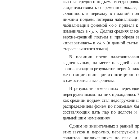
гласные среднего подъема всегда проя
свидетельствовать современное
аканье
,
склонность к переходу в нижний подъ
нижний подъем, потеряла лабиализаци
лабиализации фонемой <
о:
> привела к
изменилась в <
y:
>. Долгая средняя глас
верхне-средний подъем и приобрела з
«превратилась» в <
ä:
> (в данной статье
старославянского языка).
В позиции после палатализован
заднеязычных, на месте передней фо
фонологизацию результатов первой пал
же позиции: шипящие из позиционно о
в самостоятельные фонемы.
В результате отмеченных переход
перегруженными: на них приходилось 7
как средний подъем стал недогруженны
распределением фонем по подъемам был
составляющих пять пар по долготе и
дальнейшим изменениям.
Одним из значительных в ранней пр
этих звуков и, вероятно, перегрузкой 
сонантов, различавшихся по ряду, и