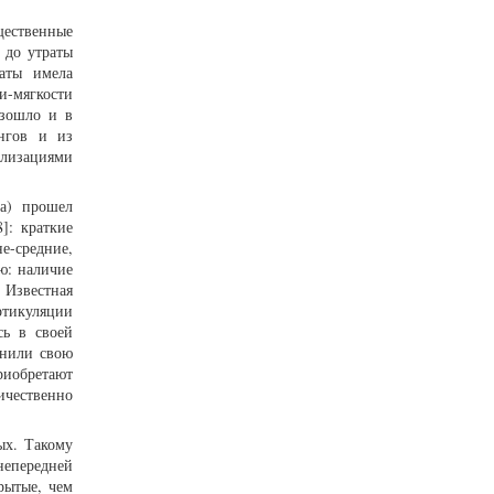
ественные
 до утраты
таты имела
и-мягкости
изошло и в
онгов и из
еализациями
га) прошел
]: краткие
е-средние,
ю: наличие
 Известная
ртикуляции
сь в своей
анили свою
риобретают
ичественно
ых. Такому
непередней
рытые, чем