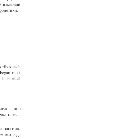
й языковой
фонетики.
scribes such
s began most
l historical
следованию
чка назвал
онологии»,
омимо ряда