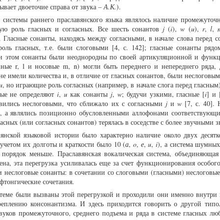
зывает двоеточие справа от звука
– А.К.
).
 системы раннего праславянского языка являлось наличие промежуточн
кую роль гласных и согласных. Все шесть сонантов
j
(
i
),
w
(
u
),
r
,
l
,
 Гласные сонанты, находясь между согласными, в начале слова перед со
роль гласных, т.е. были слоговыми [4, с. 142]; гласные сонанты ряд
ри этом сонанты были неоднородны по своей артикуляционной и функ
вные r, l и носовые m, n) могли быть переднего и непереднего ряда,
 не имели количества и, в отличие от гласных сонантов, были неслоговы
u
, но играющие роль согласных (например, в начале слога перед гласным) 
ные не определяют
i
,
u
как сонанты
j
,
w
; будучи узкими, гласные [
i
] и 
овились неслоговыми, что сближало их с согласными
j
и
w
[7, с. 40].
, а являлись позиционно обусловленными аллофонами соответствующи
асных (или согласных сонантов) терялась в соседстве с более звучными 
вянской языковой истории было характерно наличие около двух десятк
учетом их долготы и краткости было 10 (
а
,
o
,
е
,
u
,
i
), а система шумных
порядок меньше. Праславянская вокалическая система, объединяющая
ена, эта перегрузка усиливалась еще за счет функционирования особого
 и неслоговые сонанты: в сочетании со слоговыми (гласными) неслоговы
фтонгические сочетания.
стеме были вызваны этой перегрузкой и проходили они именно внутри 
еплению консонантизма. И здесь приходится говорить о другой типо
вуков промежуточного, среднего подъема и ряда в системе гласных люб