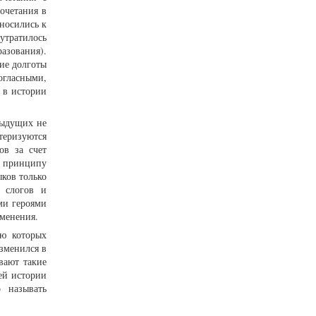
сочетания в
носились к
утратилось
разования).
чие долготы
огласными,
 в истории
едыдущих не
теризуются
ов за счет
о принципу
ков только
 слогов и
ми героями
зменения.
ью которых
изменился в
вают такие
оей истории
 называть