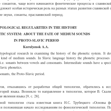
 сонантов, чаще всего начинаются фонетические процессы в славянско
лежит особая историческая роль на разных этапах развития славянской 
е звуки, сонанты, праславянский период.
POLOGICAL REGULARITIES IN THE HISTORY
TIC SYSTEM: ABOUT THE FATE OF MEDIUM SOUNDS
IN PROTO-SLAVIC PERIOD
Kurulyenok A.A.
typological research in examining the history of the phonetic system. It de
ry kind of medium sounds. In Slavic language history the phonetic processe
e. sonants between vowels and consonants. Intermediate sounds have a specia
Slavic phonetics.
nants, the Proto-Slavic period.
ов, отказавшись от разработки общей типологии, обратились к ис
горий языка. Возникло то направление в типологии, которое В. Скали
явления языка [9, с. 28].
ной типологии стала известная книга Н.С. Трубецкого «Основы ф
е и положившая начало исследованиям по фонологической типологии. П