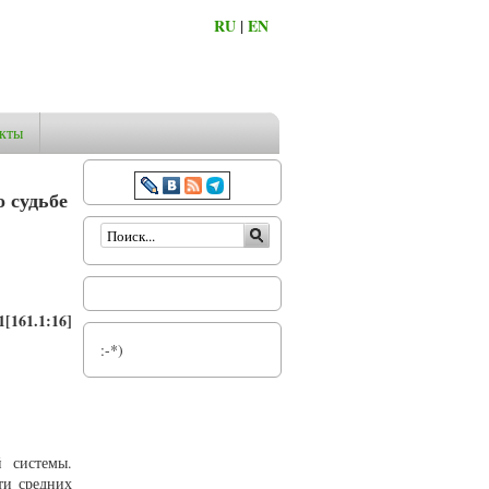
RU
|
EN
кты
 судьбе
Форма поиска
[161.1:16]
:-*)
й системы.
ти средних