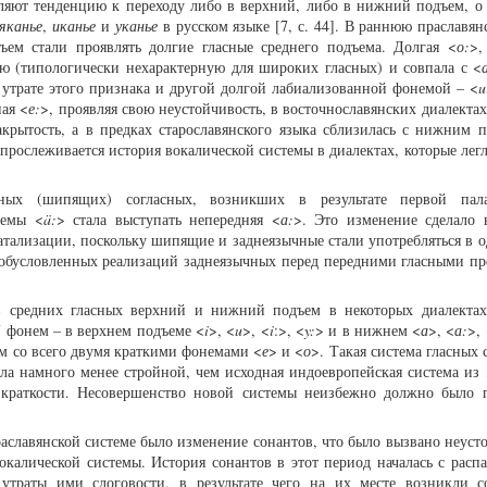
вляют тенденцию к переходу либо в верхний, либо в нижний подъем, о
яканье
,
иканье
и
уканье
в русском языке [7, с. 44]. В раннюю праславя
ем стали проявлять долгие гласные среднего подъема. Долгая <
о:
>,
ю (типологически нехарактерную для широких гласных) и совпала с <
 утрате этого признака и другой долгой лабиализованной фонемой – <
u
ная <
е:
>, проявляя свою неустойчивость, в восточнославянских диалекта
акрытость, а в предках старославянского языка сблизилась с нижним 
 прослеживается история вокалической системы в диалектах, которые лег
ных (шипящих) согласных, возникших в результате первой пала
немы <
ä:
> стала выступать непередняя <
а:
>. Это изменение сделало
атализации, поскольку шипящие и заднеязычные стали употребляться в о
бусловленных реализаций заднеязычных перед передними гласными пр
ов средних гласных верхний и нижний подъем в некоторых диалектах
 фонем – в верхнем подъеме <
i
>, <
u
>, <
i
:>, <
y:
> и в нижнем <
а
>, <
а:
>,
м со всего двумя краткими фонемами <
е
> и <
о
>. Такая система гласных
а намного менее стройной, чем исходная индоевропейская система из 
 краткости. Несовершенство новой системы неизбежно должно было 
аславянской системе было изменение сонантов, что было вызвано неуст
вокалической системы. История сонантов в этот период началась с расп
 утраты ими слоговости, в результате чего на их месте возникли с