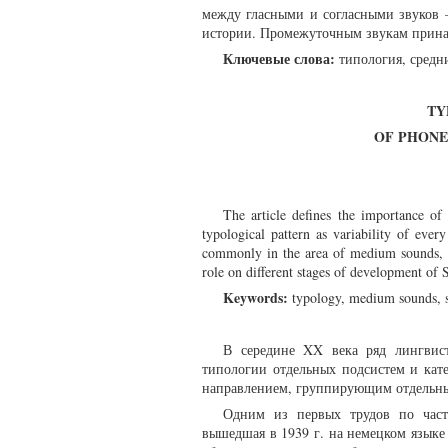
между гласными и согласными звуков –
истории. Промежуточным звукам принад
Ключевые слова:
типология, средни
TY
OF PHONE
The article defines the importance of 
typological pattern as variability of eve
commonly in the area of medium sounds, i.
role on different stages of development of 
Keywords:
typology, medium sounds, so
В середине XX века ряд лингвист
типологии отдельных подсистем и кате
направлением, группирующим отдельные 
Одним из первых трудов по част
вышедшая в 1939 г. на немецком язык