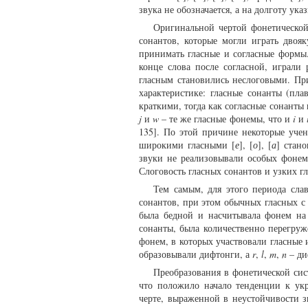
звука не обозначается, а на долготу ука
Оригинальной чертой фонетической
сонантов, которые могли играть двоя
принимать гласные и согласные формы.
конце слова после согласной, играли 
гласным становились неслоговыми. П
характеристике: гласные сонанты (пла
краткими, тогда как согласные сонанты
j
и
w
– те же гласные фонемы, что и
i
и
135]. По этой причине некоторые уче
широкими гласными [
е
], [
о
], [
а
] стан
звуки не реализовывали особых фонем
Слоговость гласных сонантов и узких гл
Тем самым, для этого периода сла
сонантов, при этом обычных гласных с 
была бедной и насчитывала фонем на 
сонанты, была количественно перегруж
фонем, в которых участвовали гласные
образовывали дифтонги, а
r
,
l
,
m
,
n
– ди
Преобразования в фонетической си
что положило начало тенденции к укр
черте, выраженной в неустойчивости з