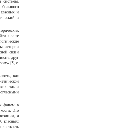
й системы,
м большого
 гласных и
лический и
торических
айти новые
логические
ты истории
сной связи
ивать друг
ких» [5, с.
ность, как
нетической
ких, так и
согласными
ых фонем в
кости. Это
позиции, а
0 гласных:
 краткость