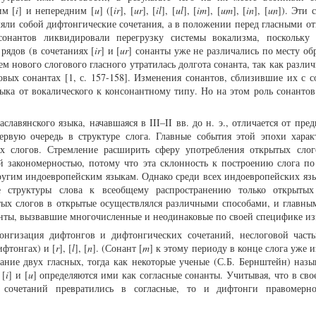
им [
i
] и непередним [
u
] ([
ir
], [
ur
], [
il
], [
ul
], [
im
], [
um
], [
in
], [
un
]). Эти 
яли собой дифтонгические сочетания, а в положении перед гласными от
онантов ликвидировали перегрузку системы вокализма, поскольку 
рядов (в сочетаниях [
ir
] и [
ur
] сонанты уже не различались по месту об
ем нового слогового гласного утратилась долгота сонанта, так как разли
овых сонантах [1, с. 157-158]. Изменения сонантов, сблизившие их с с
зыка от вокалического к консонантному типу. Но на этом роль сонантов
славянского языка, начавшаяся в III–II вв. до н. э., отличается от пр
рвую очередь в структуре слога. Главные события этой эпохи харак
ых слогов. Стремление расширить сферу употребления открытых слог
ой закономерностью, потому что эта склонность к построению слога п
ругим индоевропейским языкам. Однако среди всех индоевропейских язы
е структуры слова к всеобщему распространению только открытых
тых слогов в открытые осуществлялся различными способами, и главны
анты, вызвавшие многочисленные и неодинаковые по своей специфике и
онгизация дифтонгов и дифтонгических сочетаний, неслоговой част
ифтонгах) и [
r
], [
l
], [
n
]. (Сонант [
m
] к этому периоду в конце слога уже 
ание двух гласных, тогда как некоторые ученые (С.Б. Бернштейн) назы
 [
i
] и [
u
] определяются ими как согласные сонанты. Учитывая, что в св
 сочетаний превратились в согласные, то и дифтонги правомерно