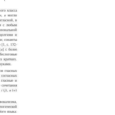
ого класса
m
,
n
могли
гласной, в
ом с любым
циональной
 долгими и
ми; сонанты
[1, с. 132-
[
u
] с более
 Неслоговые
х кратких.
звуками.
ов гласных
 согласных
 гласные и
 сочетания
е
i
(
j
),
u
(
w
)
вокализма,
логической
ого языка: