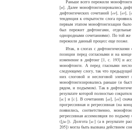
Раньше всего пережили монофтонги
[
n
]. Далее монофтонгизировались дифт
дифтонгических сочетаний [
or
], [
er
], [
тенденция к открытости слога проявила
первым этапом монофтонгизации было 
был пережит дифтонгами, отдельные
однородными сочетаниями). По той же 
пережили данный процесс еще позже.
Итак, в слогах с дифтонгическими 
позиции перед согласными и на конце
изменение в дифтонг [1, с. 193] и ас
монофтонги. А перед гласными несло
следующему слогу, так что предыдущий
них слоговой и неслоговой элемент 
монофтонгизировались раньше (и быстр
рядом, и подъемом). Так в дифтонгиче
результате которой полностью сократил
[
u:
] и [
i:
]. В сочетаниях [
ai
], [
oi
] снач
прогрессивная и регрессивная (на кон
появились, соответственно, монофтон
регрессивная ассимиляция по подъему 
([
ju:
]). Долгота [
u:
] (а в результате р
205]) могла быть вызвана действием сон