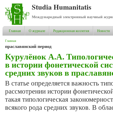
Studia Humanitatis
Международный электронный научный журнал
Главная
О журнале
Редакционная коллегия
Новости
Вы здесь
Главная
праславянский период
Курулёнок А.А. Типологиче
в истории фонетической сис
средних звуков в праславян
В статье определяется важность тип
рассмотрении истории фонетическо
такая типологическая закономерност
всякого рода средних звуков. В обл