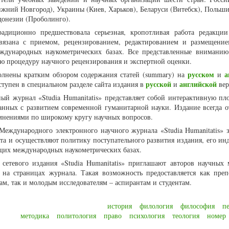
ижний Новгород), Украины (Киев, Харьков), Беларуси (Витебск), Польши
донезии (Проболинго).
адиционно предшествовала серьезная, кропотливая работа редакци
связана с приемом, рецензированием, редактированием и размещени
ждународных наукометрических базах. Все представленные вниманию
ую процедуру научного рецензирования и экспертной оценки.
русском
а
олнены кратким обзором содержания статей (summary) на
и
русской
английской
ступен в специальном разделе сайта издания в
и
вер
й журнал «Studia Humanitatis» представляет собой интерактивную пл
анных с развитием современной гуманитарной науки. Издание всегда о
мнениями по широкому кругу научных вопросов.
Международного электронного научного журнала «Studia Humanitatis» 
а и осуществляют политику поступательного развития издания, его ин
щих международных наукометрических базах.
 сетевого издания «Studia Humanitatis» приглашают авторов научных 
в на страницах журнала. Такая возможность предоставляется как преп
ам, так и молодым исследователям – аспирантам и студентам.
история
филология
философия
п
методика
политология
право
психология
теология
номер