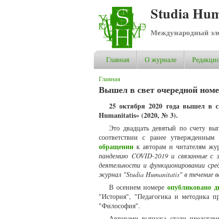
Studia Hum
Международный эле
Главная
О журнале
Редакцио
Вы здесь
Главная
Вышел в свет очередной номер
25 октября 2020 года вышел в с
Humanitatis» (2020, № 3).
Это двадцать девятый по счету вы
соответствии с ранее утвержденным
обращении
к авторам и читателям жур
пандемию COVID-2019 и связанные с 
деятельности и функционировании сре
журнал "Studia Humanitatis" в течение в
опубликовано д
В осеннем номере
"История", "Педагогика и методика п
"Философия".
Авторами выпуска стали представ