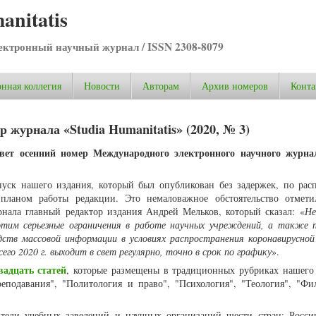
anitatis
ктронный научный журнал / ISSN 2308-8079
нная коллегия
Новости
Авторам
Архив номеров
Конта
 журнала «Studia Humanitatis» (2020, № 3)
вет осенний номер Международного электронного научного журнал
пуск нашего издания, который был опубликован без задержек, по рас
 планом работы редакции. Это немаловажное обстоятельство отмет
нала главный редактор издания Андрей Мельков, который сказал: «
Не
этим серьезные ограничения в работе научных учреждений, а также 
дств массовой информации в условиях распространения коронавирусной
сего 2020 г. выходит в свет регулярно, точно в срок по графику
».
вадцать статей
, которые размещены в традиционных рубриках нашего
реподавания", "Политология и право", "Психология", "Теология", "Фи
ители учебных заведений и научных организаций шести стран: Росси