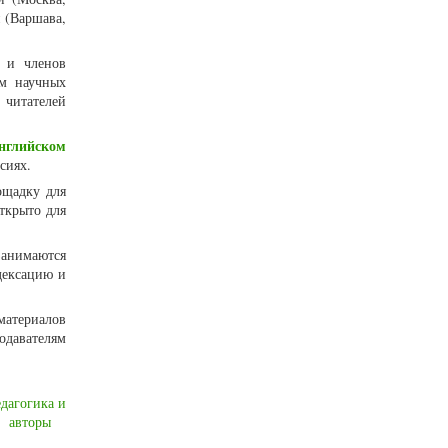
 (Варшава,
и и членов
ем научных
 читателей
нглийском
сиях.
ощадку для
ткрыто для
занимаются
дексацию и
материалов
одавателям
едагогика и
авторы