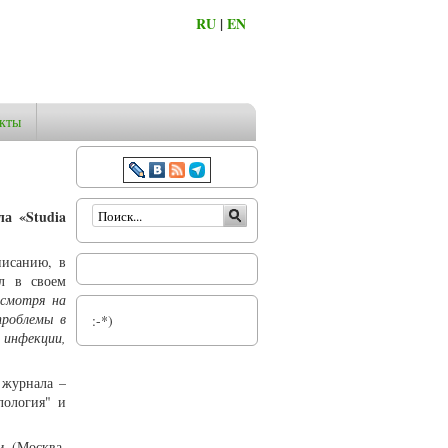
RU
|
EN
кты
Форма поиска
а «Studia
писанию, в
ил в своем
смотря на
проблемы в
:-*)
 инфекции,
 журнала –
лология" и
и (Москва,