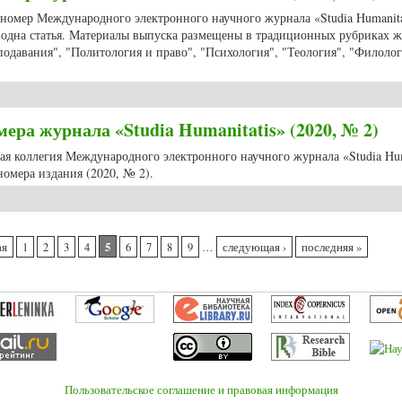
 номер Международного электронного научного журнала «Studia Humanitat
ь одна статья. Материалы выпуска размещены в традиционных рубриках ж
подавания", "Политология и право", "Психология", "Теология", "Филолог
мер журнала «Studia Humanitatis» (2020, № 2)
ра журнала «Studia Humanitatis» (2020, № 2)
ная коллегия Международного электронного научного журнала «Studia Hum
омера издания (2020, № 2).
ра журнала «Studia Humanitatis» (2020, № 2)
5
ая
1
2
3
4
6
7
8
9
…
следующая ›
последняя »
Пользовательское соглашение и правовая информация