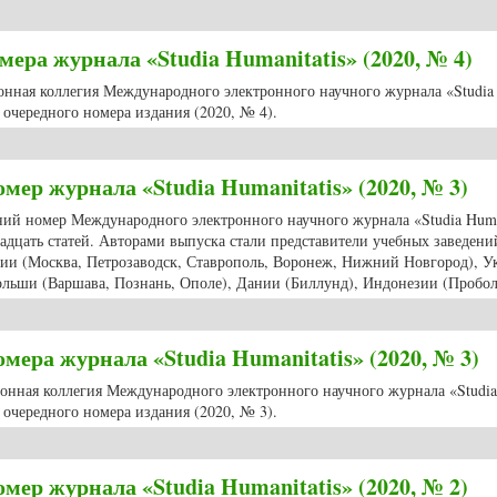
а «Studia Humanitatis» вышел в свет юбилейный, 30 номер издания (2020, №
ера журнала «Studia Humanitatis» (2020, № 4)
ионная коллегия Международного электронного научного журнала «Studia
очередного номера издания (2020, № 4).
ра журнала «Studia Humanitatis» (2020, № 4)
мер журнала «Studia Humanitatis» (2020, № 3)
нний номер Международного электронного научного журнала «Studia Huma
вадцать статей. Авторами выпуска стали представители учебных заведени
сии (Москва, Петрозаводск, Ставрополь, Воронеж, Нижний Новгород), 
Польши (Варшава, Познань, Ополе), Дании (Биллунд), Индонезии (Пробол
мер журнала «Studia Humanitatis» (2020, № 3)
ера журнала «Studia Humanitatis» (2020, № 3)
ционная коллегия Международного электронного научного журнала «Studia
очередного номера издания (2020, № 3).
ера журнала «Studia Humanitatis» (2020, № 3)
мер журнала «Studia Humanitatis» (2020, № 2)