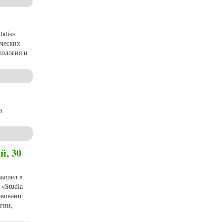
atis»
ических
тология и
a
й, 30
 вышел в
«Studia
иковано
гии,