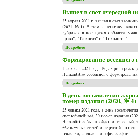
Вышел в свет очередной но
25 апреля 2021 г. вышел в свет весенн
(2021, № 1). В этом выпуске журнала о
рубриках, относящихся к области гуман
право", "Теология" и "Филология".
Подробнее
о Вышел в свет очередной но
Формирование весеннего но
1 февраля 2021 года. Редакция и редак
Humanitatis» сообщают о формировании 
Подробнее
о Формирование весеннего но
В день восьмилетия журна
номер издания (2020, № 4)
25 января 2021 года, в день восьмилет
свет юбилейный, 30 номер издания (20
Humanitatis» был пройден интересный, 
669 научных статей и рецензий по исто
теологии, филологии и философии.