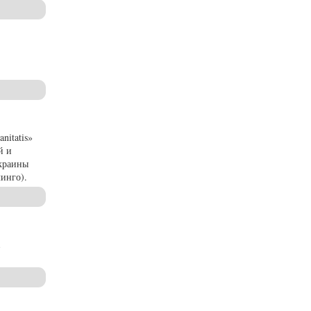
 4)
nitatis»
й и
Украины
инго).