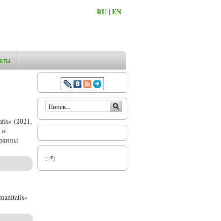
RU
|
EN
кты
Форма поиска
is» (2021,
 и
краины
:-*)
anitatis»