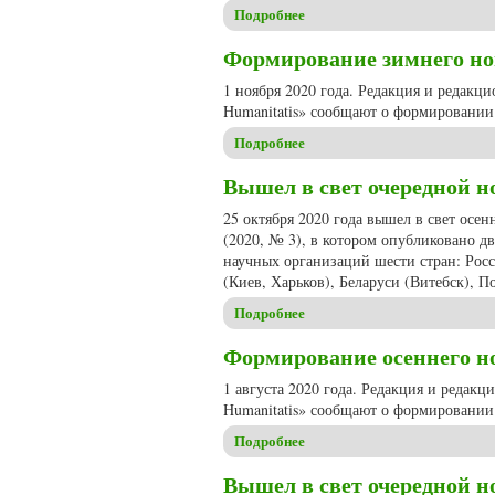
Подробнее
о В день восьмилетия журнал
Формирование зимнего ном
1 ноября 2020 года. Редакция и редакц
Humanitatis» сообщают о формировании 
Подробнее
о Формирование зимнего номе
Вышел в свет очередной но
25 октября 2020 года вышел в свет осе
(2020, № 3), в котором опубликовано д
научных организаций шести стран: Рос
(Киев, Харьков), Беларуси (Витебск), 
Подробнее
о Вышел в свет очередной но
Формирование осеннего ном
1 августа 2020 года. Редакция и редак
Humanitatis» сообщают о формировании 
Подробнее
о Формирование осеннего ном
Вышел в свет очередной но