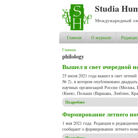
Studia Hum
Международный эле
Главная
О журнале
Редакцио
Вы здесь
Главная
philology
Вышел в свет очередной но
25 июля 2021 года вышел в свет летний
№ 2), в котором опубликовано двадцать
научных организаций России (Москва, Е
(Киев), Польши (Варшава, Люблин, Кра
Подробнее
о Вышел в свет очередной но
Формирование летнего номе
1 мая 2021 года. Редакция и редакцион
сообщают о формировании летнего номе
Подробнее
о Формирование летнего номе