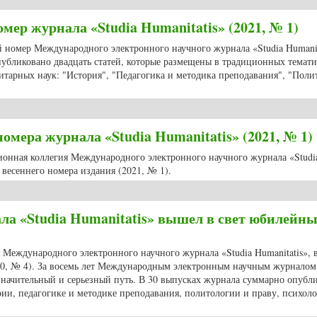
мер журнала «Studia Humanitatis» (2021, № 1)
ий номер Международного электронного научного журнала «Studia Humanit
публиковано двадцать статей, которые размещены в традиционных темат
итарных наук: "История", "Педагогика и методика преподавания", "Поли
мер журнала «Studia Humanitatis» (2021, № 1)
мера журнала «Studia Humanitatis» (2021, № 1)
ционная коллегия Международного электронного научного журнала «Studi
весеннего номера издания (2021, № 1).
мера журнала «Studia Humanitatis» (2021, № 1)
ла «Studia Humanitatis» вышел в свет юбилейны
ия Международного электронного научного журнала «Studia Humanitatis»,
20, № 4). За восемь лет Международным электронным научным журналом 
значительный и серьезный путь. В 30 выпусках журнала суммарно опубл
рии, педагогике и методике преподавания, политологии и праву, психоло