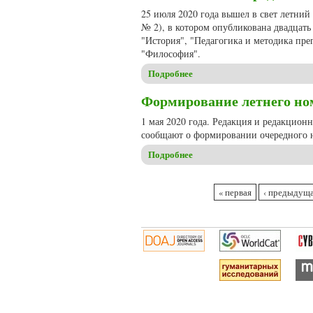
25 июля 2020 года вышел в свет летний
№ 2), в котором опубликована двадцат
"История", "Педагогика и методика пре
"Философия".
Подробнее
о Вышел в свет очередной но
Формирование летнего номе
1 мая 2020 года. Редакция и редакцион
сообщают о формировании очередного н
Подробнее
о Формирование летнего номе
Страницы
« первая
‹ предыдущ