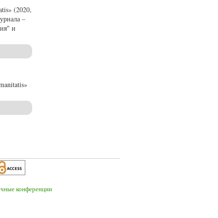
is» (2020,
урнала –
ия" и
anitatis»