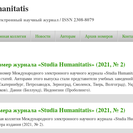
anitatis
ктронный научный журнал / ISSN 2308-8079
нная коллегия
Новости
Авторам
Архив номеров
Конта
мер журнала «Studia Humanitatis» (2021, № 2)
 номер Международного электронного научного журнала «Studia Humanitat
 статей. Авторами этого выпуска стали представители учебных заведений
катеринбург, Петрозаводск, Зерноград, Смоленск, Тверь, Волгоград), У
ков), Дании (Биллунд), Индонезии (Проболинго).
мер журнала «Studia Humanitatis» (2021, № 2)
ра журнала «Studia Humanitatis» (2021, № 2)
ная коллегия Международного электронного научного журнала «Studia Hum
ра издания (2021, № 2).
ра журнала «Studia Humanitatis» (2021, № 2)