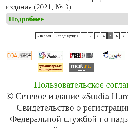
издания (2021, № 3).
Подробнее
о Формирование осеннего номера журнала «Studia
Страницы
5
« первая
‹ предыдущая
1
2
3
4
6
7
Пользовательское согл
© Сетевое издание «Studia Huma
Свидетельство о регистра
Федеральной службой по надз