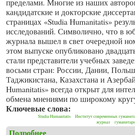
пределами. Многие из наших автор
кандидатские и докторские диссерта
страницах «Studia Humanitatis» резу
исследований. Символично, что в 
журнала вышел в свет очередной ном
этом выпуске опубликовано двадцат
стали представители учебных завед
восьми стран: России, Дании, Польш
Таджикистана, Казахстана и Азербай
Humanitatis» всегда открыт для инт
обмена мнениями по широкому круг
Ключевые слова:
Studia Humanitatis
Институт современных гуманит
журнал
гуманитар
Подробнее
о Мельков А.С. Десять лет журналу «Studia Human