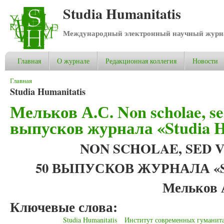
Studia Humanitatis
Международный электронный научный журнал
Главная
О журнале
Редакционная коллегия
Новости
Вы здесь
Главная
Studia Humanitatis
Мельков А.С. Non scholae, sed
выпусков журнала «Studia H
NON SCHOLAE, SED V
50 ВЫПУСКОВ ЖУРНАЛА «S
Мельков 
Ключевые слова:
Studia Humanitatis
Институт современных гуманит