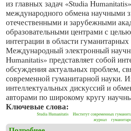
из главных задач «Studia Humanitatis
международного обмена научными з
отечественными и зарубежными ака
образовательными центрами с целью
интеграции в области гуманитарных
Международный электронный научны
Humanitatis» представляет собой ин
обсуждения актуальных проблем, св
современной гуманитарной науки. И
интеллектуальных дискуссий и обм
авторами по широкому кругу научны
Ключевые слова:
Studia Humanitatis
Институт современных гуманит
журнал
гуманитар
Подробнее
о Мельков А.С. Et gaudium, et solatium in litteris