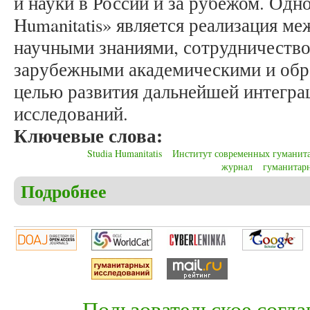
и науки в России и за рубежом. Одно
Humanitatis» является реализация м
научными знаниями, сотрудничество
зарубежными академическими и обр
целью развития дальнейшей интегра
исследований.
Ключевые слова:
Studia Humanitatis
Институт современных гуманит
журнал
гуманитар
Подробнее
о Мельков А.С. За восемь лет… Журнал «Studia H
Пользовательское согл