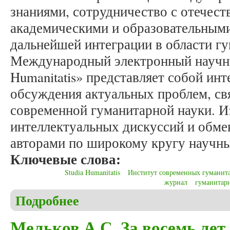
знаниями, сотрудничество с отечес
академическими и образовательными
дальнейшей интеграции в области г
Международный электронный научны
Humanitatis» представляет собой ин
обсуждения актуальных проблем, св
современной гуманитарной науки. И
интеллектуальных дискуссий и обм
авторами по широкому кругу научны
Ключевые слова:
Studia Humanitatis
Институт современных гуманит
журнал
гуманитар
Подробнее
о Мельков А.С. Журнал «Studia Humanitatis» в 3
Мельков А.С. За восемь ле