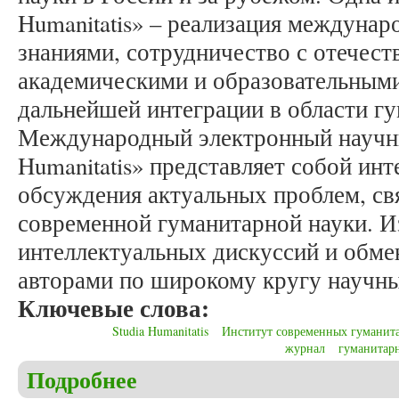
Humanitatis» – реализация междуна
знаниями, сотрудничество с отечес
академическими и образовательными
дальнейшей интеграции в области г
Международный электронный научны
Humanitatis» представляет собой ин
обсуждения актуальных проблем, св
современной гуманитарной науки. И
интеллектуальных дискуссий и обм
авторами по широкому кругу научны
Ключевые слова:
Studia Humanitatis
Институт современных гуманит
журнал
гуманитар
Подробнее
о Мельков А.С. За 10 лет... Журнал «Studia Human