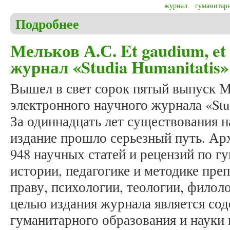
журнал
гуманитар
Подробнее
о Мельков А.С. Non scholae, sed vitae discimus: 
Мельков А.С. Et gaudium, et so
журнал «Studia Humanitatis»
Вышел в свет сорок пятый выпуск 
электронного научного журнала «Stud
За одиннадцать лет существования н
издание прошло серьезный путь. Ар
948 научных статей и рецензий по 
истории, педагогике и методике пре
праву, психологии, теологии, фило
целью издания журнала является со
гуманитарного образования и науки 