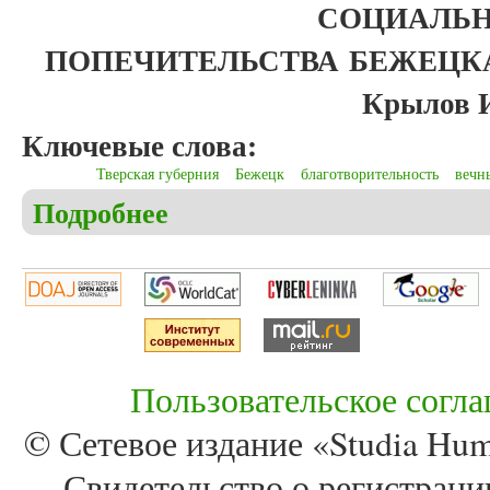
СОЦИАЛЬ
ПОПЕЧИТЕЛЬСТВА
БЕЖЕЦК
Крылов И
Ключевые слова:
Тверская губерния
Бежецк
благотворительность
вечн
Подробнее
о Крылов И.В. Дом призрения имени Ф.С. и П.И. 
Тверской губернии
Пользовательское согл
© Сетевое издание «Studia Huma
Свидетельство о регистра