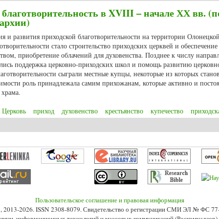
благотворительность в XVIII – начале ХХ вв. (п
архии)
ия и развития приходской благотворительности на территории Олонецкой
творительности стало строительство приходских церквей и обеспечение
вом, приобретение облачений для духовенства. Позднее к числу направ
ились поддержка церковно-приходских школ и помощь развитию церковн
аготворительности сыграли местные купцы, некоторые из которых стано
чимости роль принадлежала самим прихожанам, которые активно и посто
 храма.
Церковь
приход
духовенство
крестьянство
купечество
приходск
благотворительность в XVIII – начале ХХ вв. (по материалам Олонецкой еп
Пользовательское соглашение и правовая информация
s», 2013-2026. ISSN 2308-8079. Свидетельство о регистрации СМИ ЭЛ № ФС 7
 связи, информационных технологий и массовых коммуникаций (Роскомнадзор) 2