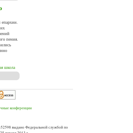
о
 епархии.
 их
лений
ого пения.
вились
янно
ая школа
архии)
7-52598 выдано Федеральной службой по
5 января 2013 г.