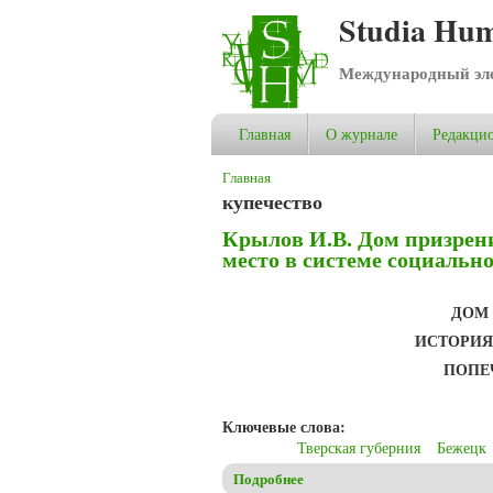
Studia Hum
Международный эле
Главная
О журнале
Редакцио
Вы здесь
Главная
купечество
Крылов И.В. Дом призрени
место в системе социальн
ДОМ 
ИСТОРИЯ
ПОПЕ
Ключевые слова:
Тверская губерния
Бежецк
Подробнее
о Крылов И.В. Дом призрения