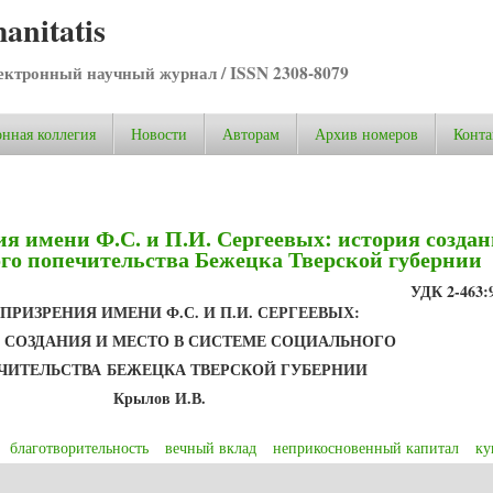
anitatis
ктронный научный журнал / ISSN 2308-8079
нная коллегия
Новости
Авторам
Архив номеров
Конта
я имени Ф.С. и П.И. Сергеевых: история создан
ого попечительства Бежецка Тверской губернии
УДК 2-463:9
ПРИЗРЕНИЯ ИМЕНИ Ф.С. И П.И. СЕРГЕЕВЫХ:
 СОЗДАНИЯ И МЕСТО В СИСТЕМЕ СОЦИАЛЬНОГО
ЧИТЕЛЬСТВА
БЕЖЕЦКА ТВЕРСКОЙ ГУБЕРНИИ
Крылов И.В.
благотворительность
вечный вклад
неприкосновенный капитал
ку
 имени Ф.С. и П.И. Сергеевых: история создания и место в системе социал