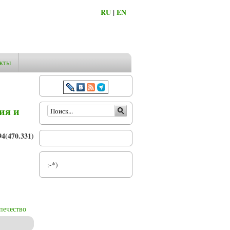
RU
|
EN
кты
Форма поиска
ия и
4(470.331)
:-*)
печество
ьного попечительства Бежецка Тверской губернии