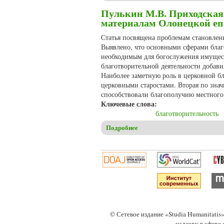
Пулькин М.В. Приходская 
материалам Олонецкой еп
Статья посвящена проблемам становлен
Выявлено, что основными сферами благо
необходимым для богослужения имущест
благотворительной деятельности добав
Наиболее заметную роль в церковной бл
церковными старостами. Вторая по зна
способствовали благополучию местного
Ключевые слова:
благотворительность
Подробнее
о Пулькин М.В. Приходская 
© Сетевое издание «Studia Humanitati
надзору в сфере